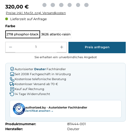
Regulärer Preis:
320,00 €
Preise inkl. MwSt. zzgl. Versandkosten
Lieferzeit auf Anfrage
auswählen
Farbe
2718 phosphor-black
3626 atlantic-raisin
Produkt Anzahl: Gib den gewünschten Wert ein oder benutze die Schaltflächen um die Anz
Preis anfragen
Sie erhalten ein unverbindliches Angebot
Autorisierter
Deuter
Fachhändler
Seit 2008 Fachgeschäft in Würzburg
Kostenlose telefonische Beratung
Kostenloser Versand ab 70 €
Kauf auf Rechnung
14 Tage Widerrufsrecht