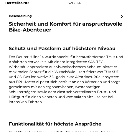
authorized.by · Autorisierter Fachhändler
Zertifikat ansehen →
Produktnummer:
811444-001
Hersteller:
Deuter
Hersteller-Nr.:
3213124
Beschreibung
Sicherheit und Komfort für anspruchsvol
Bike-Abenteuer
Schutz und Passform auf höchstem Niveau
Der Deuter Hiline 14 wurde speziell für herausfordernde Trails 
Abfahrten entwickelt. Mit einem integrierten SAS-TEC-
Wirbelsäulenprotektor aus viskoelastischem Schaum bietet er
maximalen Schutz für die Wirbelsäule – zertifiziert von TÜV SÜ
und GS. Das innovative 3D-gedruckte Airstripes-Rückensyste
aus EPU-Material passt sich perfekt an den Körper an und sorg
gemeinsam mit den ergonomischen, westenartigen
Schulterträgern sowie dem elastisch verstellbaren Brust- und