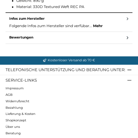
Hiline 14 auf Nachhaltigkeit: Er ist ein Grüner Knopf-, bluesign®
und ClimatePartner-zertifiziertes Produkt und wird ohne PFA
hergestellt. So kombiniert er höchsten Umweltstandard mit
herausragender Performance.
Technische Daten:
Maße (H x B x T): 46 x 24 x 15 cm
Gewicht: 890 g
Material: 330D Textured Weft REC PA
Infos zum Hersteller
Folgende Infos zum Hersteller sind verfübar...
Mehr
Bewertungen
Kostenloser Versand ab 70 €