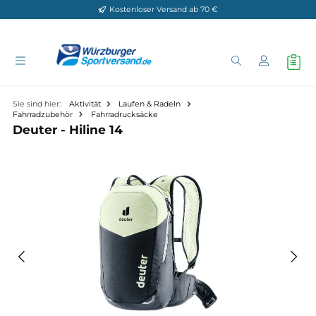
Kostenloser Versand ab 70 €
Zum Hauptinhalt springen
Sie sind hier:
Aktivität
Laufen & Radeln
Fahrradzubehör
Fahrradrucksäcke
Deuter - Hiline 14
Bildergalerie überspringen