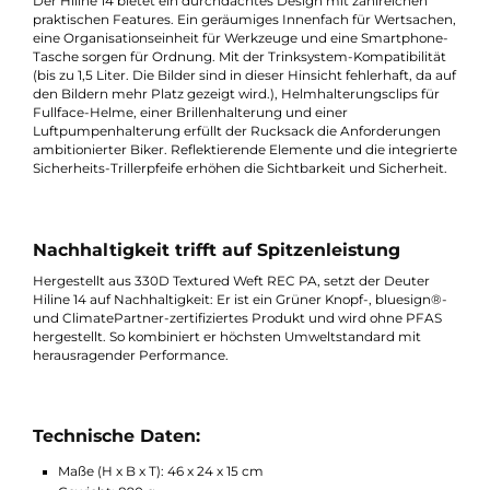
Hüftgurt für einen sicheren und kompakten Sitz – selbst bei
intensiven Fahrten.
Funktionalität für höchste Ansprüche
Der Hiline 14 bietet ein durchdachtes Design mit zahlreichen
praktischen Features. Ein geräumiges Innenfach für Wertsach
eine Organisationseinheit für Werkzeuge und eine Smartphon
Tasche sorgen für Ordnung. Mit der Trinksystem-Kompatibilitä
(bis zu 1,5 Liter. Die Bilder sind in dieser Hinsicht fehlerhaft, da 
den Bildern mehr Platz gezeigt wird.), Helmhalterungsclips für
Fullface-Helme, einer Brillenhalterung und einer
Luftpumpenhalterung erfüllt der Rucksack die Anforderungen
ambitionierter Biker. Reflektierende Elemente und die integrie
Sicherheits-Trillerpfeife erhöhen die Sichtbarkeit und Sicherheit
Nachhaltigkeit trifft auf Spitzenleistung
Hergestellt aus 330D Textured Weft REC PA, setzt der Deuter