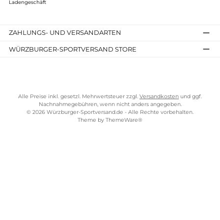
TELEFONISCHE UNTERSTÜTZUNG UND BERATUNG UNTER
SERVICE-LINKS
Impressum
AGB
Widerrufsrecht
Bezahlung
Lieferung & Kosten
Shopkonzept
Über uns
Beratung
Ladengeschäft
ZAHLUNGS- UND VERSANDARTEN
WÜRZBURGER-SPORTVERSAND STORE