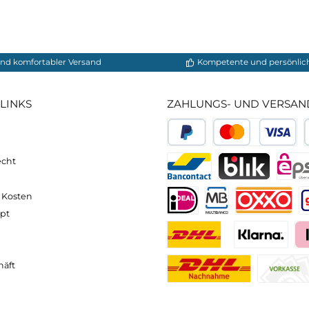
rfügen über belüftete Rückenpaneele und atmungsaktiv
und Ihren Tragekomfort während der Fahrt zu maximie
reflektierenden Details ausgestattet, die Ihre Sichtbar
 können Sie auch bei Dunkelheit oder schlechtem Wette
rucksäcke sind aus strapazierfähigen Materialien gefe
nnen Sie sich auf Ihren Rucksack verlassen und sich vo
 Sie Ihre Radtouren optimal genießen und sich auf da