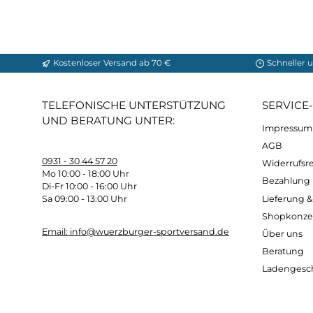
Komfortable Belüftung:
Fahrradrucksäcke ve
ermöglichen, um Überhitzung zu vermeiden 
Fahrten an warmen Tagen.
Sicherheit:
Viele Fahrradrucksäcke sind mit 
Sicherheit auf der Straße erhöhen. Dadurch
Robuste Konstruktion:
Hochwertige Fahrrad
Ihre Ausrüstung sicher schützen. Dadurch kö
Mit hochwertigen Fahrradrucksäcken können
Ihre persönlichen Ziele.