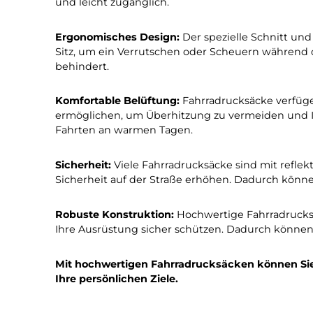
Seite
Seite
1
2
Entdecken Sie ultimativ
Fahrradrucksäcken und er
Vielseitige Aufbewahrungsmöglichkeiten:
transportieren, egal ob es sich um Wasserfla
und leicht zugänglich.
Ergonomisches Design:
Der spezielle Schn
Sitz, um ein Verrutschen oder Scheuern wä
behindert.