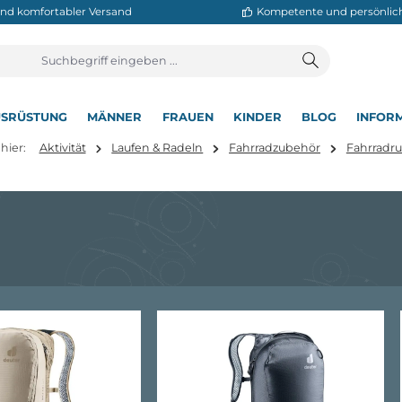
neller und komfortabler Versand
Kompetente
T
AUSRÜSTUNG
MÄNNER
FRAUEN
KINDER
BL
▾
▾
▾
▾
▾
ie sind hier:
Aktivität
Laufen & Radeln
Fahrradzubehör