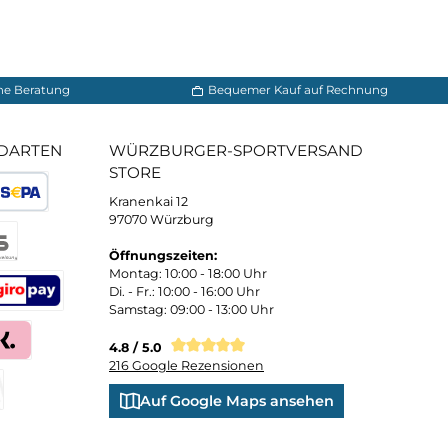
e Materialien, die eine optimale Luftzirkulation
ren. Dadurch bleiben Sie kühl und trocken, auch bei 
keit bei schlechten Lichtverhältnissen verbessern und Ih
r mit Zuversicht fahren.
rtigt, die den Belastungen des Radfahrens standhalten
ll und ganz auf Ihre Fahrt konzentrieren.
s konzentrieren, was wirklich zählt - Ihr Fahrerleb