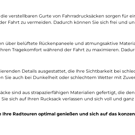
en Komfort und Funktionalitä
fahren Sie die Vorteile für Ih
Fahrradrucksäcke bieten eine Vielzahl von Taschen und
schen, Werkzeug, Kleidung oder Snacks handelt. Dadurch
itt und die verstellbaren Gurte von Fahrradrucksäcken
hrend der Fahrt zu vermeiden. Dadurch können Sie sic