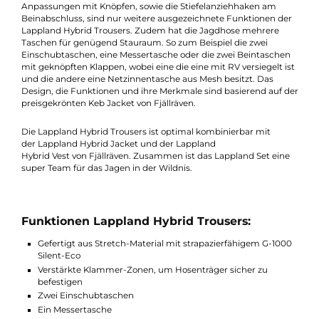
auch über hervorragende Werte im Bereich der
Atmungsaktivität. Die Verstärkten Klammer-Zonen sorgen für 
sicheren Halt, um Hosenträger befestigen zu können. Durch d
verwendete Stretchmaterial unterhalb der Hüfte und an den
Knien wird die Beweglichkeit und ein angenehmer Tragekomfo
gewährleistet. Die sind zudem mit RV-Belüftungsöffnungen
ausgestattet. Die gibt eine bessere Zirkulation in der Hose,
wodurch keine unnötige Wärme verloren geht. Die Bügel
Anpassungen mit Knöpfen, sowie die Stiefelanziehhaken am
Beinabschluss, sind nur weitere ausgezeichnete Funktionen d
Lappland Hybrid Trousers. Zudem hat die Jagdhose mehrere
Taschen für genügend Stauraum. So zum Beispiel die zwei
Einschubtaschen, eine Messertasche oder die zwei Beintasche
mit geknöpften Klappen, wobei eine die eine mit RV versiegelt i
und die andere eine Netzinnentasche aus Mesh besitzt. Das
Design, die Funktionen und ihre Merkmale sind basierend auf 
preisgekrönten Keb Jacket von Fjällräven.
Die Lappland Hybrid Trousers ist optimal kombinierbar mit
der Lappland Hybrid Jacket und der Lappland
Hybrid Vest von Fjällräven. Zusammen ist das Lappland Set ein
super Team für das Jagen in der Wildnis.