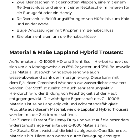
Funktionen Lappland Hybrid Trousers:
Gefertigt aus Stretch-Material mit strapazierfähigem G-10
Silent-Eco
Verstärkte Klammer-Zonen, um Hosenträger sicher zu
befestigen
Zwei Einschubtaschen
Ein Messertasche
Zwei Beintaschen mit geknöpften Klappen, eine mit einem
Reißverschluss und eine mit einer Netztasche im Inneren f
ein Funkgerät oder ein Handy
Reißverschluss Belüftungsöffnungen von Hüfte bis zum Kn
und an der Wade
Bügel Anpassungen mit Knöpfen am Beinabschluss
Stiefelanziehhaken um die Beinabschlüsse
Material & Maße Lappland Hybrid Trousers:
Außenmaterial: G-1000® HD und Silent Eco = Hierbei handelt 
sich um ein Mischgewebe aus 65% Polyester und 35% Baumwol