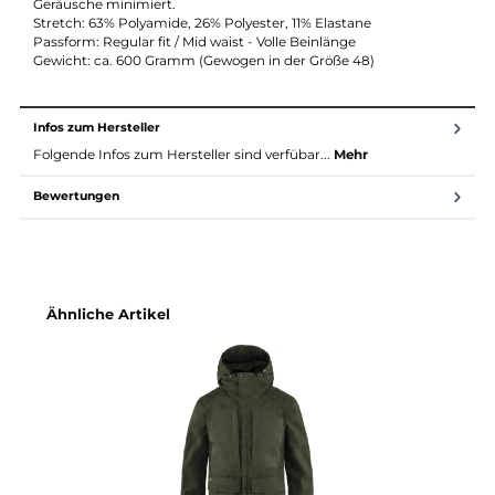
Das Material ist sowohl windabweisend wie auch
wasserabweisend dank der Imprägnierung. Diese kann mit
dem Fjällräven Greenland Wax noch zur wasserdichte erweiter
werden. Der Stoff ist zusätzlich auch sehr atmungsaktiv.
Hierdurch wird der Bildung von Feuchtigkeit auf der Haut
entgegengewirkt. Die wichtigste Eigenschaft des G - 1000®
Materials ist seine Langlebigkeit und Widerstandsfähigkeit.
Produkte aus diesem Material, wie die Lappland Hybrid Trouse
werden mit der Zeit immer schöner.
Der Zusatz HD steht für Heavy Duty und weist auf die besonde
widerstandsfähige Variante des G-1000 Materials hin.
Der Zusatz Silent weist auf die leicht aufgeraute Oberfläche de
Materials hin. Hierdurch werden durch Bewegung erzeugte
Geräusche minimiert.
Stretch: 63% Polyamide, 26% Polyester, 11% Elastane
Passform: Regular fit / Mid waist - Volle Beinlänge
Gewicht: ca. 600 Gramm (Gewogen in der Größe 48)
Infos zum Hersteller
Folgende Infos zum Hersteller sind verfübar...
Mehr
Bewertungen