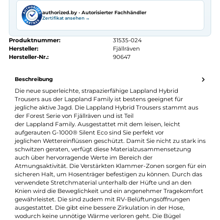
Seit 2008 Fachgeschäft in Würzburg
Kostenlose telefonische Beratung
Kostenloser Versand ab 70 €
Kauf auf Rechnung
14 Tage Widerrufsrecht
authorized.by · Autorisierter Fachhändler
Zertifikat ansehen →
Produktnummer:
31535-024
Hersteller:
Fjällräven
Hersteller-Nr.:
90647
Beschreibung
Die neue superleichte, strapazierfähige Lappland Hybrid
Trousers aus der Lappland Family ist bestens geeignet für
jegliche aktive Jagd. Die Lappland Hybrid Trousers stammt au
der Forest Serie von Fjällräven und ist Teil
der Lappland Family. Ausgestattet mit dem leisen, leicht
aufgerauten G-1000® Silent Eco sind Sie perfekt vor
jeglichen Wettereinflüssen geschützt. Damit Sie nicht zu stark 
schwitzen geraten, verfügt diese Materialzusammensetzung