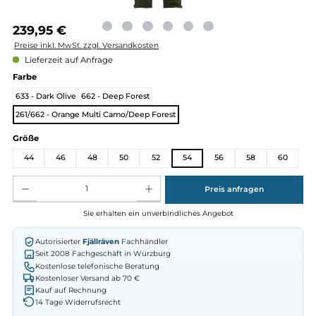
Regulärer Preis:
239,95 €
Preise inkl. MwSt. zzgl. Versandkosten
Lieferzeit auf Anfrage
auswählen
Farbe
633 - Dark Olive
662 - Deep Forest
261/662 - Orange Multi Camo/Deep Forest
auswählen
Größe
44
46
48
50
52
54
56
58
6
Produkt Anzahl: Gib den gewünschten Wert ein oder benutze die Schaltflächen um die Anz
Preis anfragen
Sie erhalten ein unverbindliches Angebot
Autorisierter
Fjällräven
Fachhändler