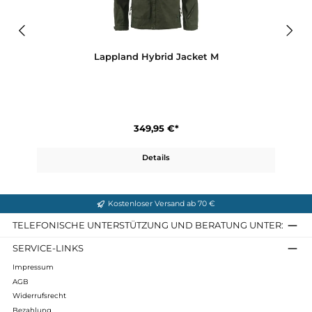
Produktgalerie überspringen
Ähnliche Artikel
Lappland Hybrid Jacket M