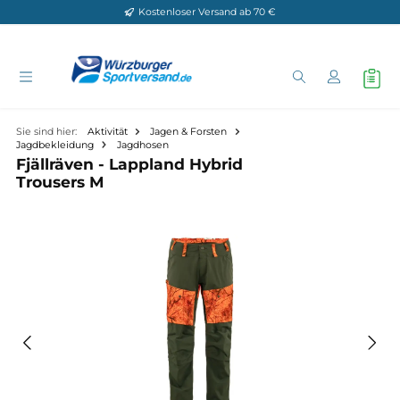
Kostenloser Versand ab 70 €
Zum Hauptinhalt springen
Sie sind hier:
Aktivität
Jagen & Forsten
Jagdbekleidung
Jagdhosen
Fjällräven - Lappland Hybrid
Trousers M
Bildergalerie überspringen