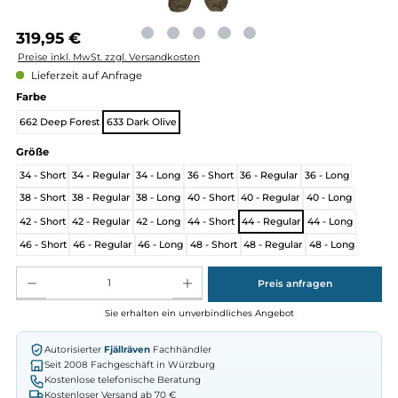
Regulärer Preis:
319,95 €
Preise inkl. MwSt. zzgl. Versandkosten
Lieferzeit auf Anfrage
auswählen
Farbe
662 Deep Forest
633 Dark Olive
auswählen
Größe
34 - Short
34 - Regular
34 - Long
36 - Short
36 - Regular
36 - Long
38 - Short
38 - Regular
38 - Long
40 - Short
40 - Regular
40 - Long
42 - Short
42 - Regular
42 - Long
44 - Short
44 - Regular
44 - Long
46 - Short
46 - Regular
46 - Long
48 - Short
48 - Regular
48 - Long
Produkt Anzahl: Gib den gewünschten Wert ein oder benutze die Schaltflächen um die Anz
Preis anfragen
Sie erhalten ein unverbindliches Angebot