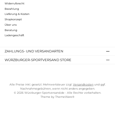
Infos zum Hersteller
Folgende Infos zum Hersteller sind verfübar...
Mehr
Bewertungen
Kostenloser Versand ab 70 €
TELEFONISCHE UNTERSTÜTZUNG UND BERATUNG UNTER
SERVICE-LINKS
Impressum
AGB
Widerrufsrecht
Bezahlung
Lieferung & Kosten
Shopkonzept
Über uns
Beratung