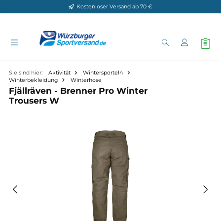
Kostenloser Versand ab 70 €
Zum Hauptinhalt springen
Sie sind hier:
Aktivität
Wintersporteln
Winterbekleidung
Winterhose
Fjällräven - Brenner Pro Winter
Trousers W
Bildergalerie überspringen