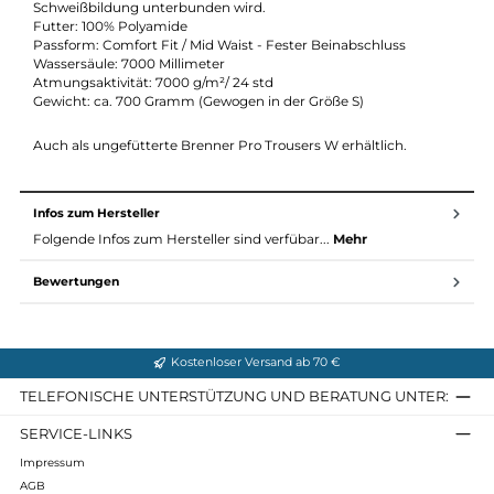
werden. Der Stoff ist zusätzlich auch sehr atmungsaktiv.
Hierdurch wird der Bildung von Feuchtigkeit auf der Haut
entgegengewirkt. Die wichtigste Eigenschaft des G - 1000®
Materials ist seine Langlebigkeit und Widerstandsfähigkeit.
Produkte aus diesem Material, wie die Brenner Pro Trousers,
werden Sie sicherlich lange begleiten.
Der Zusatz Silent weist auf die leicht aufgeraute Oberfläche de
Materials hin. Hierdurch werden durch Bewegung erzeugte
Geräusche minimiert.
Innenfutter: 100% Polyurethan Hydratic = Wird entweder als
Überzug, Schicht oder als Einlage verwendet. Das Material ist
wind- und wasserdicht. Gleichzeitig lässt es aber von innen
entstehende Feuchtigkeit nach Außen, wodurch eine zu stark
Schweißbildung unterbunden wird.
Futter: 100% Polyamide
Passform: Comfort Fit / Mid Waist - Fester Beinabschluss
Wassersäule: 7000 Millimeter
Atmungsaktivität: 7000 g/m²/ 24 std
Gewicht: ca. 700 Gramm (Gewogen in der Größe S)
Auch als ungefütterte Brenner Pro Trousers W erhältlich.