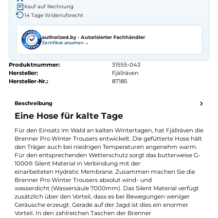
Autorisierter
Fjällräven
Fachhändler
Seit 2008 Fachgeschäft in Würzburg
Kostenlose telefonische Beratung
Kostenloser Versand ab 70 €
Kauf auf Rechnung
14 Tage Widerrufsrecht
authorized.by · Autorisierter Fachhändler
Zertifikat ansehen →
Produktnummer:
31555-043
Hersteller:
Fjällräven
Hersteller-Nr.:
87185
Beschreibung
Eine Hose für kalte Tage
Für den Einsatz im Wald an kalten Wintertagen, hat Fjällräven 
Brenner Pro Winter Trousers entwickelt. Die gefütterte Hose hä
den Träger auch bei niedrigen Temperaturen angenehm warm