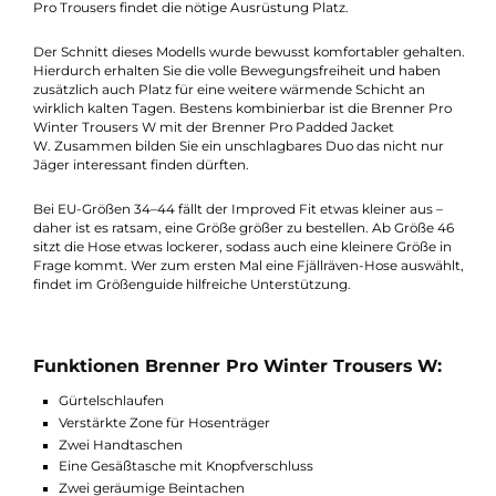
Für den entsprechenden Wetterschutz sorgt das butterweise 
1000® Silent Material in Verbindung mit der
einarbeiteten Hydratic Membrane. Zusammen machen Sie die
Brenner Pro Winter Trousers absolut wind- und
wasserdicht (Wassersäule 7000mm). Das Silent Material verfüg
zusätzlich über den Vorteil, dass es bei Bewegungen weniger
Geräusche erzeugt. Gerade auf der Jagd ist dies ein enormer
Vorteil. In den zahlreichen Taschen der Brenner
Pro Trousers findet die nötige Ausrüstung Platz.
Der Schnitt dieses Modells wurde bewusst komfortabler gehalt
Hierdurch erhalten Sie die volle Bewegungsfreiheit und haben
zusätzlich auch Platz für eine weitere wärmende Schicht an
wirklich kalten Tagen. Bestens kombinierbar ist die Brenner Pr
Winter Trousers W mit der Brenner Pro Padded Jacket
W. Zusammen bilden Sie ein unschlagbares Duo das nicht nur
Jäger interessant finden dürften.
Bei EU-Größen 34–44 fällt der Improved Fit etwas kleiner aus –
daher ist es ratsam, eine Größe größer zu bestellen. Ab Größe 
sitzt die Hose etwas lockerer, sodass auch eine kleinere Größe i
Frage kommt. Wer zum ersten Mal eine Fjällräven-Hose auswäh
findet im Größenguide hilfreiche Unterstützung.