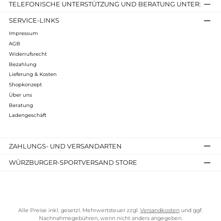
Maximalmaß Außenzelt:
Länge: 245 cm
Breite: 340 cm
Höhe: 125 cm
Infos zum Hersteller
Folgende Infos zum Hersteller sind verfübar...
Mehr
Bewertungen
Kostenloser Versand ab 70 €
TELEFONISCHE UNTERSTÜTZUNG UND BERATUNG UNTER
SERVICE-LINKS
Impressum
AGB
Widerrufsrecht
Bezahlung