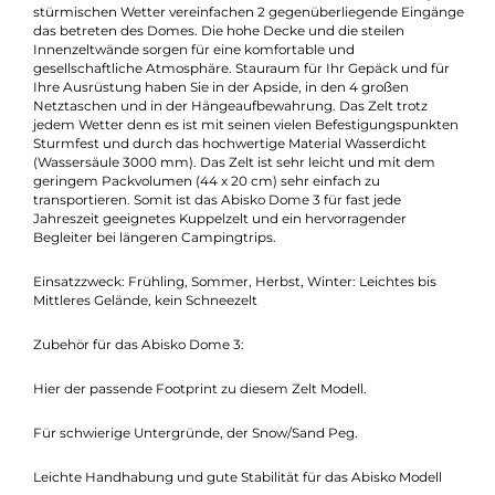
Beschreibung
Das Kuppelzelt Abisko Dome 3 ist ein 3 Personen-Zelt, welches
sich hervorragend für den Gebrauch im Herbst, Frühling,
Sommer und leichten Winter eignet. Das Zelt ist leicht und
benutzerfreundlich und trotzdem noch stark und zuverlässig. 
stürmischen Wetter vereinfachen 2 gegenüberliegende Eingä
das betreten des Domes. Die hohe Decke und die steilen
Innenzeltwände sorgen für eine komfortable und
gesellschaftliche Atmosphäre. Stauraum für Ihr Gepäck und fü
Ihre Ausrüstung haben Sie in der Apside, in den 4 großen
Netztaschen und in der Hängeaufbewahrung. Das Zelt trotz
jedem Wetter denn es ist mit seinen vielen Befestigungspunkt
Sturmfest und durch das hochwertige Material Wasserdicht
(Wassersäule 3000 mm). Das Zelt ist sehr leicht und mit dem
geringem Packvolumen (44 x 20 cm) sehr einfach zu
transportieren. Somit ist das Abisko Dome 3 für fast jede
Jahreszeit geeignetes Kuppelzelt und ein hervorragender
Begleiter bei längeren Campingtrips.
Einsatzzweck: Frühling, Sommer, Herbst, Winter: Leichtes bis
Mittleres Gelände, kein Schneezelt
Zubehör für das Abisko Dome 3: