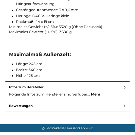
Boden: 40D Ripstop PU 100% Polyamide (6000 mm
Wassersäule)
Moskitonetz: 20D No-see-um Netz 100% Polyamide
Technische Angaben:
Konstruktion: freistehendes Kuppelzelt
Personen: 2
Reißverschluss: YKK
Gestänge: DAX Featherlite NSL
Spannseil: 2 mm Dyneema (160 kg) reflektierend
Netztaschen im Innenzelt: 4 große und 1
Hängeaufbewahrung
Gestängedurchmesser: 3 x 9,6 mm
Heringe: DAC V-Heringe klein
Packmaß: 44 x 19 cm
Minimales Gewicht (+/- 5%): 3320 g (Ohne Packsack)
Maximales Gewicht (+/- 5%): 3680 g