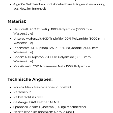
Features:
Geeignetes Kuppelzelt für Herbst, Frühling, Sommer und
leichten Winter
Geringes Gewicht und Benutzerfreundlichkeit kombiniert 
Stärke und Zuverlässigkeit
2 gegenüberliegende Eingänge machen das betreten bei
windigen Konditionen leichter
Hohe Decke und steile Innenzeltwände sorgen für eine
komfortable und gesellschaftliche Atmosphäre
4 große Netztaschen und abnehmbare Hängeaufbewahru
aus Netz im Innenzelt
Material:
Hauptzelt: 20D TripleRip 100% Polyamide (3000 mm
Wassersäule)
Unteres Außenzelt:40D TripleRip 100% Polyamide (3000 
Wassersäule)
Innenstoff: 15D Ripstop DWR 100% Polyamide (3000 mm
Wassersäule)