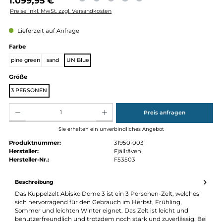
Regulärer Preis:
1.099,95 €
Preise inkl. MwSt. zzgl. Versandkosten
Lieferzeit auf Anfrage
auswählen
Farbe
pine green
sand
UN Blue
auswählen
Größe
3 PERSONEN
Produkt Anzahl: Gib den gewünschten Wert ein oder benutze die Schaltflächen um die Anz
Preis anfragen
Sie erhalten ein unverbindliches Angebot
Produktnummer:
31950-003
Hersteller:
Fjällräven
Hersteller-Nr.:
F53503