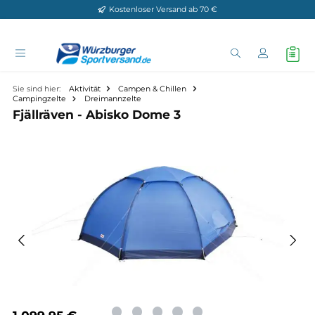
Kostenloser Versand ab 70 €
Zum Hauptinhalt springen
Sie sind hier:
Aktivität
Campen & Chillen
Campingzelte
Dreimannzelte
Fjällräven - Abisko Dome 3
Bildergalerie überspringen