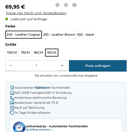
Regulärer Preis:
69,95 €
Preise inkl. MwSt. zzgl. Versandkosten
Lieferzeit auf Anfrage
auswählen
Farbe
249 - Leather Cognac
250 - Leather Brown
550 - black
auswählen
Größe
110CM
75CM
85CM
95CM
Produkt Anzahl: Gib den gewünschten Wert ein oder benutze die Schaltflächen um die Anz
Preis anfragen
Sie erhalten ein unverbindliches Angebot
Autorisierter
Fjällräven
Fachhändler
Seit 2008 Fachgeschäft in Würzburg
Kostenlose telefonische Beratung
Kostenloser Versand ab 70 €