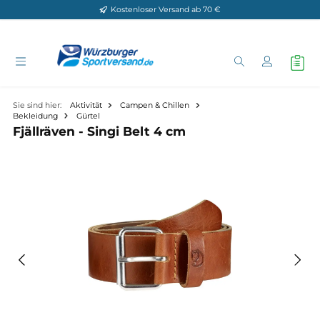
Kostenloser Versand ab 70 €
Zum Hauptinhalt springen
Sie sind hier:
Aktivität
Campen & Chillen
Bekleidung
Gürtel
Fjällräven - Singi Belt 4 cm
Bildergalerie überspringen