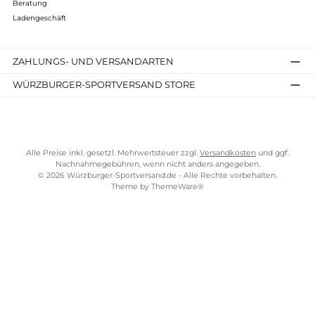
TELEFONISCHE UNTERSTÜTZUNG UND BERATUNG UNTER
SERVICE-LINKS
Impressum
AGB
Widerrufsrecht
Bezahlung
Lieferung & Kosten
Shopkonzept
Über uns
Beratung
Ladengeschäft
ZAHLUNGS- UND VERSANDARTEN
WÜRZBURGER-SPORTVERSAND STORE