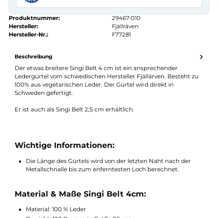
Kauf auf Rechnung
14 Tage Widerrufsrecht
authorized.by · Autorisierter Fachhändler
Zertifikat ansehen →
Produktnummer:
29467-010
Hersteller:
Fjällräven
Hersteller-Nr.:
F77281
Beschreibung
Der etwas breitere Singi Belt 4 cm ist ein ansprechender
Ledergürtel vom schwedischen Hersteller Fjällärven. Besteht z
100% aus vegetarischen Leder. Der Gürtel wird direkt in
Schweden gefertigt.
Er ist auch als Singi Belt 2,5 cm erhältlich.
Wichtige Informationen: