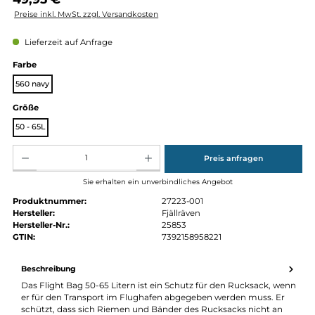
Regulärer Preis:
49,95 €
Preise inkl. MwSt. zzgl. Versandkosten
Lieferzeit auf Anfrage
auswählen
Farbe
560 navy
auswählen
Größe
50 - 65L
Produkt Anzahl: Gib den gewünschten Wert ein oder benutze die Schaltflächen um die Anz
Preis anfragen
Sie erhalten ein unverbindliches Angebot
Produktnummer:
27223-001
Hersteller:
Fjällräven
Hersteller-Nr.:
25853
GTIN:
7392158958221