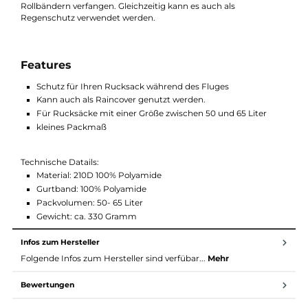
Beschreibung
Das Flight Bag 50-65 Litern ist ein Schutz für den Rucksack, w
er für den Transport im Flughafen abgegeben werden muss. E
schützt, dass sich Riemen und Bänder des Rucksacks nicht an
Rollbändern verfangen. Gleichzeitig kann es auch als
Regenschutz verwendet werden.
Features
Schutz für Ihren Rucksack während des Fluges
Kann auch als Raincover genutzt werden.
Für Rucksäcke mit einer Größe zwischen 50 und 65 Liter
kleines Packmaß
Technische Datails:
Material: 210D 100% Polyamide
Gurtband: 100% Polyamide
Packvolumen: 50- 65 Liter