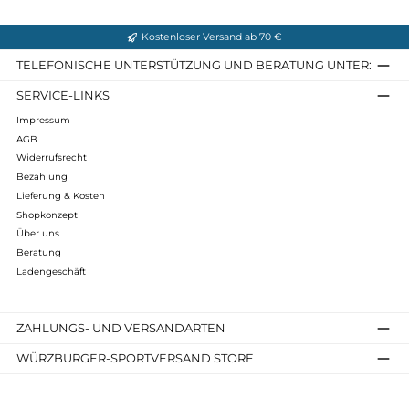
Gewicht: ca. 330 Gramm
Infos zum Hersteller
Folgende Infos zum Hersteller sind verfübar...
Mehr
Bewertungen
Kostenloser Versand ab 70 €
TELEFONISCHE UNTERSTÜTZUNG UND BERATUNG UNTER
SERVICE-LINKS
Impressum
AGB
Widerrufsrecht
Bezahlung
Lieferung & Kosten
Shopkonzept
Über uns