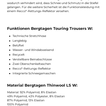
wodurch das optimale Gleichgewicht zwischen Belüftung,
Bewegungsfreiheit und Schutz geboten wird. Durch
Reißverschlüsse an den Oberschenkeln besteht die Möglichkei
überschüssige Wärme entweichen zu lassen.
Die verstärkten und verstellbaren Beinabschlüsse bieten den
zusätzlichen Schutz, welchen man Outdoor braucht. In der
Stretchhose sind außerdem Schneegamaschen integriert,
wodurch verhindert wird, dass Schnee und Schmutz in die Stief
gelangen. Für die weitere Sicherheit ist die Funktionskleidung 
einem Recco*-Rettungs-Reflektor versehen.
Funktionen Bergtagen Touring Trousers W:
Technische Stretchhose
Langlebig
Belüftet
Wasser- und Windabweisend
Recycelt
Verstellbare Beinabschlüsse