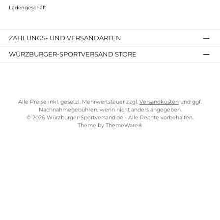
TELEFONISCHE UNTERSTÜTZUNG UND BERATUNG UNTER
SERVICE-LINKS
Impressum
AGB
Widerrufsrecht
Bezahlung
Lieferung & Kosten
Shopkonzept
Über uns
Beratung
Ladengeschäft
ZAHLUNGS- UND VERSANDARTEN
WÜRZBURGER-SPORTVERSAND STORE