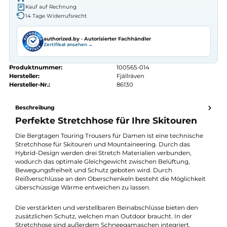
Autorisierter
Fjällräven
Fachhändler
Seit 2008 Fachgeschäft in Würzburg
Kostenlose telefonische Beratung
Kostenloser Versand ab 70 €
Kauf auf Rechnung
14 Tage Widerrufsrecht
authorized.by · Autorisierter Fachhändler
Zertifikat ansehen →
Produktnummer:
100565-014
Hersteller:
Fjällräven
Hersteller-Nr.:
86130
Beschreibung
Perfekte Stretchhose für Ihre Skitouren
Die Bergtagen Touring Trousers für Damen ist eine technische
Stretchhose für Skitouren und Mountaineering. Durch das
Hybrid-Design werden drei Stretch Materialien verbunden,