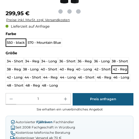
Regulärer Preis:
299,95 €
Preise inkl. MwSt. zzgl. Versandkosten
Lieferzeit auf Anfrage
auswählen
Farbe
550 - black
570 - Mountain Blue
auswählen
Größe
34 - Short
34 - Reg
34 - Long
36 - Short
36 - Reg
36 - Long
38 - Sho
38 - Reg
38 - Long
40 - Short
40 - Reg
40 - Long
42 - Short
42 - Re
42 - Long
44 - Short
44 - Reg
44 - Long
46 - Short
46 - Reg
46 - L
48 - Short
48 - Reg
48 - Long
Produkt Anzahl: Gib den gewünschten Wert ein oder benutze die Schaltflächen um die Anz
Preis anfragen
Sie erhalten ein unverbindliches Angebot