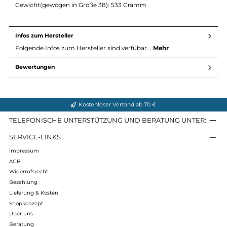
Zwei Oberschenkeltaschen
Recco*-Rettungs-Reflektor
Integrierte Schneegamaschen
Material Bergtagen Thinwool LS W:
Material: 92% Polyamid, 8% Elastan
49% Polyamid, 43% Polyester, 8% Elastan
87% Polyamid, 13% Elastan
100% Polyamid
Gewicht(gewogen in Größe 38): 533 Gramm
Infos zum Hersteller
Folgende Infos zum Hersteller sind verfübar...
Mehr
Bewertungen
Kostenloser Versand ab 70 €