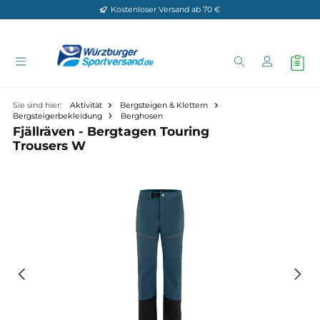
Kostenloser Versand ab 70 €
Zum Hauptinhalt springen
Sie sind hier:
Aktivität
Bergsteigen & Klettern
Bergsteigerbekleidung
Berghosen
Fjällräven - Bergtagen Touring
Trousers W
Bildergalerie überspringen