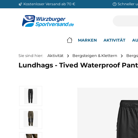
Kostenloser Versand ab 70 €
Sch
m Hauptinhalt springen
Zur Suche springen
Zur Hauptnavigation springen
MARKEN
AKTIVITÄ
▾
Sie sind hier:
Aktivität
Bergsteigen & Klettern
Lundhags - Tived Waterproof 
Bildergalerie überspringen