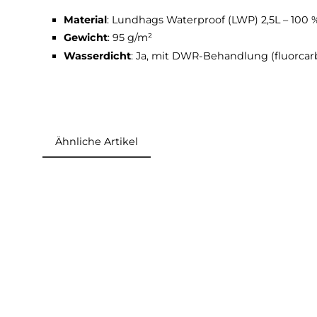
Elastischer, verstellbarer Bund für eine o
Clever geschnittenes Design für maximal
DWR-Imprägnierung (100 % PFAS-frei) zu
Technische Daten
Material
: Lundhags Waterproof (LWP) 2,5L 
Gewicht
: 95 g/m²
Wasserdicht
: Ja, mit DWR-Behandlung (fl
Ähnliche Artikel