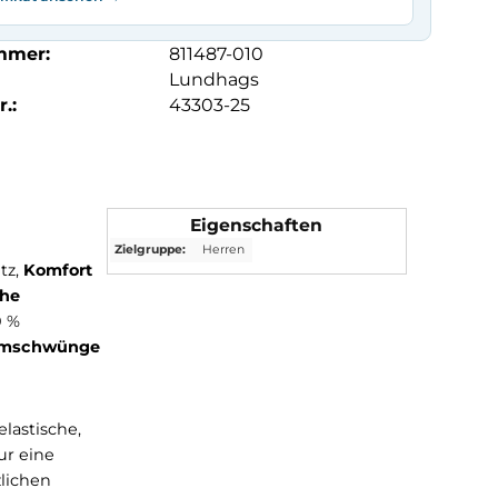
mmer:
811487-010
Lundhags
.:
43303-25
Eigenschaften
Zielgruppe:
Herren
cht auf Schutz,
Komfort
wicht
und
hohe
ktion aus 100 %
tane Wetterumschwünge