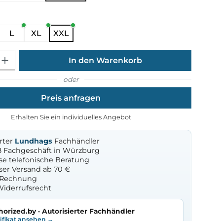
ählen
L
XL
XXL
Gib den gewünschten Wert ein oder benutze die Schaltflächen um die Anza
In den Warenkorb
oder
Preis anfragen
Erhalten Sie ein individuelles Angebot
erter
Lundhags
Fachhändler
8 Fachgeschäft in Würzburg
se telefonische Beratung
ser Versand ab 70 €
f Rechnung
Widerrufsrecht
horized.by · Autorisierter Fachhändler
tifikat ansehen →