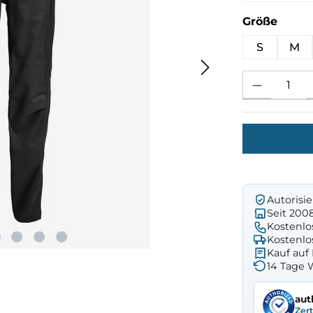
ausw
Größe
S
M
Produkt Anzahl: 
Autorisi
Seit 200
Kostenlo
Kostenlo
Kauf au
14 Tage 
aut
Zer