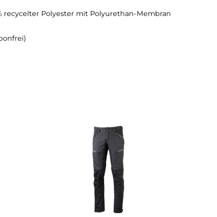
ptimale Passform
e Bewegungsfreiheit
m Schutz vor Wasser und Schmutz
– 100 % recycelter Polyester mit Polyurethan-Membran
uorcarbonfrei)