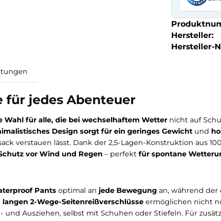
Produktnu
Hersteller:
Hersteller-Nr
Bewertungen
ose für jedes Abenteuer
e
ideale Wahl für alle, die bei wechselhaftem Wetter
ni
Ihr
minimalistisches Design sorgt für ein geringes Ge
m Rucksack verstauen lässt. Dank der 2,5-Lagen-Konstru
sigen Schutz vor Wind und Regen
– perfekt
für spon