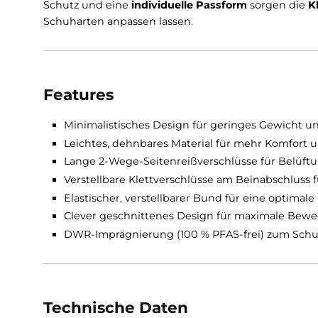
auf
Wanderungen oder Trekkingtouren
.
Mit ihrer
dezenten Elastizität
passt sich die
Ti
verstellbare Bund für einen
perfekten Sitz sor
einfache Belüftung, sondern erleichtern auch 
Schutz und eine
individuelle Passform
sorgen
Schuharten anpassen lassen.
Features
Minimalistisches Design für geringes Gew
Leichtes, dehnbares Material für mehr Ko
Lange 2-Wege-Seitenreißverschlüsse für 
Verstellbare Klettverschlüsse am Beinabsc