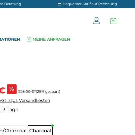
 und persönliche Beratung
Bequemer Kauf a
OG
INFORMATIONEN
MEINE ANFRAGEN
▾
▾
s:
 €
%
225,00 €*
(25% gespart)
wSt. zzgl. Versandkosten
 1-3 Tage
hlen
n/Charcoal
Charcoal