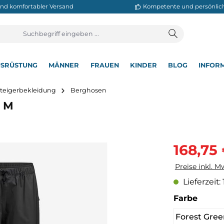
neller und komfortabler Versand
Kompetente
T
AUSRÜSTUNG
MÄNNER
FRAUEN
KINDER
BL
▾
▾
▾
▾
▾
Bergsteigerbekleidung
Berghosen
Pant M
Verkaufsprei
168,75
Preise inkl. M
Lieferzeit:
auswä
Farbe
Forest Gree