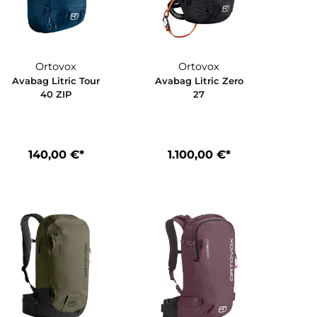
Ortovox
Ortovox
 Tour
Avabag Litric Tour
Avabag Litric
40 ZIP
27
€*
140,00 €*
1.100,00 