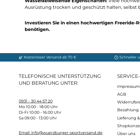
Komfortables Tragesystem:
Gute Freeride-
Rückenteil und einem verstellbaren Hüftgur
bequem über lange Strecken zu tragen, oh
Sicherheitsfunktionen:
Viele hochwertige Fr
Notfallpfeifen und Signalflächen, um Ihre S
Sicherheit und Schutz während Ihrer Abent
Vielseitigkeit:
Freeride-Rucksäcke sind viels
Outdoor-Aktivitäten wie Wandern, Bergsteig
in welchem Gelände.
Wasserabweisende Eigenschaften:
Viele h
Ausrüstung trocken und geschützt halten, s
Investieren Sie in einen hochwertigen Freer