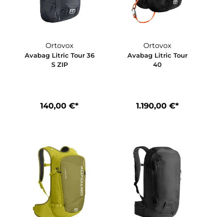
Ortovox
Ortovox
our 36
Avabag Litric Tour 36
Avabag Litric
S ZIP
40
€*
140,00 €*
1.190,00 