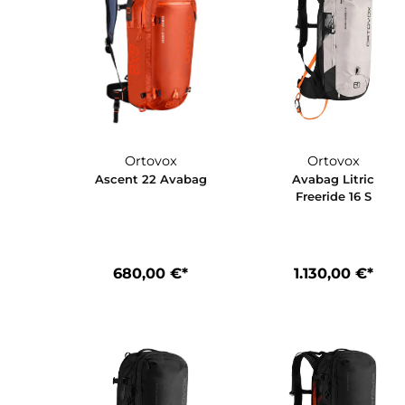
Ortovox
Ortovox
Ascent 22 Avabag
Avabag Litr
Freeride 16
680,00 €*
1.130,00 