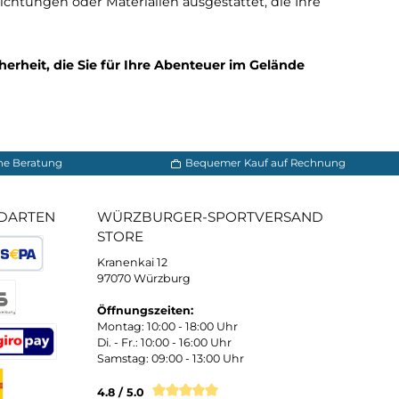
m mit gepolsterten Schultergurten, einem belüfteten
 zu gewährleisten. Dies ermöglicht es Ihnen, Ihre Aus
onen ausgestattet, wie z. B. integrierten Lawinenairbag
en können im Notfall lebensrettend sein und bieten zus
n und Snowboarden im Gelände eignen, sondern auch für 
lle Ihre Abenteuer in den Bergen, egal bei welchem We
nden Beschichtungen oder Materialien ausgestattet, di
ität und Sicherheit, die Sie für Ihre Abenteuer im Gel