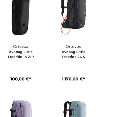
Ortovox
Ortovox
ic
Avabag Litric
Avabag Litr
8
Freeride 18 ZIP
Freeride 26
€*
100,00 €*
1.170,00 