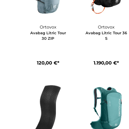
Ortovox
Ortovox
Avabag Litric Tour
Avabag Litric T
30 ZIP
S
120,00 €*
1.190,00 