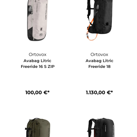
Ortovox
Ortovox
ic
Avabag Litric
Avabag Litr
 S
Freeride 16 S ZIP
Freeride 1
€*
100,00 €*
1.130,00 