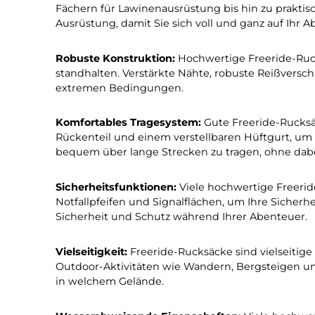
Seite
Seite
1
2
Entdecken Sie die unver
erleben Sie maximalen K
Gelände!
Optimale Organisation:
Gute Freeride-Rucks
Fächern für Lawinenausrüstung bis hin zu p
Ausrüstung, damit Sie sich voll und ganz au
Robuste Konstruktion:
Hochwertige Freerid
standhalten. Verstärkte Nähte, robuste Reiß
extremen Bedingungen.