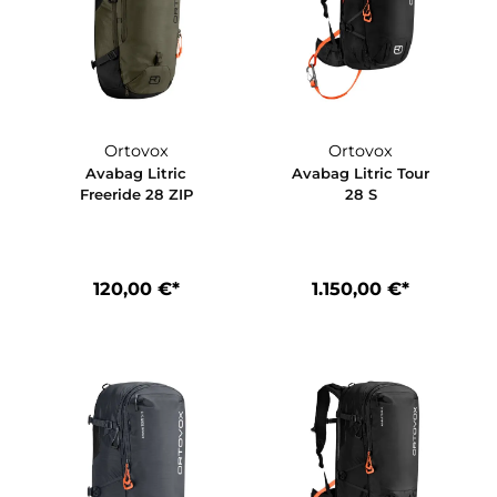
Ortovox
Ortovox
ic
Avabag Litric
Avabag Litric
8
Freeride 28 ZIP
28 S
€*
120,00 €*
1.150,00 