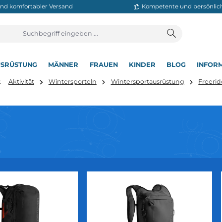
neller und komfortabler Versand
Kompetente
T
AUSRÜSTUNG
MÄNNER
FRAUEN
KINDER
BL
▾
▾
▾
▾
▾
ind hier:
Aktivität
Wintersporteln
Wintersportausrüstu