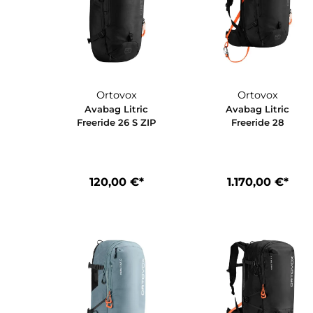
Ortovox
Ortovox
Avabag Litric
Avabag Litr
Freeride 26 S ZIP
Freeride 2
120,00 €*
1.170,00 