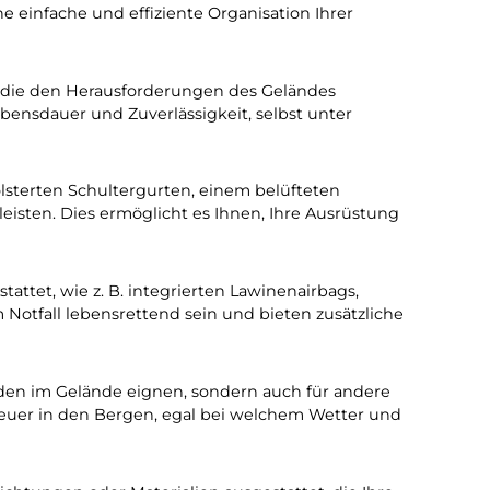
tiger Freeride-Rucksäcke und
cherheit bei Ihren Abenteuern 
 Ihre Ausrüstung organisiert zu halten. Von separaten
hen sie eine einfache und effiziente Organisation Ihr
 hergestellt, die den Herausforderungen des Geländes
eine lange Lebensdauer und Zuverlässigkeit, selbst unt