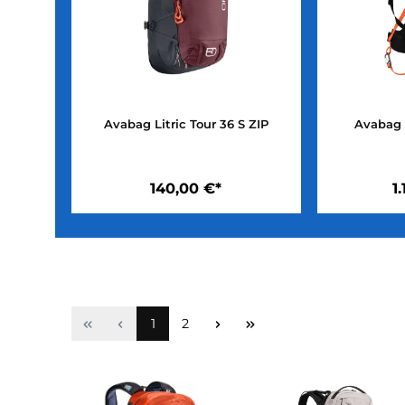
Avabag Litric Tour 36 S ZIP
A
140,00 €*
Seite
Seite
1
2