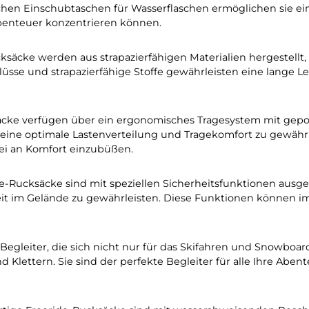
gleichlichen Vorteile hochwer
omfort, Funktionalität und Si
äcke bieten eine Vielzahl von Fächern und Taschen, um
raktischen Einschubtaschen für Wasserflaschen ermöglic
f Ihr Abenteuer konzentrieren können.
e-Rucksäcke werden aus strapazierfähigen Materialien
verschlüsse und strapazierfähige Stoffe gewährleisten 