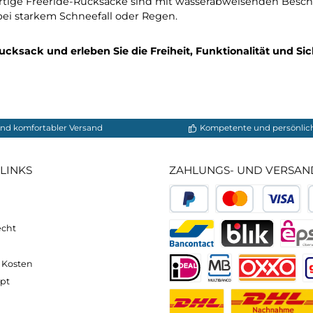
Rucksäcke verfügen über ein ergonomisches Tragesyste
t, um eine optimale Lastenverteilung und Tragekomfort
ne dabei an Komfort einzubüßen.
eeride-Rucksäcke sind mit speziellen Sicherheitsfunkti
icherheit im Gelände zu gewährleisten. Diese Funktion
euer.
eitige Begleiter, die sich nicht nur für das Skifahre
en und Klettern. Sie sind der perfekte Begleiter für a
ochwertige Freeride-Rucksäcke sind mit wasserabweise
elbst bei starkem Schneefall oder Regen.
ide-Rucksack und erleben Sie die Freiheit, Funktional