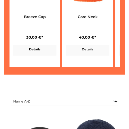
Breeze Cap
Core Neck
30,00 €*
40,00 €*
Details
Details