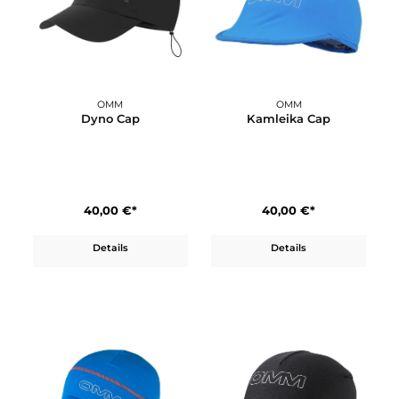
Details
Details
OMM
OMM
Dyno Cap
Kamleika Cap