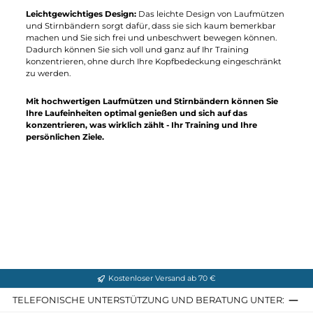
Stirnbänder sind aus atmungsaktiven Materialien gefertigt, di
Feuchtigkeit ableiten und Ihre Haut trocken und kühl halten,
auch bei intensiven Trainingseinheiten. Dies hilft, Überhitzung
zu vermeiden und Ihren Tragekomfort zu maximieren.
Wind- und Wetterschutz:
Laufmützen und Stirnbänder biete
einen zuverlässigen Schutz vor Wind, Regen und Schnee, um
Ihre Kopfhaut und Ohren vor den Elementen zu schützen.
Dadurch können Sie bei jedem Wetter laufen, ohne sich
Gedanken über unangenehme Bedingungen machen zu
müssen.
Reflektierende Elemente:
Viele Laufmützen und Stirnbänder
sind mit reflektierenden Details ausgestattet, die Ihre
Sichtbarkeit bei schlechten Lichtverhältnissen verbessern und
Ihre Sicherheit beim Laufen erhöhen. Dadurch können Sie auc
bei Dunkelheit oder schlechtem Wetter mit Zuversicht laufen.
Leichtgewichtiges Design:
Das leichte Design von Laufmütze
und Stirnbändern sorgt dafür, dass sie sich kaum bemerkbar
machen und Sie sich frei und unbeschwert bewegen können.
Dadurch können Sie sich voll und ganz auf Ihr Training
konzentrieren, ohne durch Ihre Kopfbedeckung eingeschränkt