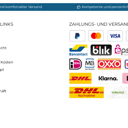
e sind mit reflektierenden Elementen ausgestattet, die
 erhöhen. Dadurch können Sie auch bei Dunkelheit ode
e sich optimal auf Ihre Laufsessions vorbereiten und
neller und komfortabler Versand
Kompetente
VICE-LINKS
ZAHLUNGS- U
ressum
B
PayPal
Kredit- 
rrufsrecht
ahlung
Bancontact
BLIK
erung & Kosten