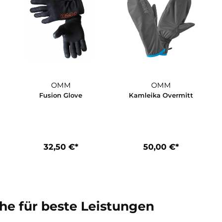
OMM
OMM
itt
Fusion Glove
Kamleika Ove
*
32,50 €*
50,00 €