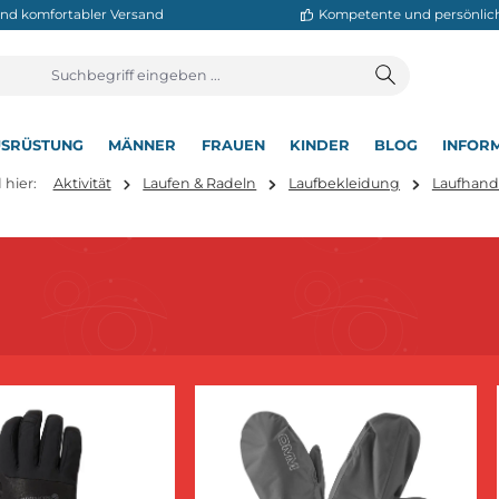
neller und komfortabler Versand
Kompetente
T
AUSRÜSTUNG
MÄNNER
FRAUEN
KINDER
BL
▾
▾
▾
▾
▾
Sie sind hier:
Aktivität
Laufen & Radeln
Laufbekleidun