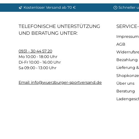
Reflektierende Details:
Viele Laufhandschuh
verbessern und Ihre Sicherheit beim Laufen
Mit hochwertigen Laufhandschuhen können Si
Training und Ihre persönlichen Ziele.
Kostenloser Versand ab 70 €
Sch
TELEFONISCHE UNTERSTÜTZUNG
SER
UND BERATUNG UNTER:
Imp
AG
0931 - 30 44 57 20
Wide
Mo 10:00 - 18:00 Uhr
Bez
Di-Fr 10:00 - 16:00 Uhr
Lief
Sa 09:00 - 13:00 Uhr