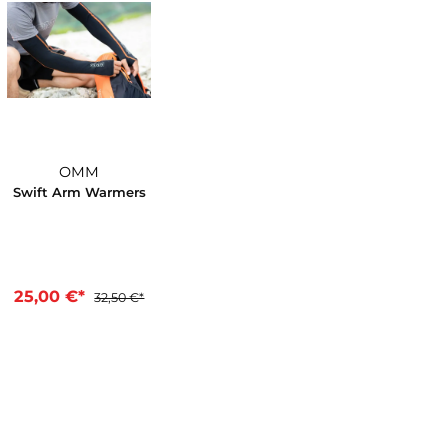
23%
OMM
rmitt
Swift Arm Warmers
*
25,00 €*
32,50 €*