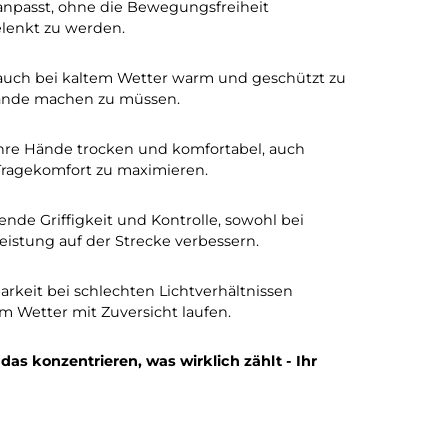
In den Warenkorb
 Ihre Hände anpasst, ohne die Bewegungsfreiheit
leidung abgelenkt zu werden.
hre Hände auch bei kaltem Wetter warm und geschüt
n über kalte Hände machen zu müssen.
und halten Ihre Hände trocken und komfortabel, auch
n und Ihren Tragekomfort zu maximieren.
t hervorragende Griffigkeit und Kontrolle, sowohl bei
 und Ihre Leistung auf der Strecke verbessern.