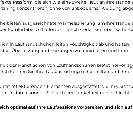
huhe für beste Leistungen
e perfekte Passform, die sich wie eine zweite Haut an
uf Ihr Training konzentrieren, ohne von unbequemer K
schuhe bieten ausgezeichnete Wärmeisolierung, um I
e Jahr über komfortabel zu laufen, ohne sich Gedanke
terialien in Laufhandschuhen leiten Feuchtigkeit ab 
s hilft dabei, Überhitzung und Reizungen zu minimiere
chaffenheit der Handflächen von Laufhandschuhen biete
 Dadurch können Sie Ihre Laufausrüstung sicher halten