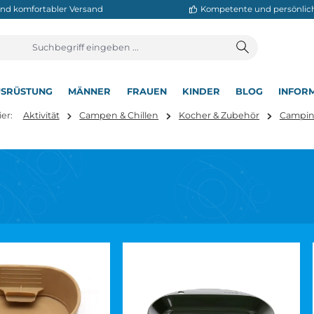
neller und komfortabler Versand
Kompetente
T
AUSRÜSTUNG
MÄNNER
FRAUEN
KINDER
BL
▾
▾
▾
▾
▾
e sind hier:
Aktivität
Campen & Chillen
Kocher & Zubeh