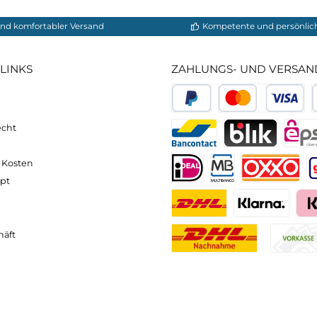
 Es bietet die Flexibilität, verschiedene Gerichte unte
 der Regel
leicht zu reinigen und kann oft einfach mi
uch unterwegs sauber und hygienisch bleibt.
ampinggeschirr
mitnehmen,
reduzieren Sie den Beda
 Einwegmaterialien und helfen dabei, die Umweltbelas
lzahl
von Vorteilen für Outdoor-Enthusiasten, von Leich
mpinggeschirr können Sie Ihre kulinarischen Abenteu
reiten.
neller und komfortabler Versand
Kompetente