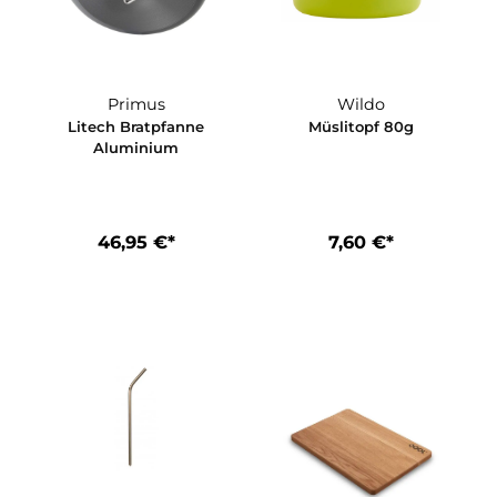
Primus
Wildo
 (3
Litech Bratpfanne
Müslitopf 8
1xL
Aluminium
46,95 €*
7,60 €*