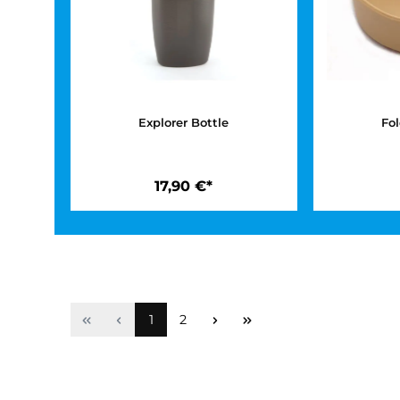
Explorer Bottle
17,90 €*
Seite
Seite
1
2