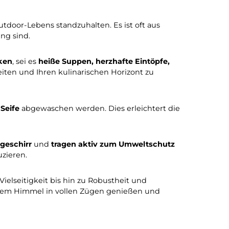
chen Abenteuer unter
freiem Himmel genießen möchten
ür Ihre nächste Reise ist:
egs macht. Es lässt sich
leicht in Rucksäcken,
perfekt für Outdoor-Aktivitäten wie Camping, Wandern, 
ngen des Outdoor-Lebens standzuhalten. Es ist oft aus
der Verbrennung sind.
n und Getränken
, sei es
heiße Suppen, herzhafte Eintöp