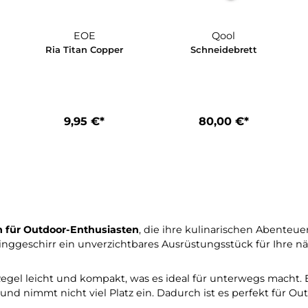
EOE
Qool
ue
Ria Titan Copper
Schneidebr
9,95 €*
80,00 €