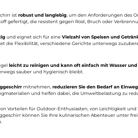
rteilen für Outdoor-Enthusiasten
, die ihre kulinaris
Campinggeschirr ein unverzichtbares Ausrüstungsstück f
n der Regel leicht und kompakt, was es ideal für unterw
tauen und nimmt nicht viel Platz ein. Dadurch ist es 
nggeschirr ist
robust und langlebig
, um den Anforderu
unststoff gefertigt, die resistent gegen Rost, Bruch o
ielseitig
und eignet sich für eine
Vielzahl von Speise