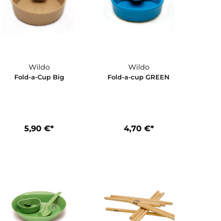
In den Ware
Wildo
Wildo
er
Fold-a-Cup Big
Fold-a-cup G
5,90 €*
4,70 €*