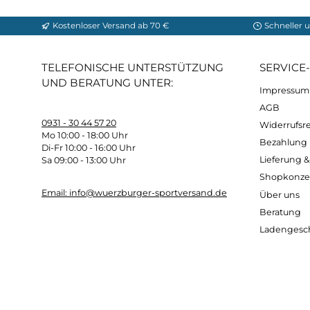
frische Salate oder erfrischende Getränke
.
erweitern.
Einfach zu reinigen
: Campinggeschirr ist in
Pflege und sorgt dafür, dass Ihr Geschirr a
Umweltfreundlich
: Indem Sie Ihr
eigenes C
bei. Sie
vermeiden die Verschwendung
von
Insgesamt bietet
Campinggeschirr eine Vie
Umweltfreundlichkeit. Mit hochwertigem Ca
unvergessliche Mahlzeiten in der Natur zube
Kostenloser Versand ab 70 €
Sch