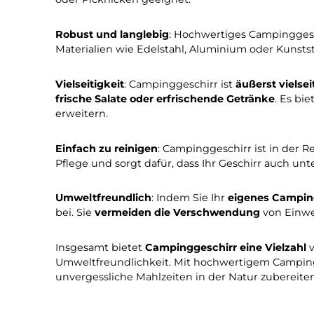
In den Warenkorb
Seite
Seite
1
2
Campinggeschirr bietet eine Vielzahl von
Vo
sind einige der wichtigsten Gründe, warum 
Leicht und kompakt
: Campinggeschirr ist i
Campingausrüstung oder Fahrzeugen
vers
oder Picknicken geeignet.
Robust und langlebig
: Hochwertiges Campi
Materialien wie Edelstahl, Aluminium oder K
Vielseitigkeit
: Campinggeschirr ist
äußerst v