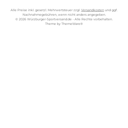
SERVICE-LINKS
Impressum
AGB
Widerrufsrecht
Bezahlung
Lieferung & Kosten
Shopkonzept
Über uns
Beratung
Ladengeschäft
ZAHLUNGS- UND VERSANDARTEN
WÜRZBURGER-SPORTVERSAND STORE
Alle Preise inkl. gesetzl. Mehrwertsteuer zzgl.
Versandkosten
und gg