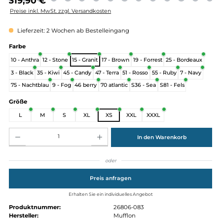
Regulärer Preis:
319,90 €
Preise inkl. MwSt. zzgl. Versandkosten
Lieferzeit: 2 Wochen ab Bestelleingang
auswählen
Farbe
10 - Anthra
12 - Stone
15 - Granit
17 - Brown
19 - Forrest
25 - Bordea
3 - Black
35 - Kiwi
45 - Candy
47 - Terra
51 - Rosso
55 - Ruby
7 - Nav
75 - Nachtblau
9 - Fog
46 berry
70 atlantic
S36 - Sea
S81 - Fels
auswählen
Größe
L
M
S
XL
XS
XXL
XXXL
Produkt Anzahl: Gib den gewünschten Wert ein oder benutze die Schaltflächen um die Anz
In den Warenkorb
oder