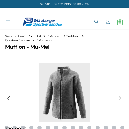
Kostenloser Versand ab 70 €
Zum Hauptinhalt springen
Sie sind hier:
Aktivität
Wandern & Trekken
Outdoor Jacken
Wolljacke
Mufflon - Mu-Mel
Bildergalerie überspringen