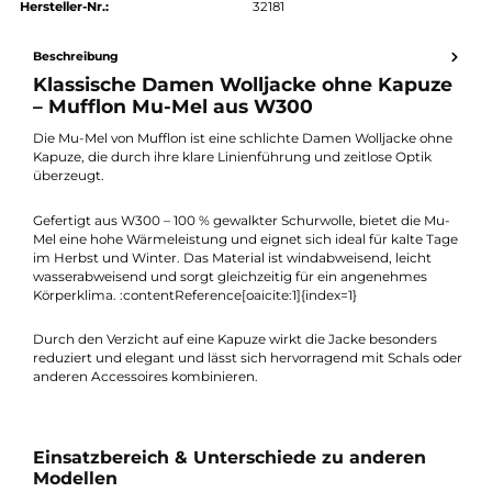
Preis anfragen
Erhalten Sie ein individuelles Angebot
Produktnummer:
26806-083
Hersteller:
Mufflon
Hersteller-Nr.:
32181
Beschreibung
Klassische Damen Wolljacke ohne Kapuz
– Mufflon Mu-Mel aus W300
Die Mu-Mel von Mufflon ist eine schlichte Damen Wolljacke oh
Kapuze, die durch ihre klare Linienführung und zeitlose Optik
überzeugt.
Gefertigt aus W300 – 100 % gewalkter Schurwolle, bietet die M
Mel eine hohe Wärmeleistung und eignet sich ideal für kalte T
im Herbst und Winter. Das Material ist windabweisend, leicht
wasserabweisend und sorgt gleichzeitig für ein angenehmes
Körperklima. :contentReference[oaicite:1]{index=1}
Durch den Verzicht auf eine Kapuze wirkt die Jacke besonders