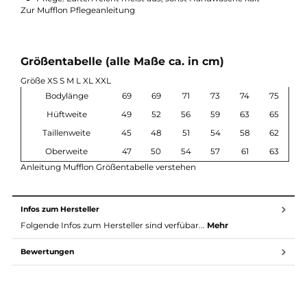
2 Reißverschlusstaschen
Kordelzug am Saum
Temperaturregulierend und atmungsaktiv
Nachhaltig produziert in Deutschland
Material & Pflege
Material: 100 % Schurwolle (W300), gewalkt
Sehr gute Wärmeleistung bei gleichzeitig hoher
Atmungsaktivität
Geruchsneutral und pflegeleicht
Pflege: Lüften reicht meist aus, sonst Handwäsche kalt
Zur Mufflon Pflegeanleitung
Größentabelle (alle Maße ca. in cm)
Größe XS S M L XL XXL
Bodylänge
69
69
71
73
74
7
Hüftweite
49
52
56
59
63
6