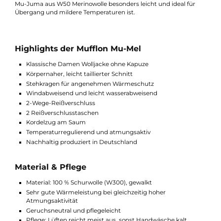
Materialvarianten & Alternativen
Die Mu-Mel ist in W300 besonders warm und eignet sich optim
für kalte Temperaturen.
Wenn Sie eine leichtere Variante suchen, ist dieses Modell auch
anderen Materialstärken erhältlich:
Als W100 Variante steht die Mu-Lou zur Verfügung, während di
Mu-Juma aus W50 Merinowolle besonders leicht und ideal für
Übergang und mildere Temperaturen ist.
Highlights der Mufflon Mu-Mel
Klassische Damen Wolljacke ohne Kapuze
Körpernaher, leicht taillierter Schnitt
Stehkragen für angenehmen Wärmeschutz
Windabweisend und leicht wasserabweisend
2-Wege-Reißverschluss