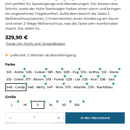
Die Herrenjacke "Mu-Jump" von der deutschen Marke Mufflon eig
sich perfekt für Spaziergänge und Wanderungen. Der körpernah
Schnitt, sowie der hohe Stehkragen halten einen warm und brin
ein angenehmes Tragekomfort. Außerdem besitzt die Jacke 2
Reißverschlusstaschen, 2 Innentaschen, einen Kordelzug am Sau
und einen 2-Wege Reißverschluss, was die Jacke sehr komfortabe
macht. Die vielen Fa...
Regulärer Preis:
329,90 €
Preise inkl. MwSt. zzgl. Versandkosten
Lieferzeit: 2 Wochen ab Bestelleingang
auswählen
Farbe
S01 - Kohle
S05 - Vulkan
S81 - fels
S09 - Fog
S10 - Anthra
S12 - Ston
S15 - Granit
S17 - Brown
S19 - Forest
S29 - Lila
S35 - Kiwi
S36 - Sea
S45 - Candy
S46 - Berry
S47 - Terra
S70 - Atlantik
S75 - Nachtblau
auswählen
Größe