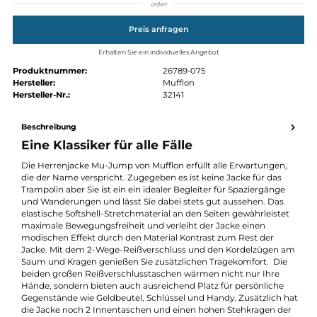
L
M
S
XL
XS
XXL
Produkt Anzahl: Gib den gewünschten Wert ein oder benutze die Schaltflächen um die Anz
In den Warenkorb
oder
Preis anfragen
Erhalten Sie ein individuelles Angebot
Produktnummer:
26789-075
Hersteller:
Mufflon
Hersteller-Nr.:
32141
Beschreibung
Eine Klassiker für alle Fälle
Die Herrenjacke Mu-Jump von Mufflon erfüllt alle Erwartungen
die der Name verspricht. Zugegeben es ist keine Jacke für das
Trampolin aber Sie ist ein ein idealer Begleiter für Spaziergänge
und Wanderungen und lässt Sie dabei stets gut aussehen. Das
elastische Softshell-Stretchmaterial an den Seiten gewährleiste