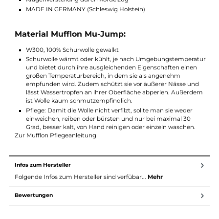
Funktionen Mufflon Mu-Jump:
Herrenjacke mit 2-Wege Reißverschluss
2-farbig
2 Reißverschluss-Taschen
2 Innentaschen
Elastische seitliche Einsätze
Kordelzug am Saum
Kragenverstellung durch Kordelzug
MADE IN GERMANY (Schleswig Holstein)
Material Mufflon Mu-Jump:
W300, 100% Schurwolle gewalkt
Schurwolle wärmt oder kühlt, je nach Umgebungstempera
und bietet durch ihre ausgleichenden Eigenschaften einen
großen Temperaturbereich, in dem sie als angenehm
empfunden wird. Zudem schützt sie vor äußerer Nässe un
lässt Wassertropfen an ihrer Oberfläche abperlen. Außerd
ist Wolle kaum schmutzempfindlich.