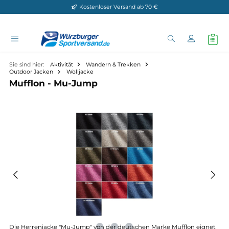
Kostenloser Versand ab 70 €
Zum Hauptinhalt springen
Sie sind hier:
Aktivität
Wandern & Trekken
Outdoor Jacken
Wolljacke
Mufflon - Mu-Jump
Bildergalerie überspringen