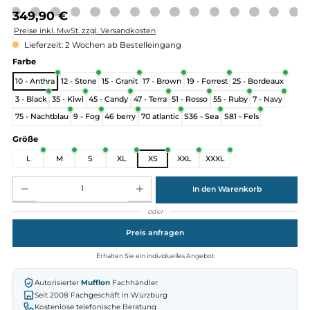
Regulärer Preis:
349,90 €
Preise inkl. MwSt. zzgl. Versandkosten
Lieferzeit: 2 Wochen ab Bestelleingang
auswählen
Farbe
10 - Anthra
12 - Stone
15 - Granit
17 - Brown
19 - Forrest
25 - Bordea
3 - Black
35 - Kiwi
45 - Candy
47 - Terra
51 - Rosso
55 - Ruby
7 - Nav
75 - Nachtblau
9 - Fog
46 berry
70 atlantic
S36 - Sea
S81 - Fels
auswählen
Größe
L
M
S
XL
XS
XXL
XXXL
Produkt Anzahl: Gib den gewünschten Wert ein oder benutze die Schaltflächen um die Anz
In den Warenkorb
oder
Preis anfragen