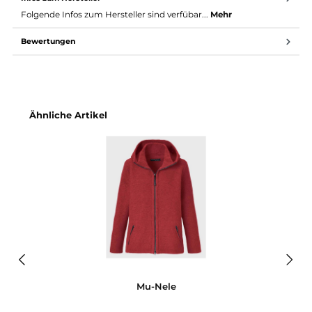
Größentabelle (alle Maße in cm)
Größe XS S M L XL XXL
Bodylänge
63
65
68
71
73
7
Hüftweite
50
52
56
58
61
6
Taillenweite
47
49
53
55
58
6
Oberweite
50
52
56
58
61
6
Anleitung Mufflon Größentabelle verstehen
Infos zum Hersteller
Folgende Infos zum Hersteller sind verfübar...
Mehr
Bewertungen