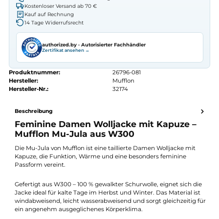
Erhalten Sie ein individuelles Angebot
Autorisierter
Mufflon
Fachhändler
Seit 2008 Fachgeschäft in Würzburg
Kostenlose telefonische Beratung
Kostenloser Versand ab 70 €
Kauf auf Rechnung
14 Tage Widerrufsrecht
authorized.by · Autorisierter Fachhändler
Zertifikat ansehen →
Produktnummer:
26796-081
Hersteller:
Mufflon
Hersteller-Nr.:
32174
Beschreibung
Feminine Damen Wolljacke mit Kapuze –
Mufflon Mu-Jula aus W300
Die Mu-Jula von Mufflon ist eine taillierte Damen Wolljacke mit