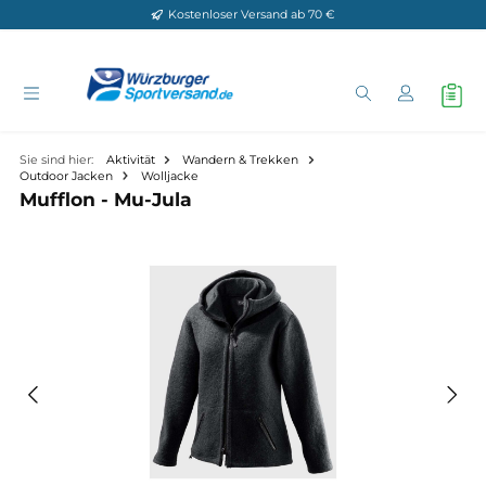
Kostenloser Versand ab 70 €
Zum Hauptinhalt springen
Sie sind hier:
Aktivität
Wandern & Trekken
Outdoor Jacken
Wolljacke
Mufflon - Mu-Jula
Bildergalerie überspringen