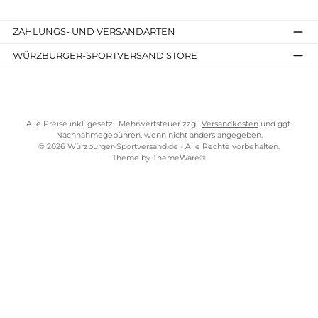
Details
Kostenloser Versand ab 70 €
TELEFONISCHE UNTERSTÜTZUNG UND BERATUNG UNTER
SERVICE-LINKS
Impressum
AGB
Widerrufsrecht
Bezahlung
Lieferung & Kosten
Shopkonzept
Über uns
Beratung
Ladengeschäft
ZAHLUNGS- UND VERSANDARTEN