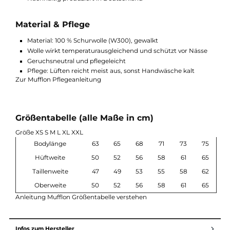
Highlights der Mufflon Mu-Jula
Taillierte Damenjacke aus W300 Schurwolle
Femininer, körpernaher Schnitt
Kapuze für zusätzlichen Wetterschutz
Windabweisend und leicht wasserabweisend
Temperaturregulierend und atmungsaktiv
2-Wege-Reißverschluss
Seitentaschen mit Reißverschluss
Nachhaltig produziert in Deutschland
Material & Pflege
Material: 100 % Schurwolle (W300), gewalkt
Wolle wirkt temperaturausgleichend und schützt vor Näss
Geruchsneutral und pflegeleicht
Pflege: Lüften reicht meist aus, sonst Handwäsche kalt
Zur Mufflon Pflegeanleitung