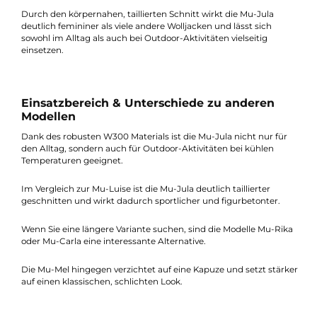
Kapuze, die Funktion, Wärme und eine besonders feminine
Passform vereint.
Gefertigt aus W300 – 100 % gewalkter Schurwolle, eignet sich d
Jacke ideal für kalte Tage im Herbst und Winter. Das Material i
windabweisend, leicht wasserabweisend und sorgt gleichzeitig 
ein angenehm ausgeglichenes Körperklima.
Durch den körpernahen, taillierten Schnitt wirkt die Mu-Jula
deutlich femininer als viele andere Wolljacken und lässt sich
sowohl im Alltag als auch bei Outdoor-Aktivitäten vielseitig
einsetzen.
Einsatzbereich & Unterschiede zu anderen
Modellen
Dank des robusten W300 Materials ist die Mu-Jula nicht nur fü
den Alltag, sondern auch für Outdoor-Aktivitäten bei kühlen
Temperaturen geeignet.
Im Vergleich zur Mu-Luise ist die Mu-Jula deutlich taillierter