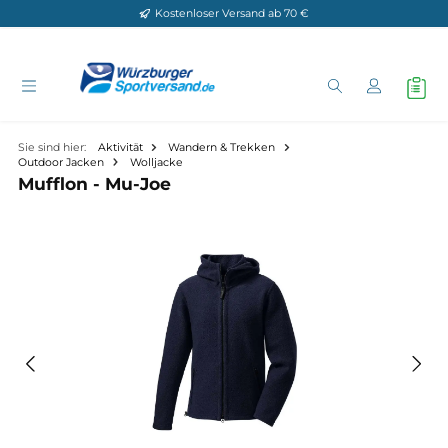
Kostenloser Versand ab 70 €
Zum Hauptinhalt springen
Sie sind hier:
Aktivität
Wandern & Trekken
Outdoor Jacken
Wolljacke
Mufflon - Mu-Joe
Bildergalerie überspringen