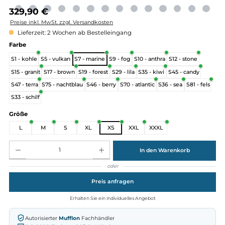
Regulärer Preis:
329,90 €
Preise inkl. MwSt. zzgl. Versandkosten
Lieferzeit: 2 Wochen ab Bestelleingang
auswählen
Farbe
S1 - kohle
S5 - vulkan
S7 - marine
S9 - fog
S10 - anthra
S12 - stone
S15 - granit
S17 - brown
S19 - forest
S29 - lila
S35 - kiwi
S45 - candy
S47 - terra
S75 - nachtblau
S46 - berry
S70 - atlantic
S36 - sea
S81 - 
S33 - schilf
auswählen
Größe
L
M
S
XL
XS
XXL
XXXL
Produkt Anzahl: Gib den gewünschten Wert ein oder benutze die Schaltflächen um die Anz
In den Warenkorb
oder