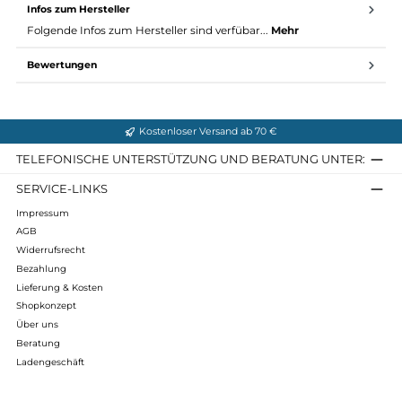
Größentabelle (alle Maße ca. in cm)
Größe XS S M L XL XXL
Bodylänge
66
66
70
72
72
7
Hüftweite
50
50
52
54
59
6
Taillenweite
47
49
51
54
58
6
Oberweite
50
52
54
56
61
6
Anleitung Mufflon Größentabelle verstehen
Passende Alternativen: Mu-Kian | Mu-Bob | Mu-Randy
Infos zum Hersteller
Folgende Infos zum Hersteller sind verfübar...
Mehr
Bewertungen