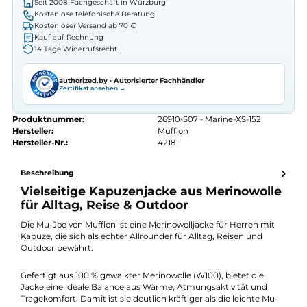
Preis anfragen
Erhalten Sie ein individuelles Angebot
Autorisierter
Mufflon
Fachhändler
Seit 2008 Fachgeschäft in Würzburg
Kostenlose telefonische Beratung
Kostenloser Versand ab 70 €
Kauf auf Rechnung
14 Tage Widerrufsrecht
authorized.by · Autorisierter Fachhändler
Zertifikat ansehen →
Produktnummer:
26910-S07 - Marine-XS-152
Hersteller:
Mufflon
Hersteller-Nr.:
42181
Beschreibung
Vielseitige Kapuzenjacke aus Merinowoll
für Alltag, Reise & Outdoor