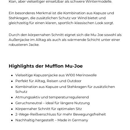
Die Mu-Joe von Mufflon ist eine Merinowolljacke für Herren mit
Kapuze, die sich als echter Allrounder für Alltag, Reisen und
Outdoor bewährt.
Gefertigt aus 100 % gewalkter Merinowolle (W100), bietet die
Jacke eine ideale Balance aus Wärme, Atmungsaktivität und
Tragekomfort. Damit ist sie deutlich kräftiger als die leichte Mu
Kian, aber vielseitiger einsetzbar als schwere Wintermodelle.
Ein besonderes Merkmal ist die Kombination aus Kapuze und
Stehkragen, die zusätzlichen Schutz vor Wind bietet und
gleichzeitig für einen klaren, sportlich-klassischen Look sorgt.
Durch den körpernahen Schnitt eignet sich die Mu-Joe sowohl 
Außenjacke im Alltag als auch als wärmende Schicht unter ein
robusteren Jacke.
Highlights der Mufflon Mu-Joe
Vielseitige Kapuzenjacke aus W100 Merinowolle