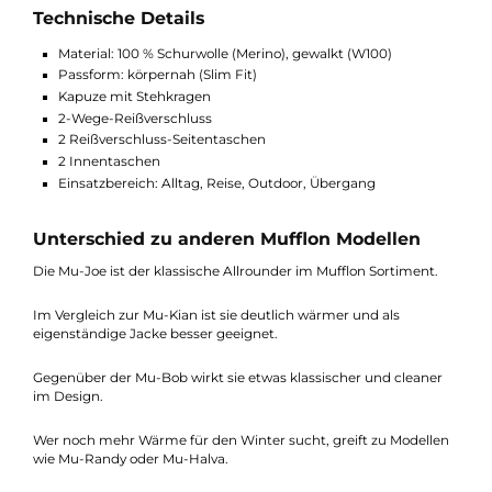
Perfekt für Alltag, Reisen und Outdoor
Kombination aus Kapuze und Stehkragen für zusätzlichen
Schutz
Atmungsaktiv und temperaturregulierend
Geruchsneutral – ideal für längere Nutzung
Körpernaher Schnitt für optimalen Sitz
2-Wege-Reißverschluss für mehr Bewegungsfreiheit
Nachhaltig hergestellt – Made in Germany
Technische Details
Material: 100 % Schurwolle (Merino), gewalkt (W100)
Passform: körpernah (Slim Fit)
Kapuze mit Stehkragen
2-Wege-Reißverschluss
2 Reißverschluss-Seitentaschen
2 Innentaschen
Einsatzbereich: Alltag, Reise, Outdoor, Übergang
Unterschied zu anderen Mufflon Modellen