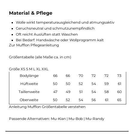
Die Mu-Joe ist der klassische Allrounder im Mufflon Sortiment.
Im Vergleich zur Mu-Kian ist sie deutlich wärmer und als
eigenständige Jacke besser geeignet.
Gegenüber der Mu-Bob wirkt sie etwas klassischer und cleaner
im Design.
Wer noch mehr Wärme für den Winter sucht, greift zu Modelle
wie Mu-Randy oder Mu-Halva.
Material & Pflege
Wolle wirkt temperaturausgleichend und atmungsaktiv
Geruchsneutral und schmutzunempfindlich
Oft reicht Auslüften statt Waschen
Bei Bedarf: Handwäsche oder Wollprogramm kalt
Zur Mufflon Pflegeanleitung