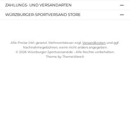
Kostenloser Versand ab 70 €
TELEFONISCHE UNTERSTÜTZUNG UND BERATUNG UNTER
SERVICE-LINKS
Impressum
AGB
Widerrufsrecht
Bezahlung
Lieferung & Kosten
Shopkonzept
Über uns
Beratung
Ladengeschäft
ZAHLUNGS- UND VERSANDARTEN
WÜRZBURGER-SPORTVERSAND STORE