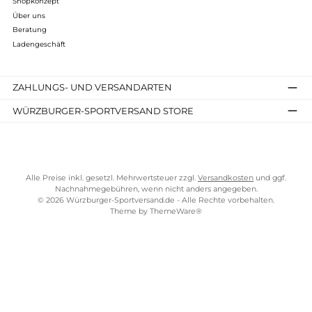
Folgende Infos zum Hersteller sind verfübar...
Mehr
Bewertungen
Kostenloser Versand ab 70 €
TELEFONISCHE UNTERSTÜTZUNG UND BERATUNG UNTER
SERVICE-LINKS
Impressum
AGB
Widerrufsrecht
Bezahlung
Lieferung & Kosten
Shopkonzept
Über uns
Beratung
Ladengeschäft