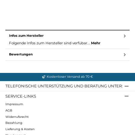
einweichen, reiben oder bürsten und nur bei maximal 30
Grad, besser kalt, von Hand reinigen oder einzeln waschen.
Zur Mufflon Pflegeanleitung
Maßtabelle (alle Maße ca. in cm)
Größe
XS
S
M
L
XL
XXL
Bodylänge
73
75
77
77
78
79
Hüftweite
51
53
55
56
59
63
Taillenweite
49
51
53
54
57
61
Oberweite
49
52
55
57
60
64
Zur Erklärung der Mufflon Größentabelle
Infos zum Hersteller