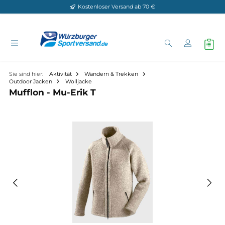
Kostenloser Versand ab 70 €
Zum Hauptinhalt springen
Sie sind hier:
Aktivität
Wandern & Trekken
Outdoor Jacken
Wolljacke
Mufflon - Mu-Erik T
Bildergalerie überspringen