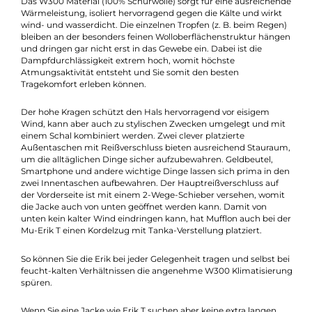
die mit einem speziellen TALL-Schnitt (T-Cut) für große
Menschen gefertigt wurde. Das bedeutet, das vor allem große,
schmale Herren diese Jacke lieben werden. Der Körper ist 5 c
länger und die Ärmel bekommen ebenfalls eine zusätzliche
Länge von 3 cm, wobei die gesamte Jacke eher schmal und
körpernah geschnitten ist.
Das W300 Material (100% Schurwolle) sorgt für eine ausreiche
Wärmeleistung, isoliert hervorragend gegen die Kälte und wirk
wind- und wasserdicht. Die einzelnen Tropfen (z. B. beim Rege
bleiben an der besonders feinen Wolloberflächenstruktur hän
und dringen gar nicht erst in das Gewebe ein. Dabei ist die
Dampfdurchlässigkeit extrem hoch, womit höchste
Atmungsaktivität entsteht und Sie somit den besten
Tragekomfort erleben können.
Der hohe Kragen schützt den Hals hervorragend vor eisigem
Wind, kann aber auch zu stylischen Zwecken umgelegt und m
einem Schal kombiniert werden. Zwei clever platzierte
Außentaschen mit Reißverschluss bieten ausreichend Staura
um die alltäglichen Dinge sicher aufzubewahren. Geldbeutel,
Smartphone und andere wichtige Dinge lassen sich prima in d
zwei Innentaschen aufbewahren. Der Hauptreißverschluss auf