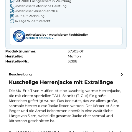
Preis anfragen
Erhalten Sie ein individuelles Angebot
Autorisierter
Mufflon
Fachhändler
Seit 2008 Fachgeschäft in Würzburg
Kostenlose telefonische Beratung
Kostenloser Versand ab 70 €
Kauf auf Rechnung
14 Tage Widerrufsrecht
authorized.by · Autorisierter Fachhändler
Zertifikat ansehen →
Produktnummer:
37305-011
Hersteller:
Mufflon
Hersteller-Nr.:
32198
Beschreibung
Kuschelige Herrenjacke mit Extralänge
Die Mu-Erik T von Mufflon ist eine kuschelig warme Herrenjack