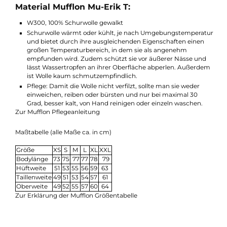
TALL-Schnitt: 5 cm längerer Body, 3 cm längere Ärmel
Herrenjacke mit Raglan-Ärmel
Stehkragen
schmaler, körpernaher Schnitt
Kordelzug-Weitenverstellung am Bund
2-Wege Reißverschluss
2 Reißverschluss-Taschen
2 Innentaschen
100% Schurwolle
MADE IN GERMANY
Material Mufflon Mu-Erik T:
W300, 100% Schurwolle gewalkt
Schurwolle wärmt oder kühlt, je nach Umgebungstempera
und bietet durch ihre ausgleichenden Eigenschaften einen
großen Temperaturbereich, in dem sie als angenehm
empfunden wird. Zudem schützt sie vor äußerer Nässe un
lässt Wassertropfen an ihrer Oberfläche abperlen. Außerd
ist Wolle kaum schmutzempfindlich.
Pflege: Damit die Wolle nicht verfilzt, sollte man sie weder