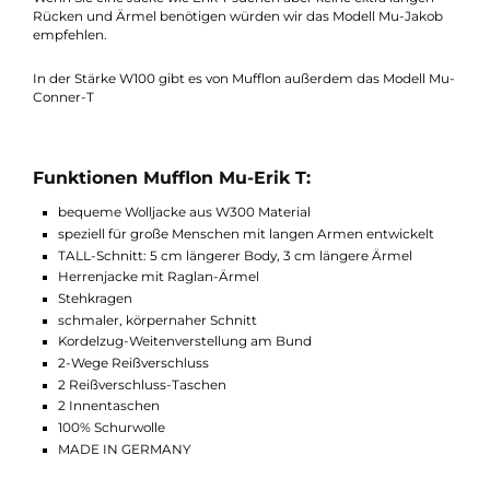
der Vorderseite ist mit einem 2-Wege-Schieber versehen, womi
die Jacke auch von unten geöffnet werden kann. Damit von
unten kein kalter Wind eindringen kann, hat Mufflon auch bei 
Mu-Erik T einen Kordelzug mit Tanka-Verstellung platziert.
So können Sie die Erik bei jeder Gelegenheit tragen und selbst 
feucht-kalten Verhältnissen die angenehme W300 Klimatisier
spüren.
Wenn Sie eine Jacke wie Erik T suchen aber keine extra langen
Rücken und Ärmel benötigen würden wir das Modell Mu-Jako
empfehlen.
In der Stärke W100 gibt es von Mufflon außerdem das Modell 
Conner-T
Funktionen Mufflon Mu-Erik T:
bequeme Wolljacke aus W300 Material
speziell für große Menschen mit langen Armen entwickelt