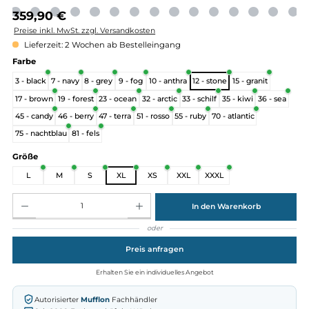
Regulärer Preis:
359,90 €
Preise inkl. MwSt. zzgl. Versandkosten
Lieferzeit: 2 Wochen ab Bestelleingang
auswählen
Farbe
3 - black
7 - navy
8 - grey
9 - fog
10 - anthra
12 - stone
15 - granit
17 - brown
19 - forest
23 - ocean
32 - arctic
33 - schilf
35 - kiwi
36 - 
45 - candy
46 - berry
47 - terra
51 - rosso
55 - ruby
70 - atlantic
75 - nachtblau
81 - fels
auswählen
Größe
L
M
S
XL
XS
XXL
XXXL
Produkt Anzahl: Gib den gewünschten Wert ein oder benutze die Schaltflächen um die Anz
In den Warenkorb
oder