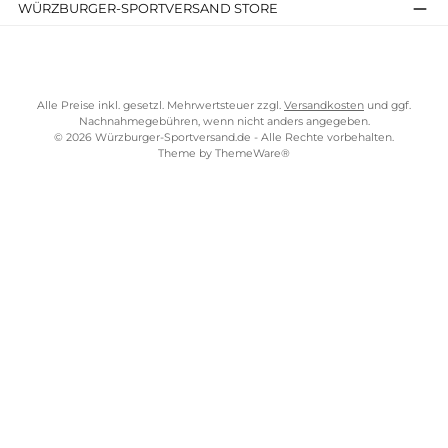
309,90 €*
Details
Kostenloser Versand ab 70 €
TELEFONISCHE UNTERSTÜTZUNG UND BERATUNG UNTER
SERVICE-LINKS
Impressum
AGB
Widerrufsrecht
Bezahlung
Lieferung & Kosten
Shopkonzept