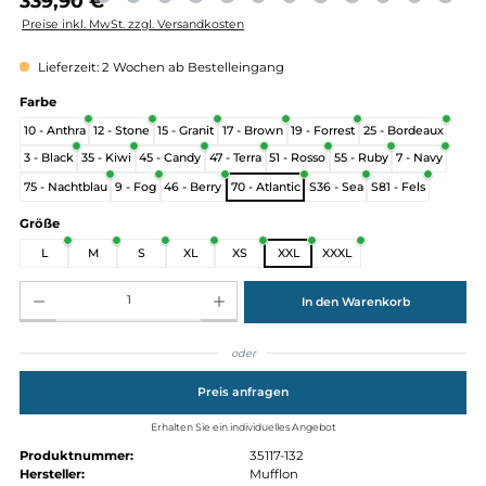
Regulärer Preis:
339,90 €
Preise inkl. MwSt. zzgl. Versandkosten
Lieferzeit: 2 Wochen ab Bestelleingang
auswählen
Farbe
10 - Anthra
12 - Stone
15 - Granit
17 - Brown
19 - Forrest
25 - Bordeau
3 - Black
35 - Kiwi
45 - Candy
47 - Terra
51 - Rosso
55 - Ruby
7 - Nav
75 - Nachtblau
9 - Fog
46 - Berry
70 - Atlantic
S36 - Sea
S81 - Fels
auswählen
Größe
L
M
S
XL
XS
XXL
XXXL
Produkt Anzahl: Gib den gewünschten Wert ein oder benutze die Schaltflächen um die Anz
In den Warenkorb
oder