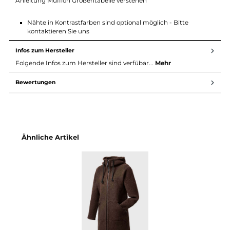
MADE IN GERMANY (Schleswig Holstein)
Zur Mufflon Pflegeanleitung
Maßtabelle (alle Maße ca. in cm)
Größe
XS
S
M
L
XL
XXL
Bodylänge
63
64
66
68
70
74
Hüftweite
47
49
53
56
58
60
Taillenweite
43
45
49
52
54
55
Oberweite
49
51
53
57
59
62
Anleitung Mufflon Größentabelle verstehen
Nähte in Kontrastfarben sind optional möglich - Bitte
kontaktieren Sie uns
Infos zum Hersteller
Folgende Infos zum Hersteller sind verfübar...
Mehr
Bewertungen