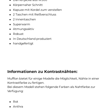
sind Sie bei der Schwester Mu-Carla genau richtig. Ebenso gibt
diese Jacke auch in W100 Merinowolle: Mu-Line.
Ausstattung Mufflon Mu-Caro:
Damenjacke aus W300
Körpernaher Schnitt
Kapuze mit Kordel zum verstellen
2 Taschen mit Reißverschluss
2 Innentaschen
Superwarm
Atmungsaktiv
Robust
In Deutschland produziert
handgefertigt