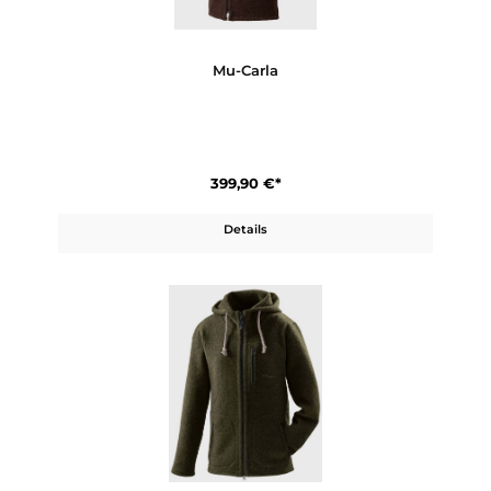
Produktgalerie überspringen
Ähnliche Artikel
Mu-Carla