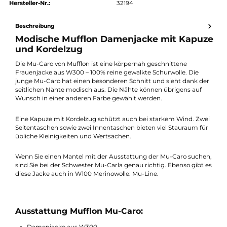
Preis anfragen
Erhalten Sie ein individuelles Angebot
Produktnummer:
35117-132
Hersteller:
Mufflon
Hersteller-Nr.:
32194
Beschreibung
Modische Mufflon Damenjacke mit Kapu
und Kordelzug
Die Mu-Caro von Mufflon ist eine körpernah geschnittene
Frauenjacke aus W300 – 100% reine gewalkte Schurwolle. Die
junge Mu-Caro hat einen besonderen Schnitt und sieht dank d
seitlichen Nähte modisch aus. Die Nähte können übrigens auf
Wunsch in einer anderen Farbe gewählt werden.
Eine Kapuze mit Kordelzug schützt auch bei starkem Wind. Zw
Seitentaschen sowie zwei Innentaschen bieten viel Stauraum f
übliche Kleinigkeiten und Wertsachen.
Wenn Sie einen Mantel mit der Ausstattung der Mu-Caro such