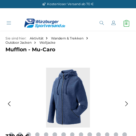
Kostenloser Versand ab 70 €
Zum Hauptinhalt springen
Sie sind hier:
Aktivität
Wandern & Trekken
Outdoor Jacken
Wolljacke
Mufflon - Mu-Caro
Bildergalerie überspringen