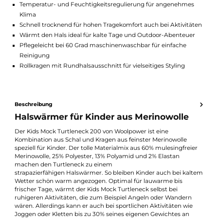
Highlights:
Bis zu 30% Feuchtigkeitsaufnahme für trockenes Tragegefüh
Geruchsneutral für frische Kleidung auch nach längerem Tra
Mulesingfreie Merinowolle für ethisch verantwortlichen Kauf
Temperatur- und Feuchtigkeitsregulierung für angenehmes
Klima
Schnell trocknend für hohen Tragekomfort auch bei Aktivität
Wärmt den Hals ideal für kalte Tage und Outdoor-Abenteuer
Pflegeleicht bei 60 Grad maschinenwaschbar für einfache
Reinigung
Rollkragen mit Rundhalsausschnitt für vielseitiges Styling
Beschreibung
Halswärmer für Kinder aus Merinowolle
Der Kids Mock Turtleneck 200 von Woolpower ist eine
Kombination aus Schal und Kragen aus feinster Merinowolle
speziell für Kinder. Der tolle Materialmix aus 60% mulesingfreie