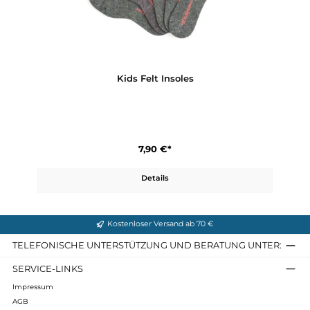
Kids Turtleneck
64,90 €*
Details