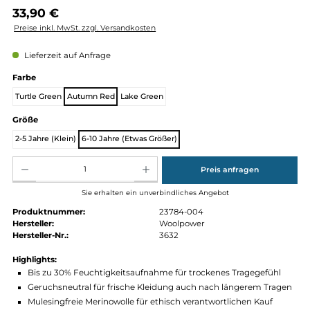
Regulärer Preis:
33,90 €
Preise inkl. MwSt. zzgl. Versandkosten
Lieferzeit auf Anfrage
auswählen
Farbe
Turtle Green
Autumn Red
Lake Green
auswählen
Größe
2-5 Jahre (Klein)
6-10 Jahre (Etwas Größer)
Produkt Anzahl: Gib den gewünschten Wert ein oder benutze die Schaltflächen um die Anz
Preis anfragen
Sie erhalten ein unverbindliches Angebot
Produktnummer:
23784-004
Hersteller:
Woolpower
Hersteller-Nr.:
3632