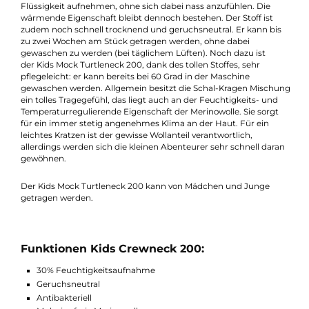
Merinowolle, 25% Polyester, 13% Polyamid und 2% Elastan
machen den Turtleneck zu einem
strapazierfähigen Halswärmer. So bleiben Kinder auch bei kal
Wetter schön warm angezogen. Optimal für lauwarme bis
frischer Tage, wärmt der Kids Mock Turtleneck selbst bei
ruhigeren Aktivitäten, die zum Beispiel Angeln oder Wandern
wären. Allerdings kann er auch bei sportlichen Aktivitäten wie
Joggen oder Kletten bis zu 30% seines eigenen Gewichtes an
Flüssigkeit aufnehmen, ohne sich dabei nass anzufühlen. Die
wärmende Eigenschaft bleibt dennoch bestehen. Der Stoff ist
zudem noch schnell trocknend und geruchsneutral. Er kann bi
zu zwei Wochen am Stück getragen werden, ohne dabei
gewaschen zu werden (bei täglichem Lüften). Noch dazu ist
der Kids Mock Turtleneck 200, dank des tollen Stoffes, sehr
pflegeleicht: er kann bereits bei 60 Grad in der Maschine
gewaschen werden. Allgemein besitzt die Schal-Kragen Misch
ein tolles Tragegefühl, das liegt auch an der Feuchtigkeits- und
Temperaturregulierende Eigenschaft der Merinowolle. Sie sorg
für ein immer stetig angenehmes Klima an der Haut. Für ein
leichtes Kratzen ist der gewisse Wollanteil verantwortlich,
allerdings werden sich die kleinen Abenteurer sehr schnell dar
gewöhnen.