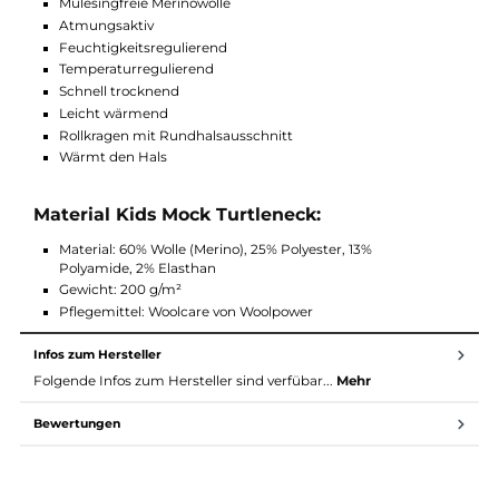
Der Kids Mock Turtleneck 200 kann von Mädchen und Junge
getragen werden.
Funktionen Kids Crewneck 200:
30% Feuchtigkeitsaufnahme
Geruchsneutral
Antibakteriell
Mulesingfreie Merinowolle
Atmungsaktiv
Feuchtigkeitsregulierend
Temperaturregulierend
Schnell trocknend
Leicht wärmend
Rollkragen mit Rundhalsausschnitt
Wärmt den Hals
Material Kids Mock Turtleneck:
Material: 60% Wolle (Merino), 25% Polyester, 13%