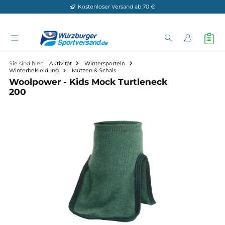
Kostenloser Versand ab 70 €
Zum Hauptinhalt springen
Sie sind hier:
Aktivität
Wintersporteln
Winterbekleidung
Mützen & Schals
Woolpower - Kids Mock Turtleneck
200
Bildergalerie überspringen