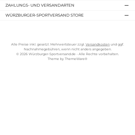
Impressum
AGB
Widerrufsrecht
Bezahlung
Lieferung & Kosten
Shopkonzept
Über uns
Beratung
Ladengeschäft
ZAHLUNGS- UND VERSANDARTEN
WÜRZBURGER-SPORTVERSAND STORE
Alle Preise inkl. gesetzl. Mehrwertsteuer zzgl.
Versandkosten
und gg
Nachnahmegebühren, wenn nicht anders angegeben.