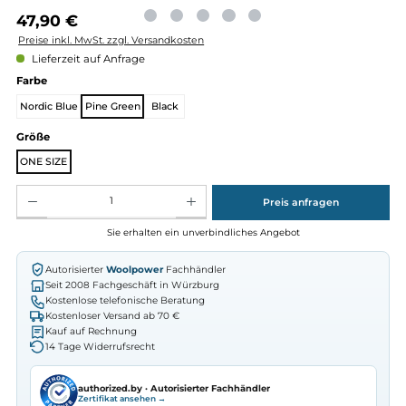
Regulärer Preis:
47,90 €
Preise inkl. MwSt. zzgl. Versandkosten
Lieferzeit auf Anfrage
auswählen
Farbe
Nordic Blue
Pine Green
Black
auswählen
Größe
ONE SIZE
Produkt Anzahl: Gib den gewünschten Wert ein oder benutze die Schaltflächen um die Anz
Preis anfragen
Sie erhalten ein unverbindliches Angebot
Autorisierter
Woolpower
Fachhändler
Seit 2008 Fachgeschäft in Würzburg
Kostenlose telefonische Beratung
Kostenloser Versand ab 70 €