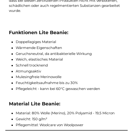
Wandern und Trekken auf Merinowolle setzt. Gleichzeitig ist da
Material geruchsneutral und kann bis zu 2 Wochen am Stück
getragen werden, wenn es täglich zum Lüften aufgehängt wird
Ein weiterer Aspekt der für das Produkt spricht, ist das
sogennante Öko-Tex-Zertifikat, welches ein unabhängiges Prüf
und Zertifizierungssystem für textile Roh-, Zwischen- und
Endprodukte aller Verarbeitungsstufen ist, es ist eine Garantie,
dass bei diesen zertifizierten Produkten nicht mit verbotenen,
schädlichen oder auch regelmentierten Substanzen gearbeite
wurde.
Funktionen Lite Beanie:
Doppellagiges Material
Wärmende Eigenschaften
Geruchsneutral, da antibakterielle Wirkung
Weich, elastisches Material
Schnell trocknend
Atmungsaktiv
Mulesingfreie Merinowolle