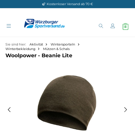
Kostenloser Versand ab 70 €
Zum Hauptinhalt springen
Sie sind hier:
Aktivität
Wintersporteln
Winterbekleidung
Mützen & Schals
Woolpower - Beanie Lite
Bildergalerie überspringen