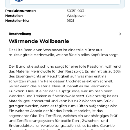
Kauf auf Rechnung
14 Tage Widerrufsrecht
authorized.by · Autorisierter Fachhändler
Zertifikat ansehen →
Produktnummer:
30351-003
Hersteller:
Woolpower
Hersteller-Nr.:
9621
Beschreibung
Wärmende Wollbeanie
Das Lite Beanie von Woolpower ist eine tolle Mütze aus
mulesingfreie Merinowolle, welche für ein tolles Kopfklima sorgt
Der Bund ist elastisch und sorgt für eine tolle Passform, währ
das Material Merinowolle für den Rest sorgt. Es nimmt bis zu 
des Eigengewichts an Feuchtigkeit auf, was man erstmal
schwitzen muss. Im Falle dessen trocknet es extrem schnell.
Selbst wenn das Material Nass ist, behält es die wärmende
Funktion. Dies ist einer der Hauptgründe, warum man beim