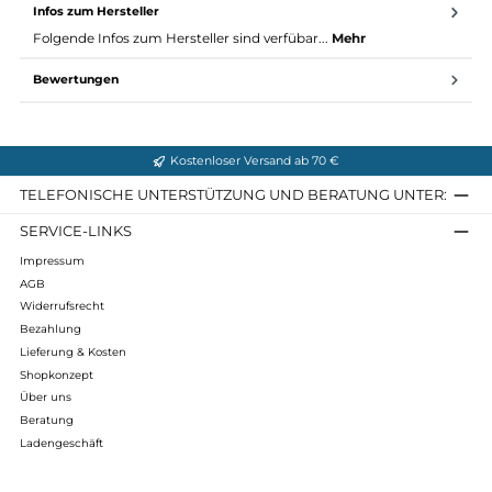
Feuchtigkeitsaufnahme bis zu 30%
Pflegeleicht - kann bei 60°C gewaschen werden
Material Lite Beanie:
Material: 80% Wolle (Merino), 20% Polyamid - 19,5 Micron
Gewicht: 150 g/m²
Pflegemittel: Woolcare von Woolpower
Infos zum Hersteller
Folgende Infos zum Hersteller sind verfübar...
Mehr
Bewertungen
Kostenloser Versand ab 70 €
TELEFONISCHE UNTERSTÜTZUNG UND BERATUNG UNTER
SERVICE-LINKS