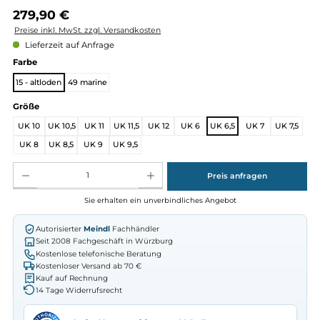
Regulärer Preis:
279,90 €
Preise inkl. MwSt. zzgl. Versandkosten
Lieferzeit auf Anfrage
auswählen
Farbe
15 - altloden
49 marine
auswählen
Größe
UK 10
UK 10,5
UK 11
UK 11,5
UK 12
UK 6
UK 6,5
UK 7
UK 
UK 8
UK 8,5
UK 9
UK 9,5
Produkt Anzahl: Gib den gewünschten Wert ein oder benutze die Schaltflächen um die Anz
Preis anfragen
Sie erhalten ein unverbindliches Angebot
Autorisierter
Meindl
Fachhändler
Seit 2008 Fachgeschäft in Würzburg
Kostenlose telefonische Beratung