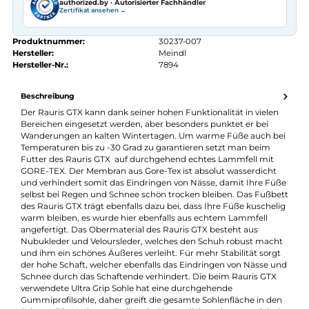
Kostenloser Versand ab 70 €
Kauf auf Rechnung
14 Tage Widerrufsrecht
authorized.by · Autorisierter Fachhändler
Zertifikat ansehen →
Produktnummer:
30237-007
Hersteller:
Meindl
Hersteller-Nr.:
7894
Beschreibung
Der Rauris GTX kann dank seiner hohen Funktionalität in viele
Bereichen eingesetzt werden, aber besonders punktet er bei
Wanderungen an kalten Wintertagen. Um warme Füße auch b
Temperaturen bis zu -30 Grad zu garantieren setzt man beim
Futter des Rauris GTX auf durchgehend echtes Lammfell mit
GORE-TEX. Der Membran aus Gore-Tex ist absolut wasserdicht
und verhindert somit das Eindringen von Nässe, damit Ihre Fü
selbst bei Regen und Schnee schön trocken bleiben. Das Fußb
des Rauris GTX trägt ebenfalls dazu bei, dass Ihre Füße kuschel