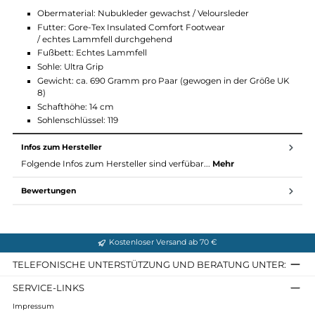
Gore Tex®: wasserdicht, atmungsaktiv
Isoliert ausgezeichnet gegen Kälte
Echtes Leder
Hoher Schaft
Futter aus echtem Lammfell
Temperaturbereich: -30°C
Material und Eigenschaften Rauris GTX
Obermaterial: Nubukleder gewachst / Veloursleder
Futter: Gore-Tex Insulated Comfort Footwear
/ echtes Lammfell durchgehend
Fußbett: Echtes Lammfell
Sohle: Ultra Grip
Gewicht: ca. 690 Gramm pro Paar (gewogen in der Größe 
8)
Schafthöhe: 14 cm
Sohlenschlüssel: 119
Infos zum Hersteller