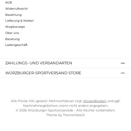
Folgende Infos zum Hersteller sind verfübar...
Mehr
Bewertungen
Kostenloser Versand ab 70 €
TELEFONISCHE UNTERSTÜTZUNG UND BERATUNG UNTER
SERVICE-LINKS
Impressum
AGB
Widerrufsrecht
Bezahlung
Lieferung & Kosten
Shopkonzept
Über uns
Beratung
Ladengeschäft