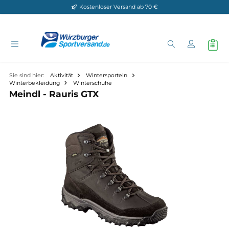
Kostenloser Versand ab 70 €
Zum Hauptinhalt springen
Sie sind hier:
Aktivität
Wintersporteln
Winterbekleidung
Winterschuhe
Meindl - Rauris GTX
Bildergalerie überspringen