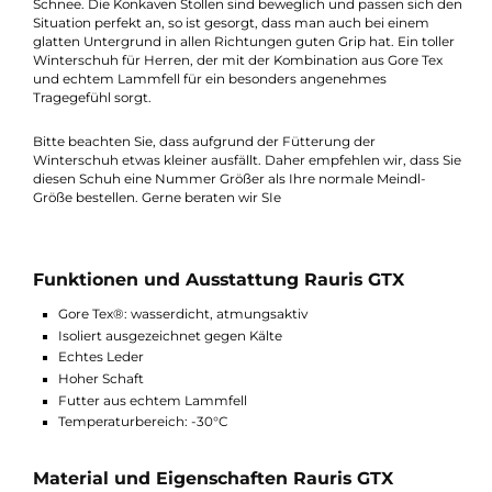
warm bleiben, es wurde hier ebenfalls aus echtem Lammfell
angefertigt. Das Obermaterial des Rauris GTX besteht aus
Nubukleder und Veloursleder, welches den Schuh robust mac
und ihm ein schönes Äußeres verleiht. Für mehr Stabilität sorg
der hohe Schaft, welcher ebenfalls das Eindringen von Nässe 
Schnee durch das Schaftende verhindert. Die beim Rauris GTX
verwendete Ultra Grip Sohle hat eine durchgehende
Gummiprofilsohle, daher greift die gesamte Sohlenfläche in de
Schnee. Die Konkaven Stollen sind beweglich und passen sich 
Situation perfekt an, so ist gesorgt, dass man auch bei einem
glatten Untergrund in allen Richtungen guten Grip hat. Ein toll
Winterschuh für Herren, der mit der Kombination aus Gore Tex
und echtem Lammfell für ein besonders angenehmes
Tragegefühl sorgt.
Bitte beachten Sie, dass aufgrund der Fütterung der
Winterschuh etwas kleiner ausfällt. Daher empfehlen wir, dass 
diesen Schuh eine Nummer Größer als Ihre normale Meindl-
Größe bestellen. Gerne beraten wir SIe
Funktionen und Ausstattung Rauris GTX