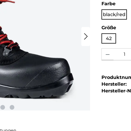
auswä
Farbe
black/red
ausw
Größe
42
Produkt Anzahl: 
Produktnu
Hersteller:
Hersteller-Nr