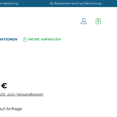
 und persönliche Beratung
Bequemer Kauf a
OG
INFORMATIONEN
MEINE ANFRAGEN
▾
▾
is:
 €
wSt. zzgl. Versandkosten
auf Anfrage