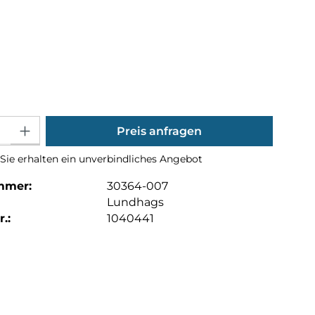
hlen
ählen
Gib den gewünschten Wert ein oder benutze die Schaltflächen um die Anza
Preis anfragen
Sie erhalten ein unverbindliches Angebot
mmer:
30364-007
Lundhags
.:
1040441