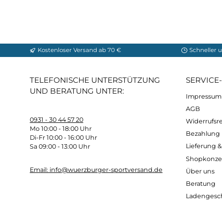
2.0 - 5.0.
Schaft:
Perwanger® Spalt Leder
Futter:
Cambrelle® Fell Liner
Sohle:
Rottefella BC
Maße:
Schafthöhe
: 20 cm
Schnürsenkellänge
:
150 cm
Gewicht
: ca. 800 Gramm (Gewogen in der Grö
Kostenloser Versand ab 70 €
Sch
TELEFONISCHE UNTERSTÜTZUNG
SER
UND BERATUNG UNTER:
Imp
AG