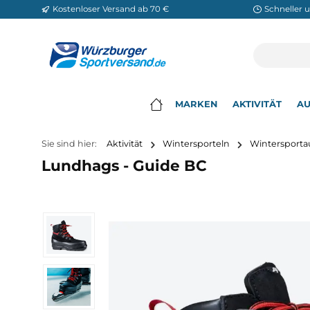
Kostenloser Versand ab 70 €
Sch
m Hauptinhalt springen
Zur Suche springen
Zur Hauptnavigation springen
MARKEN
AKTIVITÄ
▾
Sie sind hier:
Aktivität
Wintersporteln
Winter
Lundhags - Guide BC
Bildergalerie überspringen