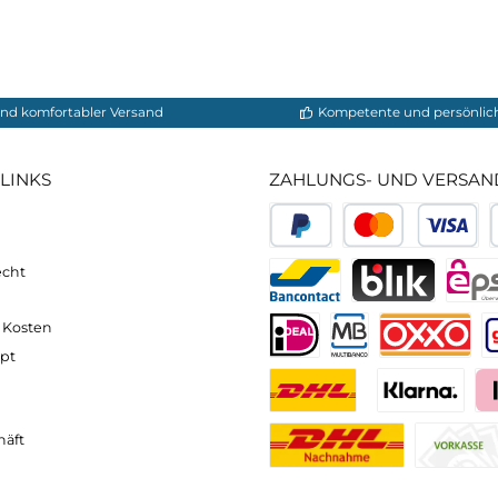
ße 42)
neller und komfortabler Versand
Kompetente
VICE-LINKS
ZAHLUNGS- U
ressum
B