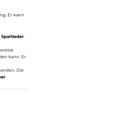
Nordic Skating. Er kann
Perwanger® Spaltleder
.
icht nur eine
und vergleichsweise
entfernt werden kann. Er
r getragen werden. Die
ockpack Liner
.