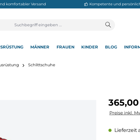
neller und komfortabler Versand
Kompetente
T
AUSRÜSTUNG
MÄNNER
FRAUEN
KINDER
BL
▾
▾
▾
▾
▾
sportausrüstung
Schlittschuhe
Regulärer Pre
365,00
Preise inkl. M
Lieferzeit 