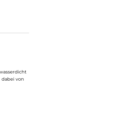
 welches mit
 dass zu 100% wasserdicht
Sie variieren dabei von