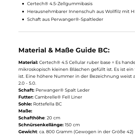
Funktionen Guide BC:
Touren- und Schlittschuhstiefel mit mitte
Rottefella BC-Sohle
Certech® 4.5-Zellgummibasis
Herausnehmbarer Innenschuh aus Wollfilz
Schaft aus Perwanger®-Spaltleder
Material & Maße Guide BC:
Material:
Certech® 4.5 Cellular ruber base = E
mikroskopisch kleinen Bläschen gefüllt ist. Es 
ist. Eine höhere Nummer in der Bezeichnung we