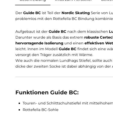
Beschreibung
Infos zum Hersteller
Der
Guide BC
ist Teil der
Nordic Skating
Serie 
problemlos mit den Rottefella BC Bindung ko
Aufgebaut ist der
Guide BC
nach dem klassis
Darunter wurde als Basis das extrem
robuste C
hervorragende Isolierung
und einen
effektiv
leicht. Innen im Modell
Guide BC
findet sich 
versorgt den Träger zusätzlich mit Wärme.
Wie auch die normalen Lundhags Stiefel, sollt
dicke der zweiten Socke ist dabei abhängig vo