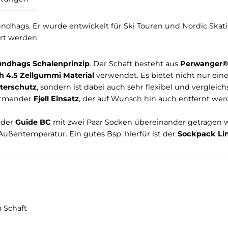
Bewertungen
von Lundhags. Er wurde entwickelt für Ski Touren und 
mbiniert werden.
chen
Lundhags Schalenprinzip
. Der Schaft besteht aus
ertech 4.5 Zellgummi Material
verwendet. Es bietet n
en Wetterschutz
, sondern ist dabei auch sehr flexibel 
eine wärmender
Fjell Einsatz
, der auf Wunsch hin auch 
e auch der
Guide BC
mit zwei Paar Socken übereinande
n der Außentemperatur. Ein gutes Bsp. hierfür ist der
S