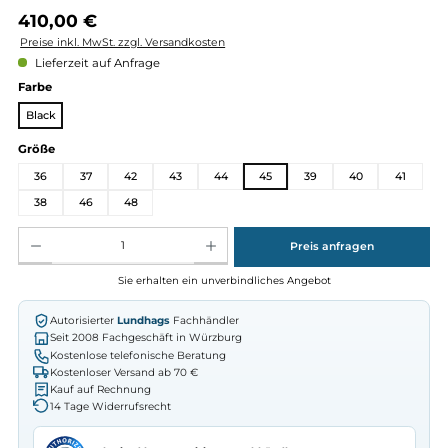
Regulärer Preis:
410,00 €
Preise inkl. MwSt. zzgl. Versandkosten
Lieferzeit auf Anfrage
auswählen
Farbe
Black
auswählen
Größe
36
37
42
43
44
45
39
40
4
38
46
48
Produkt Anzahl: Gib den gewünschten Wert ein oder benutze die Schaltflächen um die Anz
Preis anfragen
Sie erhalten ein unverbindliches Angebot
Autorisierter
Lundhags
Fachhändler
Seit 2008 Fachgeschäft in Würzburg
Kostenlose telefonische Beratung