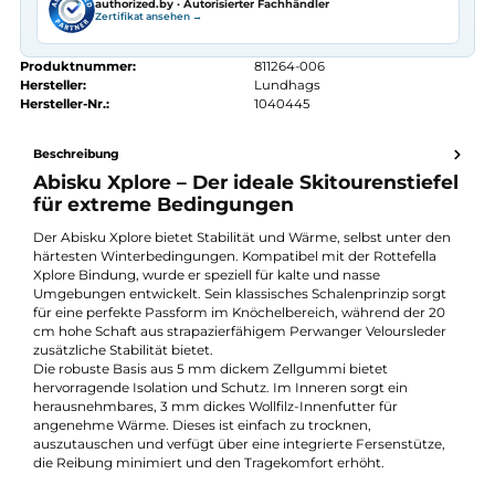
Kostenloser Versand ab 70 €
Kauf auf Rechnung
14 Tage Widerrufsrecht
authorized.by · Autorisierter Fachhändler
Zertifikat ansehen →
Produktnummer:
811264-006
Hersteller:
Lundhags
Hersteller-Nr.:
1040445
Beschreibung
Abisku Xplore – Der ideale Skitourenstief
für extreme Bedingungen
Der Abisku Xplore bietet Stabilität und Wärme, selbst unter de
härtesten Winterbedingungen. Kompatibel mit der Rottefella
Xplore Bindung, wurde er speziell für kalte und nasse
Umgebungen entwickelt. Sein klassisches Schalenprinzip sorg
für eine perfekte Passform im Knöchelbereich, während der 20
cm hohe Schaft aus strapazierfähigem Perwanger Velourslede