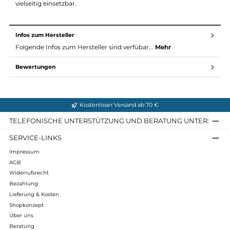
Hauptmaterial: Certech 4,5 Zellgummibasis, Perwanger
Veloursleder, Rottefella Xplore Sohle, herausnehmbares 3
Wollfilz-Innenfutter mit integrierter Fersenstütze (HFC).
Passform: Regulär
Schafthöhe: Mittel
Schnürsenkellänge: 150 cm
Leisten: 2211 Xplore 3
Ein verlässlicher Skitourenstiefel, der speziell für extreme
Wintertouren entwickelt wurde – robust, komfortabel und
vielseitig einsetzbar.
Infos zum Hersteller
Folgende Infos zum Hersteller sind verfübar...
Mehr
Bewertungen
Kostenloser Versand ab 70 €