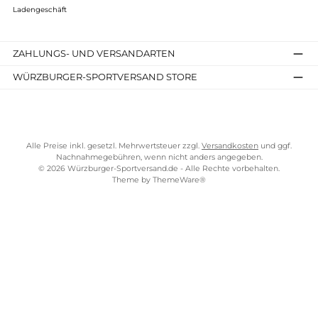
TELEFONISCHE UNTERSTÜTZUNG UND BERATUNG UNTER
SERVICE-LINKS
Impressum
AGB
Widerrufsrecht
Bezahlung
Lieferung & Kosten
Shopkonzept
Über uns
Beratung
Ladengeschäft
ZAHLUNGS- UND VERSANDARTEN
WÜRZBURGER-SPORTVERSAND STORE