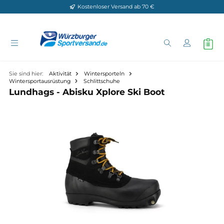
Kostenloser Versand ab 70 €
Zum Hauptinhalt springen
Sie sind hier:
Aktivität
Wintersporteln
Wintersportausrüstung
Schlittschuhe
Lundhags - Abisku Xplore Ski Boot
Bildergalerie überspringen