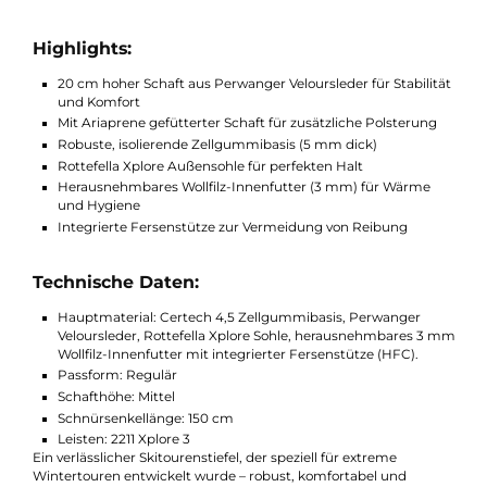
zusätzliche Stabilität bietet.
Die robuste Basis aus 5 mm dickem Zellgummi bietet
hervorragende Isolation und Schutz. Im Inneren sorgt ein
herausnehmbares, 3 mm dickes Wollfilz-Innenfutter für
angenehme Wärme. Dieses ist einfach zu trocknen,
auszutauschen und verfügt über eine integrierte Fersenstütze,
die Reibung minimiert und den Tragekomfort erhöht.
Highlights:
20 cm hoher Schaft aus Perwanger Veloursleder für Stabilit
und Komfort
Mit Ariaprene gefütterter Schaft für zusätzliche Polsterung
Robuste, isolierende Zellgummibasis (5 mm dick)
Rottefella Xplore Außensohle für perfekten Halt
Herausnehmbares Wollfilz-Innenfutter (3 mm) für Wärme
und Hygiene
Integrierte Fersenstütze zur Vermeidung von Reibung
Technische Daten: