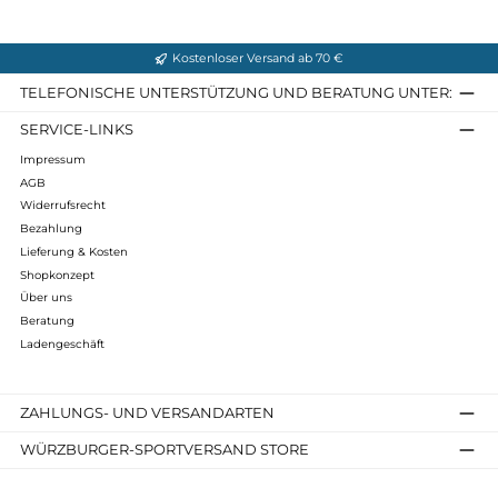
Obermaterial: Veloursleder, Cordura
Sohle: Hanwag Icegrip Original
Futter: G-Loft, Gore-Tex
Infos zum Hersteller
Folgende Infos zum Hersteller sind verfübar...
Mehr
Bewertungen
Kostenloser Versand ab 70 €
TELEFONISCHE UNTERSTÜTZUNG UND BERATUNG UNTER
SERVICE-LINKS
Impressum
AGB
Widerrufsrecht
Bezahlung