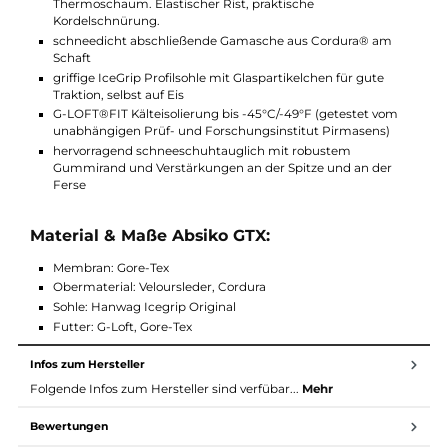
Funktionen Abisko GTX:
herausnehmbarer Thermo-Innenschuh aus luftigem
Abstandsgewirke mit wärmereflektierender, isolierender
Aluminiumschicht, Filz, Fleece und anpassbarem
Thermoschaum. Elastischer Rist, praktische
Kordelschnürung.
schneedicht abschließende Gamasche aus Cordura® am
Schaft
griffige IceGrip Profilsohle mit Glaspartikelchen für gute
Traktion, selbst auf Eis
G-LOFT®FIT Kälteisolierung bis -45°C/-49°F (getestet vom
unabhängigen Prüf- und Forschungsinstitut Pirmasens)
hervorragend schneeschuhtauglich mit robustem
Gummirand und Verstärkungen an der Spitze und an der
Ferse
Material & Maße Absiko GTX:
Membran: Gore-Tex