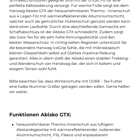
Beschreibung
Der Abisko GTX ist ein technisch hochwertiger Winterstiefel vo
Hanwag. Er ist perfekt für herbes Wintertrekking und mehrtäg
Schneeschuhtouren geeignet und mit der G-Loft Fit für eine
perfekte Kälteisolierung versorgt. Für warme Füße sorgt bei d
Hanwag Abisko GTX der herausnehmbaren Thermo - Innensc
aus 4 Lagen Filz mit wärmereflektierender Alluminiumschicht,
welcher auch als gemütlicher Hüttenschuh genutzt werden k
dank einer Laufsohle. Durch eine abschließende Gamasche a
Schaftabschluss ist der Abisko GTX schneedicht. Zudem sorgt
das Gore-Tex für die sehr hohe Atmungsaktivität und den
besten Wasserschutz. In richtig kalten Regionen unterstützt Si
die besondere Hanwag IceGrip Sohle, die mit mikroskopisch
kleinen Glaspartikeln selbst auf Glatteis maximal Reibung
garantiert. Alles in allem stellt der Abisko einen stabilen Trekki
und Wanderschuh von Handwag dar, der sich in kaltem und
eisigem Terrain wohl fühlt.
Bitte beachten Sie, dass Winterschuhe mit GORE - Tex Futter
eine halbe Nummer Größer getragen werden sollen. Gerne hel
wir weiter.