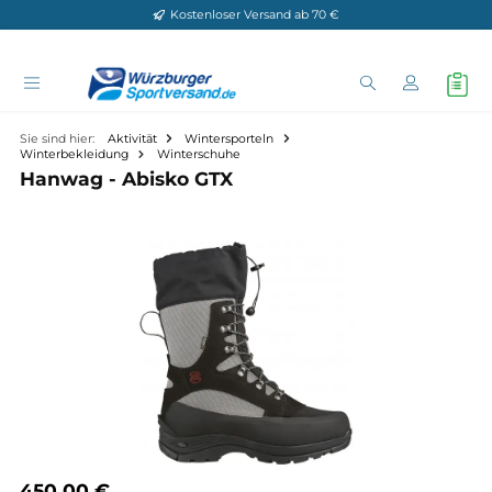
Kostenloser Versand ab 70 €
Zum Hauptinhalt springen
Sie sind hier:
Aktivität
Wintersporteln
Winterbekleidung
Winterschuhe
Hanwag - Abisko GTX
Bildergalerie überspringen