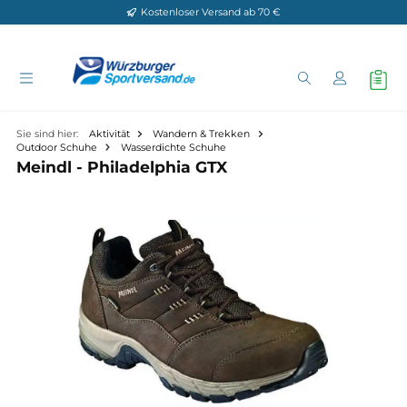
Kostenloser Versand ab 70 €
Zum Hauptinhalt springen
Sie sind hier:
Aktivität
Wandern & Trekken
Outdoor Schuhe
Wasserdichte Schuhe
Meindl - Philadelphia GTX
Bildergalerie überspringen