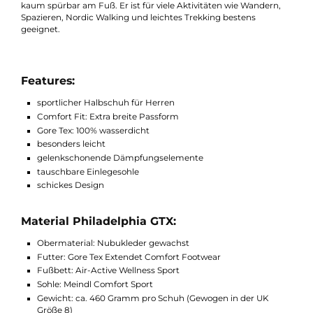
bietet auch mit dem extra breiten Comfort Fit-Leisten ein äuße
angenehmes Tragegefühl. Mehr Platz im Zehenbereich: Das is
besonders angenehm, wenn Sie täglich mehrere Stunden ste
müssen oder Abends zum Spazieren raus gehen. Der Meindl
Philadelphia GTX besteht aus gewachstem Nubukleder, was i
die schöne Optik verleiht. Ein wasserdichtes Gore-Tex Futter
verhindert, dass Wasser zu Ihrem Fuß eindringt und hält ihn st
trocken. Der leichte Sportschuh wiegt 460g pro Schuh und sitz
kaum spürbar am Fuß. Er ist für viele Aktivitäten wie Wandern,
Spazieren, Nordic Walking und leichtes Trekking bestens
geeignet.
Features:
sportlicher Halbschuh für Herren
Comfort Fit: Extra breite Passform
Gore Tex: 100% wasserdicht
besonders leicht
gelenkschonende Dämpfungselemente
tauschbare Einlegesohle
schickes Design