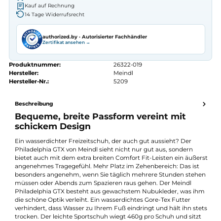
Autorisierter
Meindl
Fachhändler
Seit 2008 Fachgeschäft in Würzburg
Kostenlose telefonische Beratung
Kostenloser Versand ab 70 €
Kauf auf Rechnung
14 Tage Widerrufsrecht
authorized.by · Autorisierter Fachhändler
Zertifikat ansehen →
Produktnummer:
26322-019
Hersteller:
Meindl
Hersteller-Nr.:
5209
Beschreibung
Bequeme, breite Passform vereint mit
schickem Design
Ein wasserdichter Freizeitschuh, der auch gut aussieht? Der
Philadelphia GTX von Meindl sieht nicht nur gut aus, sondern