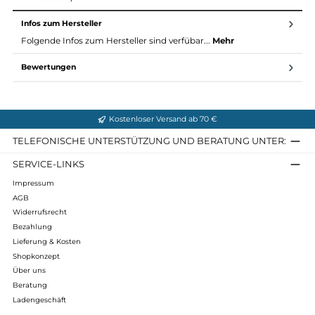
Material Philadelphia GTX:
Obermaterial: Nubukleder gewachst
Futter: Gore Tex Extendet Comfort Footwear
Fußbett: Air-Active Wellness Sport
Sohle: Meindl Comfort Sport
Gewicht: ca. 460 Gramm pro Schuh (Gewogen in der UK
Größe 8)
Infos zum Hersteller
Folgende Infos zum Hersteller sind verfübar...
Mehr
Bewertungen
Kostenloser Versand ab 70 €
TELEFONISCHE UNTERSTÜTZUNG UND BERATUNG UNTER