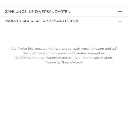
SERVICE-LINKS
Impressum
AGB
Widerrufsrecht
Bezahlung
Lieferung & Kosten
Shopkonzept
Über uns
Beratung
Ladengeschäft
ZAHLUNGS- UND VERSANDARTEN
WÜRZBURGER-SPORTVERSAND STORE
Alle Preise inkl. gesetzl. Mehrwertsteuer zzgl.
Versandkosten
und gg