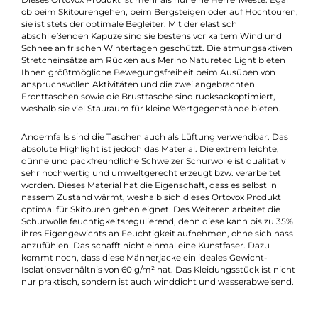
Beschreibung
Eine praktische Weste für kalte Tage
Dieses Ortovox Produkt ist mehr als nur eine Herrenweste. Ega
ob beim Skitourengehen, beim Bergsteigen oder auf Hochtour
sie ist stets der optimale Begleiter. Mit der elastisch
abschließenden Kapuze sind sie bestens vor kaltem Wind und
Schnee an frischen Wintertagen geschützt. Die atmungsaktiv
Stretcheinsätze am Rücken aus Merino Naturetec Light bieten
Ihnen größtmögliche Bewegungsfreiheit beim Ausüben von
anspruchsvollen Aktivitäten und die zwei angebrachten
Fronttaschen sowie die Brusttasche sind rucksackoptimiert,
weshalb sie viel Stauraum für kleine Wertgegenstände bieten.
Andernfalls sind die Taschen auch als Lüftung verwendbar. Da
absolute Highlight ist jedoch das Material. Die extrem leichte,
dünne und packfreundliche Schweizer Schurwolle ist qualitativ
sehr hochwertig und umweltgerecht erzeugt bzw. verarbeitet
worden. Dieses Material hat die Eigenschaft, dass es selbst in
nassem Zustand wärmt, weshalb sich dieses Ortovox Produkt
optimal für Skitouren gehen eignet. Des Weiteren arbeitet die
Schurwolle feuchtigkeitsregulierend, denn diese kann bis zu 3