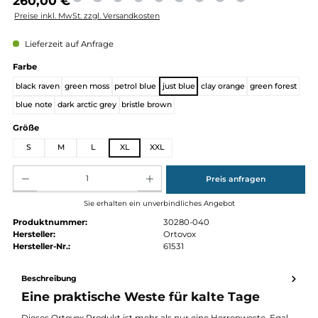
Regulärer Preis:
260,00 €
Preise inkl. MwSt. zzgl. Versandkosten
Lieferzeit auf Anfrage
auswählen
Farbe
black raven
green moss
petrol blue
just blue
clay orange
green for
blue note
dark arctic grey
bristle brown
auswählen
Größe
S
M
L
XL
XXL
Produkt Anzahl: Gib den gewünschten Wert ein oder benutze die Schaltflächen um die Anz
Preis anfragen
Sie erhalten ein unverbindliches Angebot
Produktnummer:
30280-040
Hersteller:
Ortovox
Hersteller-Nr.:
61531