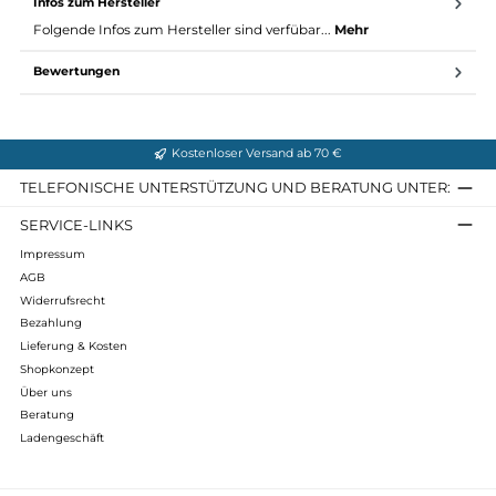
Optimales Packmaß
Material / Maße Piz Boe Vest M:
Außenmaterial: Pertex Quantum = 100% Polyamide
Wattierung: 88% Schurwolle (Swisswool) + 12% Polylactid
Futter: 100% Polyamid
Einsätze: 75% Polyamid, 18% Merinowolle, 7% Elasthan
Infos zum Hersteller
Folgende Infos zum Hersteller sind verfübar...
Mehr
Bewertungen
Kostenloser Versand ab 70 €
TELEFONISCHE UNTERSTÜTZUNG UND BERATUNG UNTER
SERVICE-LINKS