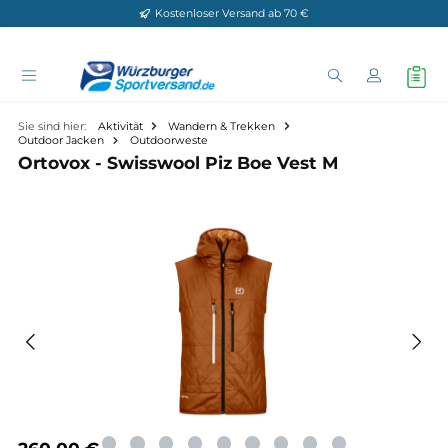
Kostenloser Versand ab 70 €
Zum Hauptinhalt springen
Sie sind hier:
Aktivität
Wandern & Trekken
Outdoor Jacken
Outdoorweste
Ortovox - Swisswool Piz Boe Vest M
Bildergalerie überspringen