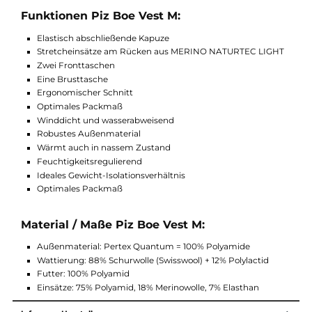
ihres Eigengewichts an Feuchtigkeit aufnehmen, ohne sich na
anzufühlen. Das schafft nicht einmal eine Kunstfaser. Dazu
kommt noch, dass diese Männerjacke ein ideales Gewicht-
Isolationsverhältnis von 60 g/m² hat. Das Kleidungsstück ist ni
nur praktisch, sondern ist auch winddicht und wasserabweisen
Funktionen Piz Boe Vest M:
Elastisch abschließende Kapuze
Stretcheinsätze am Rücken aus MERINO NATURTEC LIGH
Zwei Fronttaschen
Eine Brusttasche
Ergonomischer Schnitt
Optimales Packmaß
Winddicht und wasserabweisend
Robustes Außenmaterial
Wärmt auch in nassem Zustand
Feuchtigkeitsregulierend
Ideales Gewicht-Isolationsverhältnis