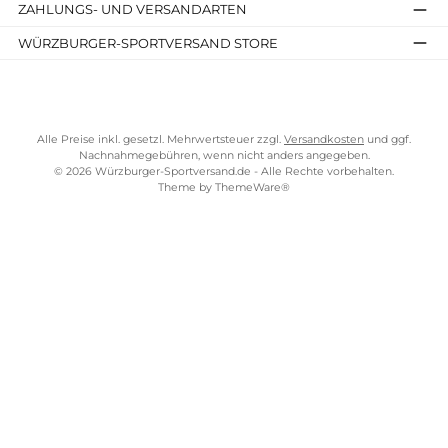
Impressum
AGB
Widerrufsrecht
Bezahlung
Lieferung & Kosten
Shopkonzept
Über uns
Beratung
Ladengeschäft
ZAHLUNGS- UND VERSANDARTEN
WÜRZBURGER-SPORTVERSAND STORE
Alle Preise inkl. gesetzl. Mehrwertsteuer zzgl.
Versandkosten
und gg
Nachnahmegebühren, wenn nicht anders angegeben.
© 2026 Würzburger-Sportversand.de - Alle Rechte vorbehalten.