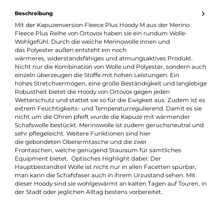
Produktnummer:
31833-023
Hersteller:
Ortovox
Hersteller-Nr.:
86967
GTIN:
4251877716365
Beschreibung
Mit der Kapuzenversion Fleece Plus Hoody M aus der Merino
Fleece Plus Reihe von Ortovox haben sie ein rundum Wolle-
Wohlgefühl. Durch die weiche Merinowolle innen und
das Polyester außen entsteht ein noch
wärmeres, widerstandsfähiges und atmungsaktives Produkt.
Nicht nur die Kombination von Wolle und Polyester, sondern a
einzeln überzeugen die Stoffe mit hohen Leistungen. Ein
hohes Stretchvermögen, eine große Beständigkeit und langleb
Robustheit bietet die Hoody von Ortovox gegen jeden
Wetterschutz und stattet sie so für die Ewigkeit aus. Zudem ist
extrem Feuchtigkeits- und Temperaturregulierend. Damit es s
nicht um die Ohren pfeift wurde die Kapuze mit wärmender
Schafswolle bestückt. Merinowolle ist zudem geruchsneutral u
sehr pflegeleicht. Weitere Funktionen sind hier
die gebondeten Oberarmtasche und die zwei
Frontaschen, welche genügend Stauraum für sämtliches