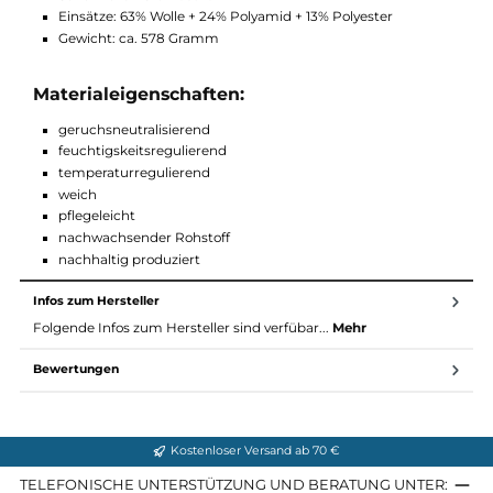
temperaturregulierend
weich, pflegeleicht und schnell trocknend
es werden nachwachsender Rohstoffe verwendet
Regular Fit
Material Fleece Plus Hoody M von Ortovox:
Hauptmaterial: 50% recyceltes Polyester + 41% Merino-
Schurwolle + 9% Elasthan
Einsätze: 63% Wolle + 24% Polyamid + 13% Polyester
Gewicht: ca. 578 Gramm
Materialeigenschaften:
geruchsneutralisierend
feuchtigskeitsregulierend
temperaturregulierend
weich
pflegeleicht
nachwachsender Rohstoff