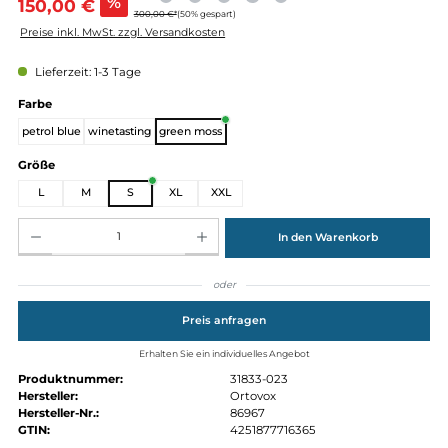
Verkaufspreis:
%
150,00 €
300,00 €*
(50% gespart)
Preise inkl. MwSt. zzgl. Versandkosten
Lieferzeit: 1-3 Tage
auswählen
Farbe
petrol blue
winetasting
green moss
auswählen
Größe
L
M
S
XL
XXL
Produkt Anzahl: Gib den gewünschten Wert ein oder benutze die Schaltflächen um die Anz
In den Warenkorb
oder
Preis anfragen
Erhalten Sie ein individuelles Angebot