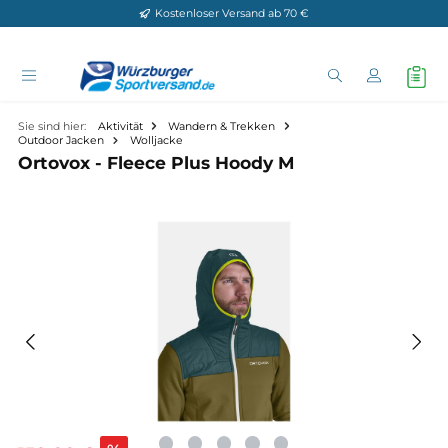
Kostenloser Versand ab 70 €
Zum Hauptinhalt springen
Sie sind hier:
Aktivität
Wandern & Trekken
Outdoor Jacken
Wolljacke
Ortovox - Fleece Plus Hoody M
Bildergalerie überspringen