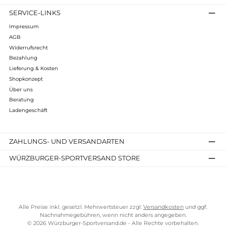
nachhaltig produziert
Infos zum Hersteller
Folgende Infos zum Hersteller sind verfübar...
Mehr
Bewertungen
Kostenloser Versand ab 70 €
TELEFONISCHE UNTERSTÜTZUNG UND BERATUNG UNTER
SERVICE-LINKS
Impressum
AGB
Widerrufsrecht
Bezahlung
Lieferung & Kosten
Shopkonzept
Über uns