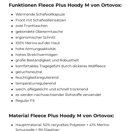
Equipment bietet. Optisches Highlight dabei: Der
Hauptbestandteil Wolle ist nicht nur in allen Facetten spürbar,
man kann die Schafsfaser auch in ihrem Urzustand sehen. Mit
dieser Hoody sind sie wohlgewärmt an kalten Tagen auf Touren,
der Stadt oder jeglichen Alltag bestens vorbereitet.
Funktionen Fleece Plus Hoody M von Ortovo
Wärmende Schafwollkapuze
Front mit Schafwolleinsätzen
zwei Fronttaschen
gebondete Oberarmtasche
ergonomischer Schnitt
100% Merino auf der Haut
hohe Atmungsaktivität
hohes Stretchvermögen
große Beständigkeit und Robustheit
komfortables Tragegefühl durch dickeres Wollfleece
geruchsneutral
feuchtigkeitsregulierend