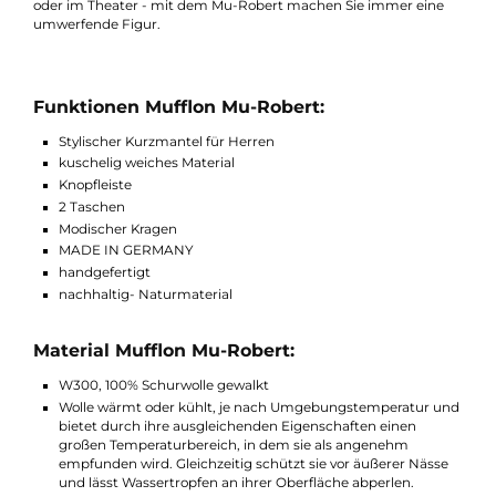
Die Wolle ist
sehr wärmend und sehr weich
. Sie schützt Sie vor
Wind und Regen. Ein weiterer Vorteil der Wolle im Vergleich zu
anderen Materialien ist das Sie Atmungsaktiv ist. Außerdem
besitzt der Mantel
2 Taschen
in denen Sie entweder Ihre Händ
wärmen oder etwas verstauen können.
Egal ob auf dem Weg zur Arbeit, einem Sonntagsspaziergang
oder im Theater - mit dem Mu-Robert machen Sie immer eine
umwerfende Figur.
Funktionen Mufflon Mu-Robert:
Stylischer Kurzmantel für Herren
kuschelig weiches Material
Knopfleiste
2 Taschen
Modischer Kragen
MADE IN GERMANY
handgefertigt
nachhaltig- Naturmaterial