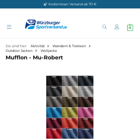
Kostenloser Versand ab 70 €
Zum Hauptinhalt springen
Sie sind hier:
Aktivität
Wandern & Trekken
Outdoor Jacken
Wolljacke
Mufflon - Mu-Robert
Bildergalerie überspringen