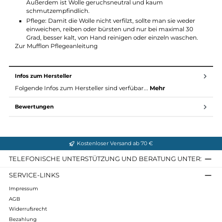
Material Mufflon Mu-Robert:
W300, 100% Schurwolle gewalkt
Wolle wärmt oder kühlt, je nach Umgebungstemperatur u
bietet durch ihre ausgleichenden Eigenschaften einen
großen Temperaturbereich, in dem sie als angenehm
empfunden wird. Gleichzeitig schützt sie vor äußerer Näss
und lässt Wassertropfen an ihrer Oberfläche abperlen.
Außerdem ist Wolle geruchsneutral und kaum
schmutzempfindlich.
Pflege: Damit die Wolle nicht verfilzt, sollte man sie weder
einweichen, reiben oder bürsten und nur bei maximal 30
Grad, besser kalt, von Hand reinigen oder einzeln waschen.
Zur Mufflon Pflegeanleitung
Infos zum Hersteller
Folgende Infos zum Hersteller sind verfübar...
Mehr
Bewertungen