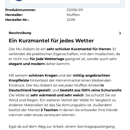
Kauf auf Rechnung
14 Tage Widerrufsrecht
authorized.by · Autorisierter Fachhändler
Zertifikat ansehen →
Produktnummer:
32056-011
Hersteller:
Mufflon
Hersteller-Nr.:
32191
Beschreibung
Ein Kurzmantel für jedes Wetter
Der Mu-Robert ist ein
sehr schicker Kurzmantel für Herren
. Er
verbindet die praktischen Eigenschaften, mit den modischen, 
er nicht nur
für jede Wetterlage
geeignet ist, sonder auch sehr
elegant und modern
daher kommt.
Mit seinem
schönen Kragen
und der
mittig-angebrachten
Knopfleiste
hinterlässt der Herrenmantel einen bleibenden
Eindruck. Der Mu-Robert ist wie jeder Mufflon Artikel
in
Deutschland hergestell
t und
besteht aus 100% reine Schurwo