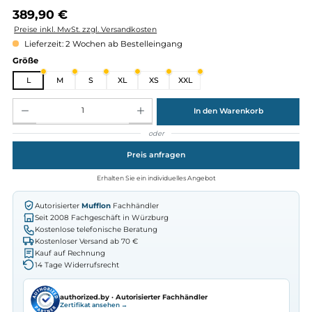
Regulärer Preis:
389,90 €
Preise inkl. MwSt. zzgl. Versandkosten
Lieferzeit: 2 Wochen ab Bestelleingang
auswählen
Größe
L
M
S
XL
XS
XXL
Produkt Anzahl: Gib den gewünschten Wert ein oder benutze die Schaltflächen um die Anz
In den Warenkorb
oder
Preis anfragen
Erhalten Sie ein individuelles Angebot
Autorisierter
Mufflon
Fachhändler
Seit 2008 Fachgeschäft in Würzburg
Kostenlose telefonische Beratung
Kostenloser Versand ab 70 €