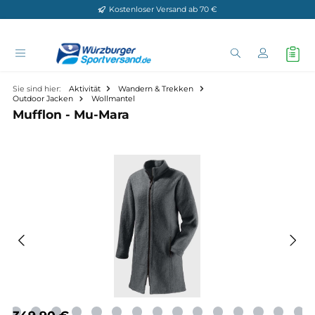
Kostenloser Versand ab 70 €
Zum Hauptinhalt springen
Sie sind hier:
Aktivität
Wandern & Trekken
Outdoor Jacken
Wollmantel
Mufflon - Mu-Mara
Bildergalerie überspringen