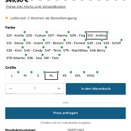
Regulärer Preis:
349,90 €
Preise inkl. MwSt. zzgl. Versandkosten
Lieferzeit: 2 Wochen ab Bestelleingang
auswählen
Farbe
S01 - Kohle
S05 - Vulkan
S07 - Marine
S09 - Fog
S10 - Anthra
S12 - Stone
S15 - Granit
S17 - Brown
S19 - Forrest
S29 - Lila
S33 - Schi
S35 - Kiwi
S45 - Candy
S47 - Terra
S75 - Nachtblau
S46 Berry
S70 Atlantic
S36 - Sea
S81 - Fels
auswählen
Größe
L
M
S
XL
XS
XXL
XXXL
Produkt Anzahl: Gib den gewünschten Wert ein oder benutze die Schaltflächen um die Anz
In den Warenkorb
oder