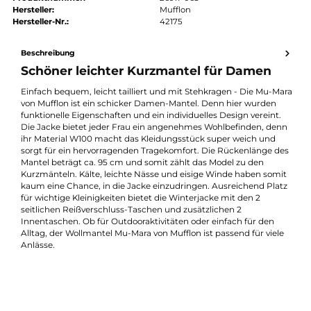
Preis anfragen
Erhalten Sie ein individuelles Angebot
Produktnummer:
26917-063
Hersteller:
Mufflon
Hersteller-Nr.:
42175
Beschreibung
Schöner leichter Kurzmantel für Damen
Einfach bequem, leicht tailliert und mit Stehkragen - Die Mu-M
von Mufflon ist ein schicker Damen-Mantel. Denn hier wurden
funktionelle Eigenschaften und ein individuelles Design vereint
Die Jacke bietet jeder Frau ein angenehmes Wohlbefinden, de
ihr Material W100 macht das Kleidungsstück super weich und
sorgt für ein hervorragenden Tragekomfort. Die Rückenlänge 
Mantel beträgt ca. 95 cm und somit zählt das Model zu den
Kurzmänteln. Kälte, leichte Nässe und eisige Winde haben som
kaum eine Chance, in die Jacke einzudringen. Ausreichend Pla
für wichtige Kleinigkeiten bietet die Winterjacke mit den 2
seitlichen Reißverschluss-Taschen und zusätzlichen 2