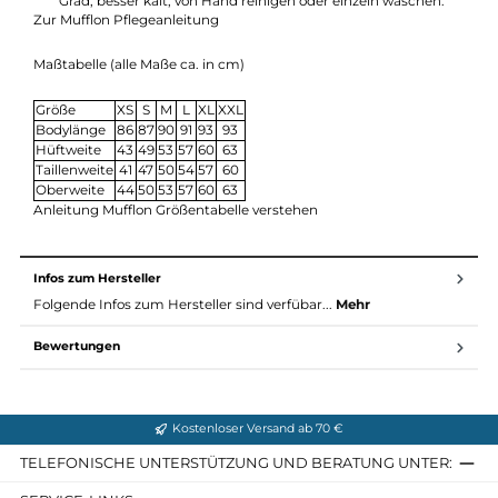
W100, 100% reine Wolle (Merino) gewalkt
Wolle wärmt oder kühlt, je nach Umgebungstemperatur u
bietet durch ihre ausgleichenden Eigenschaften einen
großen Temperaturbereich, in dem sie als angenehm
empfunden wird. Gleichzeitig schützt sie vor äußerer Näss
und lässt Wassertropfen an ihrer Oberfläche abperlen. Auc
ist Wolle geruchsneutral und kaum schmutzempfindlich.
Pflege: Damit die Wolle nicht verfilzt, sollte man sie weder
einweichen, reiben oder bürsten und nur bei maximal 30
Grad, besser kalt, von Hand reinigen oder einzeln waschen.
Zur Mufflon Pflegeanleitung
Maßtabelle (alle Maße ca. in cm)
Größe
XS
S
M
L
XL
XXL
Bodylänge
86
87
90
91
93
93
Hüftweite
43
49
53
57
60
63
Taillenweite
41
47
50
54
57
60
Oberweite
44
50
53
57
60
63
Anleitung Mufflon Größentabelle verstehen