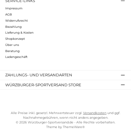
Infos zum Hersteller
Folgende Infos zum Hersteller sind verfübar...
Mehr
Bewertungen
Kostenloser Versand ab 70 €
TELEFONISCHE UNTERSTÜTZUNG UND BERATUNG UNTER
SERVICE-LINKS
Impressum
AGB
Widerrufsrecht
Bezahlung
Lieferung & Kosten
Shopkonzept
Über uns
Beratung