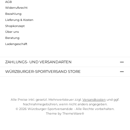
Infos zum Hersteller
Folgende Infos zum Hersteller sind verfübar...
Mehr
Bewertungen
Kostenloser Versand ab 70 €
TELEFONISCHE UNTERSTÜTZUNG UND BERATUNG UNTER
SERVICE-LINKS
Impressum
AGB
Widerrufsrecht
Bezahlung
Lieferung & Kosten
Shopkonzept
Über uns
Beratung