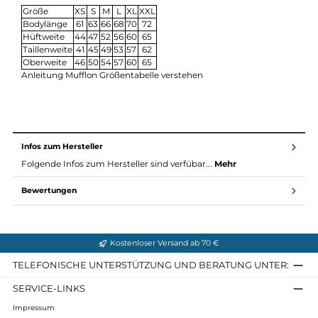
Wolle wärmt oder kühlt, je nach Umgebungstemperatur u
bietet durch ihre ausgleichenden Eigenschaften einen
großen Temperaturbereich, in dem sie als angenehm
empfunden wird. Gleichzeitig schützt sie vor äußerer Näss
und lässt Wassertropfen an ihrer Oberfläche abperlen. Auc
ist Wolle geruchsneutral und kaum schmutzempfindlich.
Pflege: Damit die Wolle nicht verfilzt, sollte man sie weder
einweichen, reiben oder bürsten und nur bei maximal 30
Grad, besser kalt, von Hand reinigen oder einzeln waschen.
Zur Mufflon Pflegeanleitung
Maßtabelle (alle Maße ca. in cm):
Größe
XS
S
M
L
XL
XXL
Bodylänge
61
63
66
68
70
72
Hüftweite
44
47
52
56
60
65
Taillenweite
41
45
49
53
57
62
Oberweite
46
50
54
57
60
65
Anleitung Mufflon Größentabelle verstehen