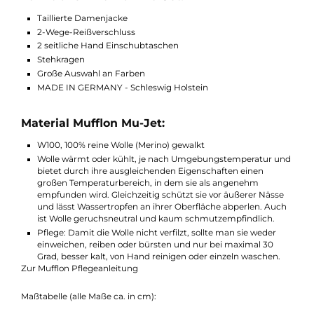
Es ist möglich beim Modell Mu-Jet die seitlichen Wolleinsätze i
einer anderen W100 Farbe produzieren zu lassen. Sollte das
gewünscht sein kontaktieren Sie uns gerne via Telefon, Email
oder hinterlegen diesen Farbwunsch im Anfragenprozess als
Notiz.
Funktionen Mufflon Mu-Jet:
Taillierte Damenjacke
2-Wege-Reißverschluss
2 seitliche Hand Einschubtaschen
Stehkragen
Große Auswahl an Farben
MADE IN GERMANY - Schleswig Holstein
Material Mufflon Mu-Jet:
W100, 100% reine Wolle (Merino) gewalkt