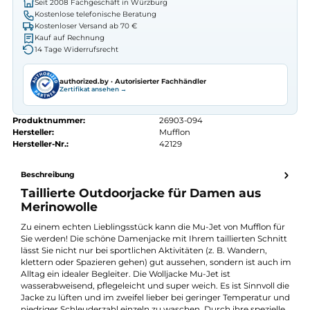
Preis anfragen
Erhalten Sie ein individuelles Angebot
Autorisierter
Mufflon
Fachhändler
Seit 2008 Fachgeschäft in Würzburg
Kostenlose telefonische Beratung
Kostenloser Versand ab 70 €
Kauf auf Rechnung
14 Tage Widerrufsrecht
authorized.by · Autorisierter Fachhändler
Zertifikat ansehen →
Produktnummer:
26903-094
Hersteller:
Mufflon
Hersteller-Nr.:
42129
Beschreibung
Taillierte Outdoorjacke für Damen aus
Merinowolle