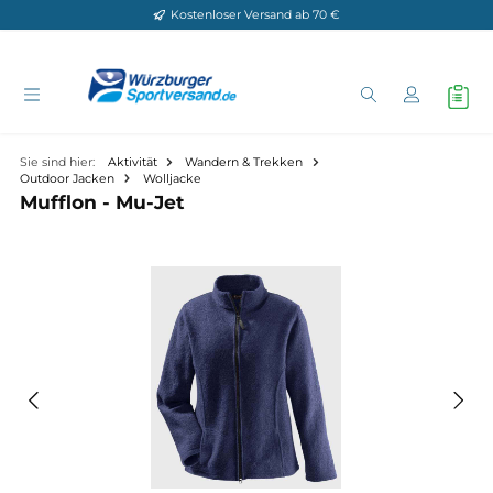
Kostenloser Versand ab 70 €
Zum Hauptinhalt springen
Sie sind hier:
Aktivität
Wandern & Trekken
Outdoor Jacken
Wolljacke
Mufflon - Mu-Jet
Bildergalerie überspringen