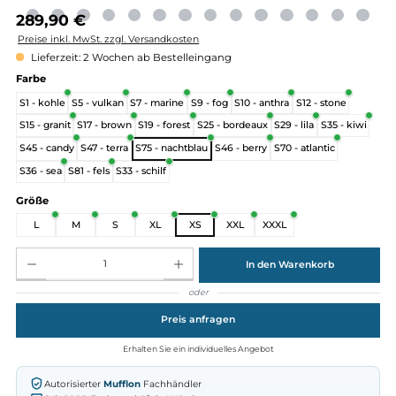
Regulärer Preis:
289,90 €
Preise inkl. MwSt. zzgl. Versandkosten
Lieferzeit: 2 Wochen ab Bestelleingang
auswählen
Farbe
S1 - kohle
S5 - vulkan
S7 - marine
S9 - fog
S10 - anthra
S12 - stone
S15 - granit
S17 - brown
S19 - forest
S25 - bordeaux
S29 - lila
S35 - k
S45 - candy
S47 - terra
S75 - nachtblau
S46 - berry
S70 - atlantic
S36 - sea
S81 - fels
S33 - schilf
auswählen
Größe
L
M
S
XL
XS
XXL
XXXL
Produkt Anzahl: Gib den gewünschten Wert ein oder benutze die Schaltflächen um die Anz
In den Warenkorb
oder