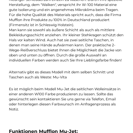
Zu einem echten Lieblingsstück kann die Mu-Jet von Mufflon f
Sie werden! Die schöne Damenjacke mit Ihrem taillierten Schni
lässt Sie nicht nur bei sportlichen Aktivitäten (z. B. Wandern,
klettern oder Spazieren gehen) gut aussehen, sondern ist auch
Alltag ein idealer Begleiter. Die Wolljacke Mu-Jet ist
wasserabweisend, pflegeleicht und super weich. Es ist Sinnvoll 
Jacke zu lüften und im zweifel lieber bei geringer Temperatur 
niedriger Schleuderzahl einzeln zu waschen. Durch ihre speziel
Herstellung, dem "Walken", verspricht ihr W-100 Material eine
gute Isolierung und ein angenehmes Mikroklima beim Tragen.
Für die hohe Qualität des Materials spricht auch, dass die Firm
Mufflon ihre Produkte zu 100% in Deutschland produziert
(Firmensitz ist in Schleswig Holstein).
Man kann sie sowohl als äußere Schicht als auch als mittlere
Bekleidungsschicht anziehen. Ihr kleiner Stehkragen schützt 
Hals vor kalten Wind. Auch hat sie zwei seitliche Taschen, in
denen man seine Hände aufwärmen kann. Der praktische 2-
Wege-Reißverschluss bietet Ihnen die Möglichkeit die Jacke vo
oben und unten zu öffnen. Durch die große Auswahl an
individuellen Farben werden auch Sie Ihre Lieblingsfarbe finde
Alternativ gibt es dieses Modell mit dem selben Schnitt und
Taschen auch als Weste: Mu-Vita