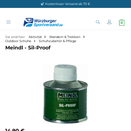
Kostenloser Versand ab 70 €
Zum Hauptinhalt springen
Sie sind hier:
Aktivität
Wandern & Trekken
Outdoor Schuhe
Schuhzubehör & Pflege
Meindl - Sil-Proof
Bildergalerie überspringen