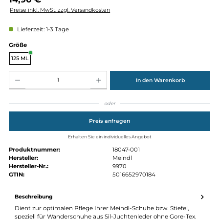
Regulärer Preis:
14,90 €
Preise inkl. MwSt. zzgl. Versandkosten
Lieferzeit: 1-3 Tage
auswählen
Größe
125 ML
Produkt Anzahl: Gib den gewünschten Wert ein oder benutze die Schaltflächen um die Anz
In den Warenkorb
oder
Preis anfragen
Erhalten Sie ein individuelles Angebot
Produktnummer:
18047-001
Hersteller:
Meindl
Hersteller-Nr.:
9970
GTIN:
5016652970184