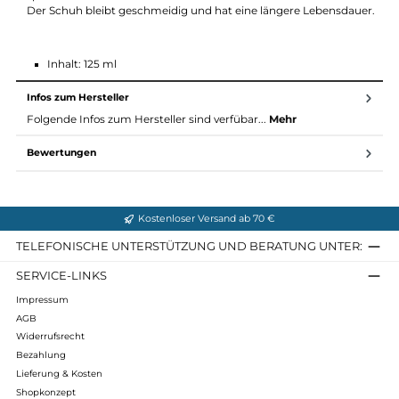
Beschreibung
Dient zur optimalen Pflege Ihrer Meindl-Schuhe bzw. Stiefel,
speziell für Wanderschuhe aus Sil-Juchtenleder ohne Gore-Tex.
Der Schuh bleibt geschmeidig und hat eine längere Lebensdau
Inhalt: 125 ml
Infos zum Hersteller
Folgende Infos zum Hersteller sind verfübar...
Mehr
Bewertungen
Kostenloser Versand ab 70 €
TELEFONISCHE UNTERSTÜTZUNG UND BERATUNG UNTER
SERVICE-LINKS