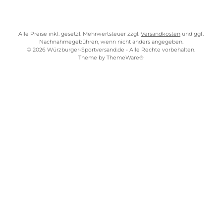
Widerrufsrecht
Bezahlung
Lieferung & Kosten
Shopkonzept
Über uns
Beratung
Ladengeschäft
ZAHLUNGS- UND VERSANDARTEN
WÜRZBURGER-SPORTVERSAND STORE
Alle Preise inkl. gesetzl. Mehrwertsteuer zzgl.
Versandkosten
und gg
Nachnahmegebühren, wenn nicht anders angegeben.
© 2026 Würzburger-Sportversand.de - Alle Rechte vorbehalten.
Theme by
ThemeWare®