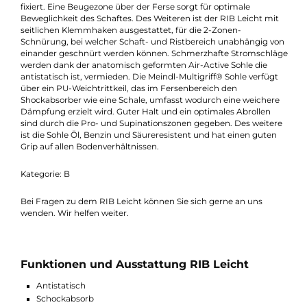
Innenschuh für besseres Klima im RIB Leicht. Das Obermateri
aus Waterproofleder wirkt wasserabweisend, und hält Ihre Füß
so auch bei einem kurzen Regen ohne den Gore-Tex Innensch
trocken. Eine gute Stabilität, die besonders in schwierigem
Gelände ein Vorteil ist, bietet der 22 cm hohe Schaft. Für
bequemes Tragen und hohen Komfort sorgt ein weicher
Laschenabschluss. Mit dem obersten Haken wird die Mansche
des Innenschuhs mitgeschnürt und so der Innenschuh
fixiert. Eine Beugezone über der Ferse sorgt für optimale
Beweglichkeit des Schaftes. Des Weiteren ist der RIB Leicht mi
seitlichen Klemmhaken ausgestattet, für die 2-Zonen-
Schnürung, bei welcher Schaft- und Ristbereich unabhängig v
einander geschnürt werden können. Schmerzhafte Stromschl
werden dank der anatomisch geformten Air-Active Sohle die
antistatisch ist, vermieden. Die Meindl-Multigriff® Sohle verfüg
über ein PU-Weichtrittkeil, das im Fersenbereich den
Shockabsorber wie eine Schale, umfasst wodurch eine weicher
Dämpfung erzielt wird. Guter Halt und ein optimales Abrollen
sind durch die Pro- und Supinationszonen gegeben. Des weite
ist die Sohle Öl, Benzin und Säureresistent und hat einen gute
Grip auf allen Bodenverhältnissen.
Kategorie: B