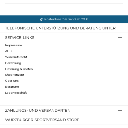
Fußbett: Air Active® / RIB
Sohle: Meindl Duo-Dur Multigriff®
Gewicht: ca. 940 Gramm pro Schuh (gewogen in der Größe
UK 8)
Schafthöhe: 22 cm
Sohlenschlüssel: 5
Normen: O2 FO HI CI WR HRO SRC
Infos zum Hersteller
Folgende Infos zum Hersteller sind verfübar...
Mehr
Bewertungen
Kostenloser Versand ab 70 €
TELEFONISCHE UNTERSTÜTZUNG UND BERATUNG UNTER
SERVICE-LINKS
Impressum
AGB