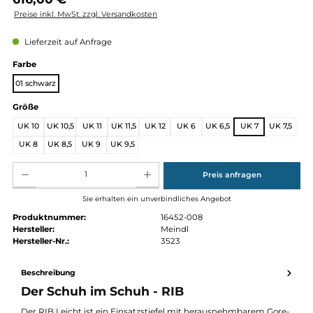
Regulärer Preis:
616,00 €
Preise inkl. MwSt. zzgl. Versandkosten
Lieferzeit auf Anfrage
auswählen
Farbe
01 schwarz
auswählen
Größe
UK 10
UK 10,5
UK 11
UK 11,5
UK 12
UK 6
UK 6,5
UK 7
UK 
UK 8
UK 8,5
UK 9
UK 9,5
Produkt Anzahl: Gib den gewünschten Wert ein oder benutze die Schaltflächen um die Anz
Preis anfragen
Sie erhalten ein unverbindliches Angebot
Produktnummer:
16452-008
Hersteller:
Meindl
Hersteller-Nr.:
3523