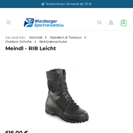
Kostenloser Versand ab 70 €
Zum Hauptinhalt springen
Sie sind hier:
Aktivität
Wandern & Trekken
Outdoor Schuhe
Behördenschuhe
Meindl - RIB Leicht
Bildergalerie überspringen