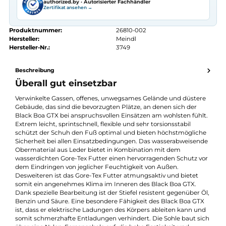
Kostenloser Versand ab 70 €
Kauf auf Rechnung
14 Tage Widerrufsrecht
authorized.by · Autorisierter Fachhändler
Zertifikat ansehen →
Produktnummer:
26810-002
Hersteller:
Meindl
Hersteller-Nr.:
3749
Beschreibung
Überall gut einsetzbar
Verwinkelte Gassen, offenes, unwegsames Gelände und düster
Gebäude, das sind die bevorzugten Plätze, an denen sich der
Black Boa GTX bei anspruchsvollen Einsätzen am wohlsten fühl
Extrem leicht, sprintschnell, flexible und sehr torsionsstabil
schützt der Schuh den Fuß optimal und bieten höchstmöglich
Sicherheit bei allen Einsatzbedingungen. Das wasserabweisen
Obermaterial aus Leder bietet in Kombination mit dem