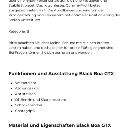
wasserdichten Gore-Tex Futter einen hervorragenden Schutz v
dem Eindringen von jeglicher Feuchtigkeit von Außen.
Desweiteren ist das Gore-Tex Futter atmungsaktiv und bietet
somit ein angenehmes Klima im Inneren des Black Boa GTX.
Dank spezielle Bearbeitung ist der Stiefel resistent gegenüber Ö
Benzin und Säure. Eine besondere Fähigkeit des Black Boa GT
ist, dass er elektrische Ladungen des Körpers ableiten kann un
somit schmerzhafte Entladungen verhindert. Die Sohle baut si
über eine Nylon-Fersenschale auf, die hohe Festigkeit und
Stabilität bietet. Das rutschfestes Gummi-Profil bietet
ausgezeichneten Halt. Die Abrollbewegung wird von der
Profilgestaltung und Flexsystem mit optimaler Positionierung 
Stollen unterstützt.
Kategorie: B
Bitte beachten Sie, dass Meindl Schuhe meist einen breiten
Leisten haben und deshalb eher für breite Füße geeignet sind.
Bei Fragen können Sie sich gerne an uns wenden.
Funktionen und Ausstattung Black Boa GTX