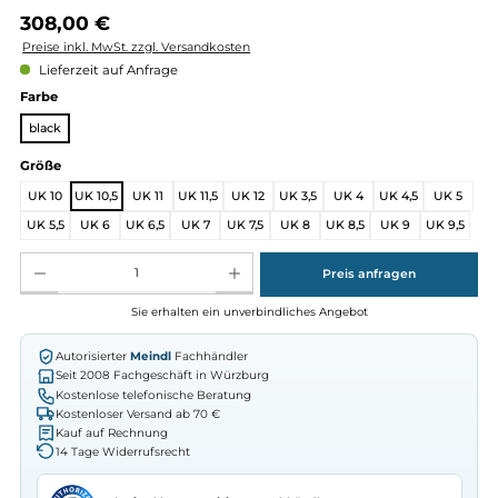
Regulärer Preis:
308,00 €
Preise inkl. MwSt. zzgl. Versandkosten
Lieferzeit auf Anfrage
auswählen
Farbe
black
auswählen
Größe
UK 10
UK 10,5
UK 11
UK 11,5
UK 12
UK 3,5
UK 4
UK 4,5
U
UK 5,5
UK 6
UK 6,5
UK 7
UK 7,5
UK 8
UK 8,5
UK 9
UK 
Produkt Anzahl: Gib den gewünschten Wert ein oder benutze die Schaltflächen um die Anz
Preis anfragen
Sie erhalten ein unverbindliches Angebot
Autorisierter
Meindl
Fachhändler
Seit 2008 Fachgeschäft in Würzburg
Kostenlose telefonische Beratung