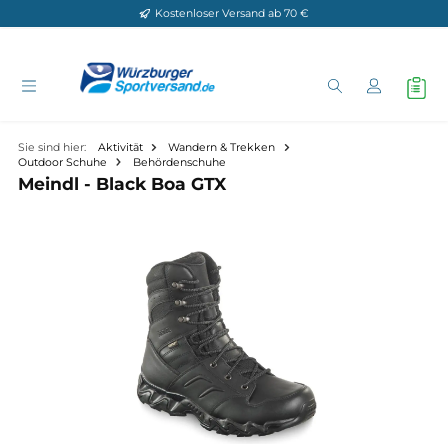
Kostenloser Versand ab 70 €
Zum Hauptinhalt springen
Sie sind hier:
Aktivität
Wandern & Trekken
Outdoor Schuhe
Behördenschuhe
Meindl - Black Boa GTX
Bildergalerie überspringen