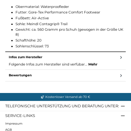
Wasserdicht
Atmungsaktiv
Antistatisch
Öl, Benzin und Säure resistent
Schockabsorber
Contagrip®
Material und Eigenschaften Black Boa GTX
Obermaterial: Waterproofleder
Futter: Gore-Tex Performance Comfort Footwear
Fußbett: Air-Active
Sohle: Meindl Contagrip® Trail
Gewicht: ca. 560 Gramm pro Schuh (gewogen in der Größe
8)
Schafthöhe: 20
Sohlenschlüssel: 73
Infos zum Hersteller
Folgende Infos zum Hersteller sind verfübar...
Mehr