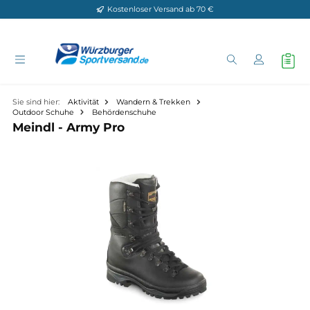
Kostenloser Versand ab 70 €
Zum Hauptinhalt springen
Sie sind hier:
Aktivität
Wandern & Trekken
Outdoor Schuhe
Behördenschuhe
Meindl - Army Pro
Bildergalerie überspringen