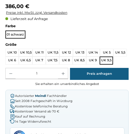
Regulärer Preis:
386,00 €
Preise inkl. MwSt. zzgl. Versandkosten
Lieferzeit auf Anfrage
auswählen
Farbe
01 schwarz
auswählen
Größe
UK 10
UK 10,5
UK 11
UK 11,5
UK 12
UK 13
UK 14
UK 5
UK 
UK 6
UK 6,5
UK 7
UK 7,5
UK 8
UK 8,5
UK 9
UK 9,5
Produkt Anzahl: Gib den gewünschten Wert ein oder benutze die Schaltflächen um die Anz
Preis anfragen
Sie erhalten ein unverbindliches Angebot
Autorisierter
Meindl
Fachhändler
Seit 2008 Fachgeschäft in Würzburg
Kostenlose telefonische Beratung