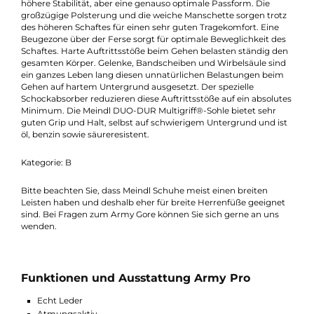
entspricht den Vorschriften der KMV für felddiensttaugliche
Zivilschuhe und ist für WK/EK/RS und Inspektionen zugelassen
Sein kräftiges und strapazierfähig Bergrindleder macht den A
Pro sehr langlebig. Durch Gore-Tex® ist dieser Schuh wasserdi
und atmungsaktiv. Der Armx Pro besitzt eine verstärkte
Vorderkappe, einen weichen Laschenabschluss, seitliche
Klemmhaken und Tiefzughaken. In Verbindung mit
dem Einnahtschnitt (keine Druckstellen) bietet er eine noch
höhere Stabilität, aber eine genauso optimale Passform. Die
großzügige Polsterung und die weiche Manschette sorgen trot
des höheren Schaftes für einen sehr guten Tragekomfort. Eine
Beugezone über der Ferse sorgt für optimale Beweglichkeit de
Schaftes. Harte Auftrittsstöße beim Gehen belasten ständig d
gesamten Körper. Gelenke, Bandscheiben und Wirbelsäule sin
ein ganzes Leben lang diesen unnatürlichen Belastungen bei
Gehen auf hartem Untergrund ausgesetzt. Der spezielle
Schockabsorber reduzieren diese Auftrittsstöße auf ein absolu
Minimum. Die Meindl DUO-DUR Multigriff®-Sohle bietet sehr
guten Grip und Halt, selbst auf schwierigem Untergrund und i
öl, benzin sowie säureresistent.
Kategorie: B