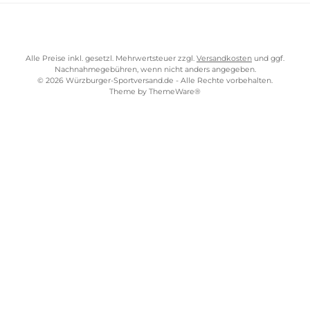
SERVICE-LINKS
Impressum
AGB
Widerrufsrecht
Bezahlung
Lieferung & Kosten
Shopkonzept
Über uns
Beratung
Ladengeschäft
ZAHLUNGS- UND VERSANDARTEN
WÜRZBURGER-SPORTVERSAND STORE
Alle Preise inkl. gesetzl. Mehrwertsteuer zzgl.
Versandkosten
und gg