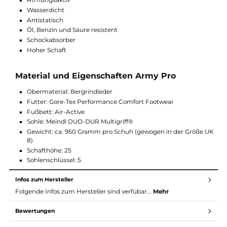
Bitte beachten Sie, dass Meindl Schuhe meist einen breiten
Leisten haben und deshalb eher für breite Herrenfüße geeigne
sind. Bei Fragen zum Army Gore können Sie sich gerne an uns
wenden.
Funktionen und Ausstattung Army Pro
Echt Leder
Atmungsaktiv
Wasserdicht
Antistatisch
Öl, Benzin und Säure resistent
Schockabsorber
Hoher Schaft
Material und Eigenschaften Army Pro
Obermaterial: Bergrindleder
Futter: Gore-Tex Performance Comfort Footwear
Fußbett: Air-Active