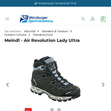
Kostenloser Versand ab 70 €
Zum Hauptinhalt springen
Sie sind hier:
Aktivität
Wandern & Trekken
Outdoor Schuhe
Wanderschuhe
Meindl - Air Revolution Lady Ultra
Bildergalerie überspringen