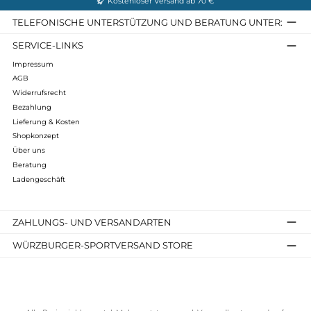
Gewicht: ca. 610 Gramm (Gewogen in der UK Größe 4,5)
Infos zum Hersteller
Folgende Infos zum Hersteller sind verfübar...
Mehr
Bewertungen
Kostenloser Versand ab 70 €
TELEFONISCHE UNTERSTÜTZUNG UND BERATUNG UNTER
SERVICE-LINKS
Impressum
AGB
Widerrufsrecht
Bezahlung
Lieferung & Kosten
Shopkonzept
Über uns