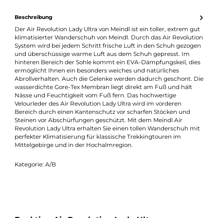
Erhalten Sie ein individuelles Angebot
Produktnummer:
27053-036
Hersteller:
Meindl
Hersteller-Nr.:
3083
Beschreibung
Der Air Revolution Lady Ultra von Meindl ist ein toller, extrem g
klimatisierter Wanderschuh von Meindl. Durch das Air Revolut
System wird bei jedem Schritt frische Luft in den Schuh gezog
und überschüssige warme Luft aus dem Schuh gepresst. Im
hinteren Bereich der Sohle kommt ein EVA-Dämpfungskeil, di
ermöglicht Ihnen ein besonders weiches und natürliches
Abrollverhalten. Auch die Gelenke werden dadurch geschont. 
wasserdichte Gore-Tex Membran liegt direkt am Fuß und hält
Nässe und Feuchtigkeit vom Fuß fern. Das hochwertige
Velourleder des Air Revolution Lady Ultra wird im vorderen
Bereich durch einen Kantenschutz vor scharfen Stöcken und
Steinen vor Abschürfungen geschützt. Mit dem Meindl Air
Revolution Lady Ultra erhalten Sie einen tollen Wanderschuh m
perfekter Klimatisierung für klassische Trekkingtouren im
Mittelgebirge und in der Hochalmregion.