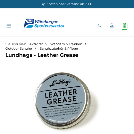
Kostenloser Versand ab 70 €
Zum Hauptinhalt springen
Sie sind hier:
Aktivität
Wandern & Trekken
Outdoor Schuhe
Schuhzubehör & Pflege
Lundhags - Leather Grease
Bildergalerie überspringen