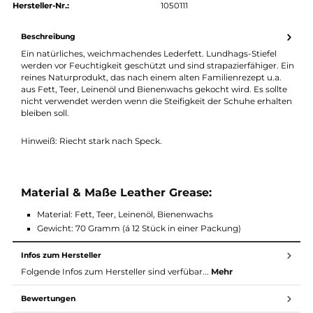
authorized.by · Autorisierter Fachhändler
Zertifikat ansehen →
Produktnummer:
31679-001
Hersteller:
Lundhags
Hersteller-Nr.:
1050111
Beschreibung
Ein natürliches, weichmachendes Lederfett. Lundhags-Stiefel
werden vor Feuchtigkeit geschützt und sind strapazierfähiger. 
reines Naturprodukt, das nach einem alten Familienrezept u.a.
aus Fett, Teer, Leinenöl und Bienenwachs gekocht wird. Es soll
nicht verwendet werden wenn die Steifigkeit der Schuhe erhal
bleiben soll.
Hinweiß: Riecht stark nach Speck.
Material & Maße Leather Grease:
Material: Fett, Teer, Leinenöl, Bienenwachs