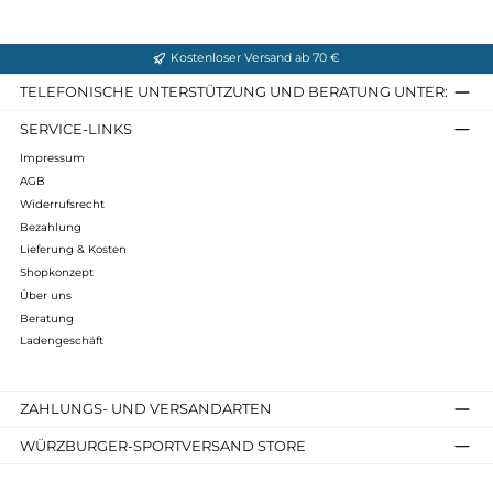
Gewicht: 70 Gramm (á 12 Stück in einer Packung)
Infos zum Hersteller
Folgende Infos zum Hersteller sind verfübar...
Mehr
Bewertungen
Kostenloser Versand ab 70 €
TELEFONISCHE UNTERSTÜTZUNG UND BERATUNG UNTER
SERVICE-LINKS
Impressum
AGB
Widerrufsrecht
Bezahlung
Lieferung & Kosten
Shopkonzept
Über uns