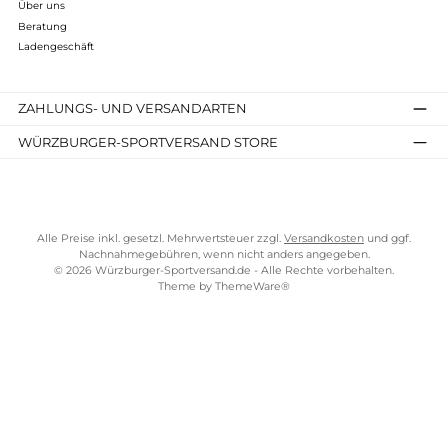
Kostenloser Versand ab 70 €
TELEFONISCHE UNTERSTÜTZUNG UND BERATUNG UNTER
SERVICE-LINKS
Impressum
AGB
Widerrufsrecht
Bezahlung
Lieferung & Kosten
Shopkonzept
Über uns
Beratung
Ladengeschäft
ZAHLUNGS- UND VERSANDARTEN
WÜRZBURGER-SPORTVERSAND STORE