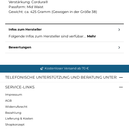
Nahtloses Inneres an den Beinen
Das Boot-Loc System sorgt für die optimale Fixierung der
Hose am Beinende und am Schuh
Material & Maße Baune Ws Pant:
Material: LPC (Lundhags Polyestercotton): 65% Polyester, 35%
organische Baumwolle (FC Free DWR) 205 g/m²
Stretch: 60% Polyamid, 30% Polyester; 10% Elastan
Verstärkung: Cordura®
Passform: Mid Waist
Gewicht: ca. 425 Gramm (Gewogen in der Größe 38)
Infos zum Hersteller
Folgende Infos zum Hersteller sind verfübar...
Mehr
Bewertungen