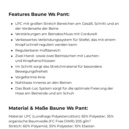
Stretch verarbeitet. Die Baune Ws Pant hat vorgeformte Knie 
mehrere Tasche oben und unten.
Der Beinabschluss der Hose ist für zusätzliche
Verschleißfestigkeit mit Cordura® verstärkt sowie mit Boot-Loc
System und Stiefelhaken ausgestattet.
Features Baune Ws Pant:
LPC mit großen Stretch Bereichen am Gesäß, Schritt und 
der Vorderseite der Beine
Verstärkungen am Beinabschluss mit Cordura®
Verbessertes Verbindungssystem für Stiefel, das mit einem
Knopf schnell reguliert werden kann
Regulierbarer Hüftbereich
Zwei Hand- sowie zwei Beintaschen mit Laschen-
und Knopfverschlüssen
Im Schritt sorgt das Stretchmaterial für besondere
Bewegungsfreiheit
Vorgeformte Knie