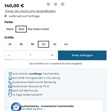
Regulärer Preis:
140,00 €
Preise inkl. MwSt. zzgl. Versandkosten
Lieferzeit auf Anfrage
auswählen
Farbe
black
Red
Tea Green Solid
auswählen
Größe
34
36
38
40
42
44
Produkt Anzahl: Gib den gewünschten Wert ein oder benutze die Schaltflächen um die Anz
Preis anfragen
Sie erhalten ein unverbindliches Angebot
Autorisierter
Lundhags
Fachhändler
Seit 2008 Fachgeschäft in Würzburg
Kostenlose telefonische Beratung
Kostenloser Versand ab 70 €