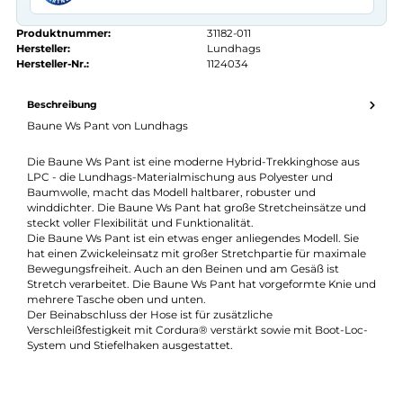
Kauf auf Rechnung
14 Tage Widerrufsrecht
authorized.by · Autorisierter Fachhändler
Zertifikat ansehen →
Produktnummer:
31182-011
Hersteller:
Lundhags
Hersteller-Nr.:
1124034
Beschreibung
Baune Ws Pant von Lundhags
Die Baune Ws Pant ist eine moderne Hybrid-Trekkinghose aus
LPC - die Lundhags-Materialmischung aus Polyester und
Baumwolle, macht das Modell haltbarer, robuster und
winddichter. Die Baune Ws Pant hat große Stretcheinsätze un
steckt voller Flexibilität und Funktionalität.
Die Baune Ws Pant ist ein etwas enger anliegendes Modell. Sie
hat einen Zwickeleinsatz mit großer Stretchpartie für maximal
Bewegungsfreiheit. Auch an den Beinen und am Gesäß ist