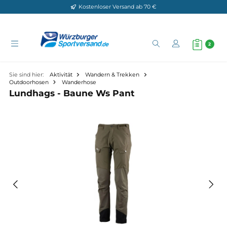
Kostenloser Versand ab 70 €
Zum Hauptinhalt springen
Sie sind hier:
Aktivität
Wandern & Trekken
Outdoorhosen
Wanderhose
Lundhags - Baune Ws Pant
Bildergalerie überspringen