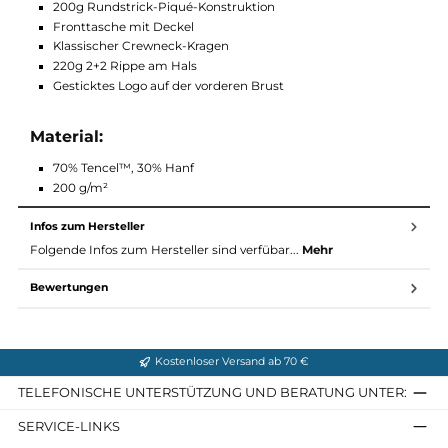
erleben Sie die einzigartige Klättermusen-Ästhetik!
Produkteigenschaften:
Leichtes und kühlendes Material
200g Rundstrick-Piqué-Konstruktion
Fronttasche mit Deckel
Klassischer Crewneck-Kragen
220g 2+2 Rippe am Hals
Gesticktes Logo auf der vorderen Brust
Material:
70% Tencel™, 30% Hanf
200 g/m²
Infos zum Hersteller
Folgende Infos zum Hersteller sind verfübar...
Mehr