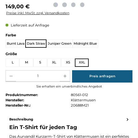
Regulärer Preis:
149,00 €
Preise inkl. MwSt. zzgl. Versandkosten
Lieferzeit auf Anfrage
auswählen
Farbe
Burnt Lava
Dark Straw
Juniper Green
Midnight Blue
auswählen
Größe
L
M
S
XL
XS
XXL
Produkt Anzahl: Gib den gewünschten Wert ein oder benutze die Schaltflächen um die Anz
Preis anfragen
Sie erhalten ein unverbindliches Angebot
Produktnummer:
80561-012
Hersteller:
Klättermusen
Hersteller-Nr.:
20688M21