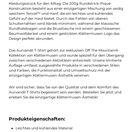
Beschreibung
Ein T-Shirt für jeden Tag
Das Aurvandil Kurzarm-T-Shirt von Klättermusen ist ein perfek
Kleidungsstück für den Alltag. Die 200g Rundstrick-Piqué-
Konstruktion besteht aus einer einzigartigen Mischung von sei
weichem Tencel™ und Hanf, die ein leichtes und kühlendes
Gefühl auf der Haut bietet. Durch das Fehlen von oberen
Schulternähten wird Abrieb minimiert, während der klassische
Rundhalskragen und die Brusttasche mit einem geschlossene
Baumwolldeckel und einem gestickten Klättermusen-Logo da
Design perfekt abrunden.
Das Aurvandil T-Shirt gehört zur exklusiven Off The Mountain®
Kollektion von Klättermusen und wurde speziell für den Überg
zwischen verschiedenen Aktivitäten entwickelt. Unsere limitier
Auflage umfasst ausgewählte Produkte in verschiedenen Stile
und Farben, die Funktionalität und Umweltschutz mit der
einzigartigen Klättermusen-Ästhetik vereinen.
Wir sind sicher, dass Sie von der Qualität und dem Komfort des
Aurvandil T-Shirts begeistert sein werden. Bestellen Sie jetzt u