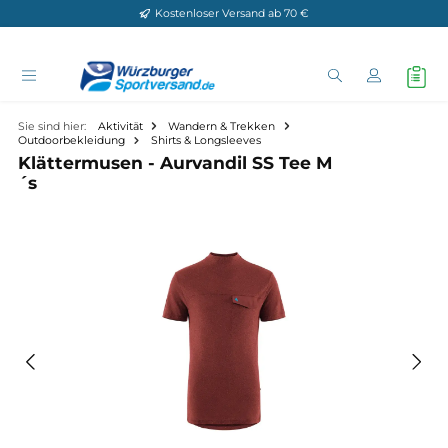
Kostenloser Versand ab 70 €
Zum Hauptinhalt springen
Sie sind hier:
Aktivität
Wandern & Trekken
Outdoorbekleidung
Shirts & Longsleeves
Klättermusen - Aurvandil SS Tee M
´s
Bildergalerie überspringen