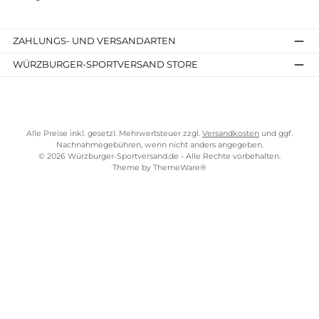
SERVICE-LINKS
Impressum
AGB
Widerrufsrecht
Bezahlung
Lieferung & Kosten
Shopkonzept
Über uns
Beratung
Ladengeschäft
ZAHLUNGS- UND VERSANDARTEN
WÜRZBURGER-SPORTVERSAND STORE