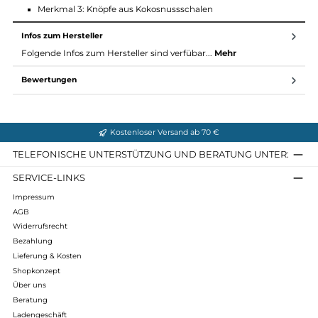
Produktdetails:
Farben: Birch, Nutmeg, Natural White
Größe: 36-46
Material: 100% Wolle, naturbelassen
Zielgruppe: Weiblich
Merkmal 1: Reine ungefärbte Wolle, ohne Farbstoffe oder
Chemikalien hinzugefügt
Merkmal 2: Mulesingfreie Wolle, Bluesign®-zertifiziertes Ga
Merkmal 3: Knöpfe aus Kokosnussschalen
Infos zum Hersteller
Folgende Infos zum Hersteller sind verfübar...
Mehr
Bewertungen
Kostenloser Versand ab 70 €
TELEFONISCHE UNTERSTÜTZUNG UND BERATUNG UNTER