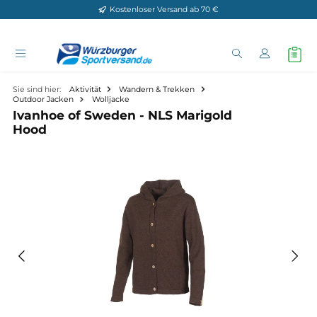
Kostenloser Versand ab 70 €
Zum Hauptinhalt springen
Sie sind hier:
Aktivität
Wandern & Trekken
Outdoor Jacken
Wolljacke
Ivanhoe of Sweden - NLS Marigold
Hood
Bildergalerie überspringen