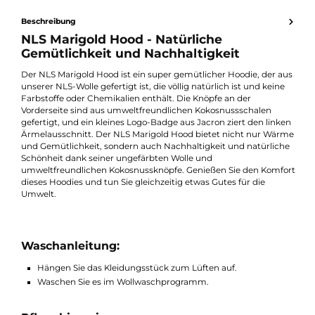
Erhalten Sie ein individuelles Angebot
Produktnummer:
810505-001
Hersteller:
Ivanhoe of Sweden
Hersteller-Nr.:
1100574
Beschreibung
NLS Marigold Hood - Natürliche
Gemütlichkeit und Nachhaltigkeit
Der NLS Marigold Hood ist ein super gemütlicher Hoodie, der 
unserer NLS-Wolle gefertigt ist, die völlig natürlich ist und kein
Farbstoffe oder Chemikalien enthält. Die Knöpfe an der
Vorderseite sind aus umweltfreundlichen Kokosnussschalen
gefertigt, und ein kleines Logo-Badge aus Jacron ziert den link
Ärmelausschnitt. Der NLS Marigold Hood bietet nicht nur Wä
und Gemütlichkeit, sondern auch Nachhaltigkeit und natürlic
Schönheit dank seiner ungefärbten Wolle und
umweltfreundlichen Kokosnussknöpfe. Genießen Sie den Komf
dieses Hoodies und tun Sie gleichzeitig etwas Gutes für die
Umwelt.