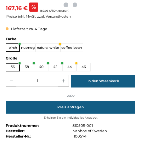
Verkaufspreis:
%
167,16 €
189,95 €*
(12% gespart)
Preise inkl. MwSt. zzgl. Versandkosten
Lieferzeit ca. 4 Tage
auswählen
Farbe
birch
nutmeg
natural white
coffee bean
auswählen
Größe
36
38
40
42
44
46
Produkt Anzahl: Gib den gewünschten Wert ein oder benutze die Schaltflächen um die Anz
In den Warenkorb
oder
Preis anfragen