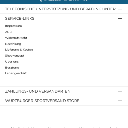
OEKO-TEX® zertifizierte Reißverschlüsse
Infos zum Hersteller
Folgende Infos zum Hersteller sind verfübar...
Mehr
Bewertungen
Kostenloser Versand ab 70 €
TELEFONISCHE UNTERSTÜTZUNG UND BERATUNG UNTER
SERVICE-LINKS
Impressum
AGB
Widerrufsrecht
Bezahlung
Lieferung & Kosten
Shopkonzept
Über uns