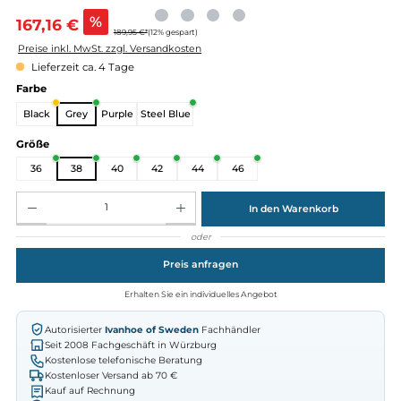
Verkaufspreis:
%
167,16 €
189,95 €*
(12% gespart)
Preise inkl. MwSt. zzgl. Versandkosten
Lieferzeit ca. 4 Tage
auswählen
Farbe
Black
Grey
Purple
Steel Blue
auswählen
Größe
36
38
40
42
44
46
Produkt Anzahl: Gib den gewünschten Wert ein oder benutze die Schaltflächen um die Anz
In den Warenkorb
oder
Preis anfragen
Erhalten Sie ein individuelles Angebot