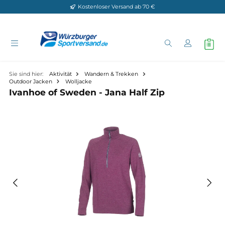
Kostenloser Versand ab 70 €
Zum Hauptinhalt springen
Sie sind hier:
Aktivität
Wandern & Trekken
Outdoor Jacken
Wolljacke
Ivanhoe of Sweden - Jana Half Zip
Bildergalerie überspringen