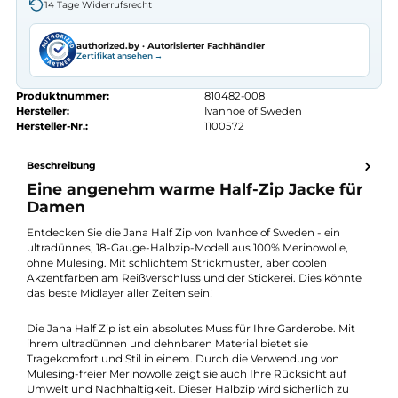
Autorisierter
Ivanhoe of Sweden
Fachhändler
Seit 2008 Fachgeschäft in Würzburg
Kostenlose telefonische Beratung
Kostenloser Versand ab 70 €
Kauf auf Rechnung
14 Tage Widerrufsrecht
authorized.by · Autorisierter Fachhändler
Zertifikat ansehen →
Produktnummer:
810482-008
Hersteller:
Ivanhoe of Sweden
Hersteller-Nr.:
1100572
Beschreibung
Eine angenehm warme Half-Zip Jacke fü
Damen
Entdecken Sie die Jana Half Zip von Ivanhoe of Sweden - ein
ultradünnes, 18-Gauge-Halbzip-Modell aus 100% Merinowolle,
ohne Mulesing. Mit schlichtem Strickmuster, aber coolen
Akzentfarben am Reißverschluss und der Stickerei. Dies könnt