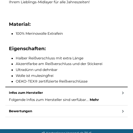
das beste Midlayer aller Zeiten sein!
Die Jana Half Zip ist ein absolutes Muss für Ihre Garderobe. Mit
ihrem ultradünnen und dehnbaren Material bietet sie
Tragekomfort und Stil in einem. Durch die Verwendung von
Mulesing-freier Merinowolle zeigt sie auch Ihre Rücksicht auf
Umwelt und Nachhaltigkeit. Dieser Halbzip wird sicherlich zu
Ihrem Lieblings-Midlayer für alle Jahreszeiten!
Material:
100% Merinowolle Extrafein
Eigenschaften:
Halber Reißverschluss mit extra Länge
Akzentfarbe am Reißverschluss und der Stickerei
Ultradünn und dehnbar
Wolle ist mulesingfrei