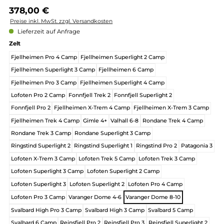
Regulärer Preis:
378,00 €
Preise inkl. MwSt. zzgl. Versandkosten
Lieferzeit auf Anfrage
auswählen
Zelt
Fjellheimen Pro 4 Camp
Fjellheimen Superlight 2 Camp
Fjellheimen Superlight 3 Camp
Fjellheimen 6 Camp
Fjellheimen Pro 3 Camp
Fjellheimen Superlight 4 Camp
Lofoten Pro 2 Camp
Fonnfjell Trek 2
Fonnfjell Superlight 2
Fonnfjell Pro 2
Fjellheimen X-Trem 4 Camp
Fjellheimen X-Trem 3 C
Fjellheimen Trek 4 Camp
Gimle 4+
Valhall 6-8
Rondane Trek 4 Cam
Rondane Trek 3 Camp
Rondane Superlight 3 Camp
Ringstind Superlight 2
Ringstind Superlight 1
Ringstind Pro 2
Patagon
Lofoten X-Trem 3 Camp
Lofoten Trek 5 Camp
Lofoten Trek 3 Camp
Lofoten Superlight 3 Camp
Lofoten Superlight 2 Camp