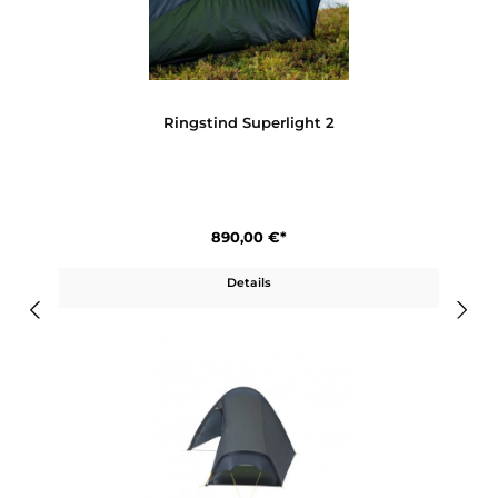
Produktgalerie überspringen
Ähnliche Artikel
Ringstind Superlight 2
890,00 €*