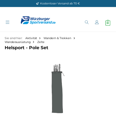
Kostenloser Versand ab 70 €
Zum Hauptinhalt springen
Sie sind hier:
Aktivität
Wandern & Trekken
Wanderausrüstung
Zelte
Helsport - Pole Set
Bildergalerie überspringen