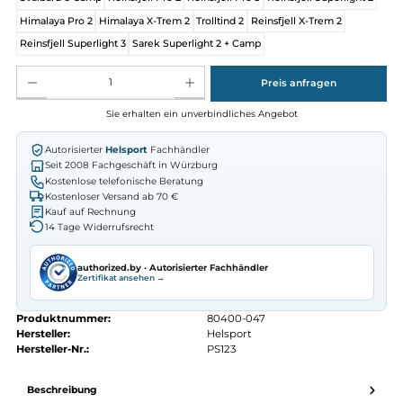
Lofoten Superlight 3
Lofoten Superlight 2
Lofoten Pro 4 Camp
Lofoten Pro 3 Camp
Varanger Dome 4-6
Varanger Dome 8-10
Svalbard High Pro 3 Camp
Svalbard High 3 Camp
Svalbard 5 Camp
Svalbard 6 Camp
Reinsfjell Pro 2
Reinsfjell Pro 3
Reinsfjell Superligh
Himalaya Pro 2
Himalaya X-Trem 2
Trolltind 2
Reinsfjell X-Trem 2
Reinsfjell Superlight 3
Sarek Superlight 2 + Camp
Produkt Anzahl: Gib den gewünschten Wert ein oder benutze die Schaltflächen um die Anz
Preis anfragen
Sie erhalten ein unverbindliches Angebot
Autorisierter
Helsport
Fachhändler
Seit 2008 Fachgeschäft in Würzburg
Kostenlose telefonische Beratung
Kostenloser Versand ab 70 €
Kauf auf Rechnung
14 Tage Widerrufsrecht
authorized.by · Autorisierter Fachhändler
Zertifikat ansehen →