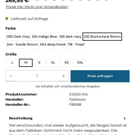
Regulärer Preis:
269,95 €
Preise inkl. MwSt. zzgl. Versandkosten
Lieferzeit auf Anfrage
auswählen
Farbe
030 Dark Grey
534 Indigo Blue
555 dark navy
232 Buckwheat Brown
244 - Suede Brown
662 deep forest
118 - Fossil
auswählen
Größe
L
M
S
XL
XS
XXL
Produkt Anzahl: Gib den gewünschten Wert ein oder benutze die Schaltflächen um die Anz
Preis anfragen
Sie erhalten ein unverbindliches Angebot
Produktnummer:
24300-014
Hersteller:
Fjällräven
Hersteller-Nr.:
F81698