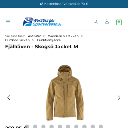
Kostenloser Versand ab 70 €
Zum Hauptinhalt springen
Sie sind hier:
Aktivität
Wandern & Trekken
Outdoor Jacken
Funktionsjacke
Fjällräven - Skogsö Jacket M
Bildergalerie überspringen