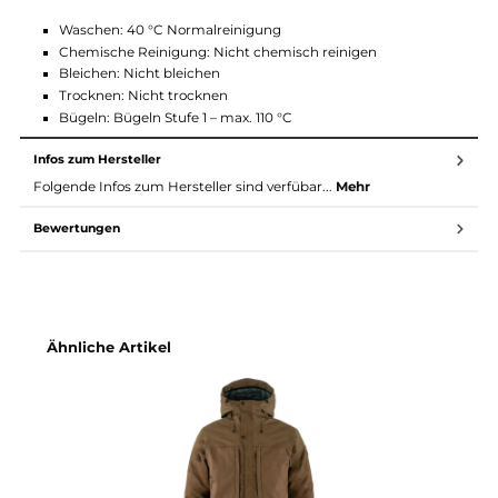
Ursprungs.
Gewicht: 610 g in Größe M
Weitere Informationen:
Aktivitäten: Everyday Outdoor
Produktfamilie: Övik
Geschlecht: Männer
Umweltinfo: Fluorcarbon-freie Imprägnierung
Eigenschaften: Kann mit Greenland Wax behandelt werden
Atmungsaktiv, Langlebig, Wasserabweisend, Windabweis
Pflegehinweise
Waschen: 40 °C Normalreinigung
Chemische Reinigung: Nicht chemisch reinigen
Bleichen: Nicht bleichen
Trocknen: Nicht trocknen
Bügeln: Bügeln Stufe 1 – max. 110 °C
Infos zum Hersteller
Folgende Infos zum Hersteller sind verfübar...
Mehr