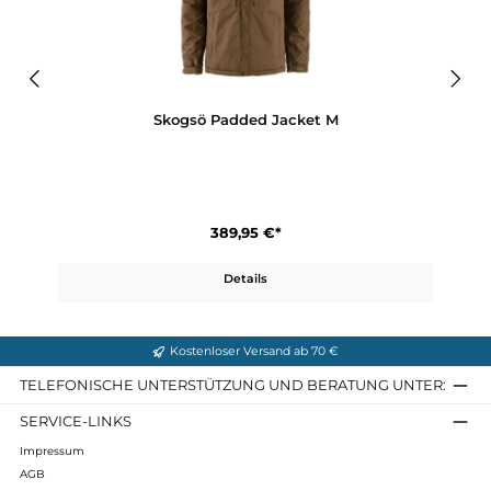
Bewertungen
Produktgalerie überspringen
Ähnliche Artikel
Skogsö Padded Jacket M