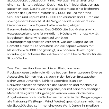
Beschreibung
Mal verschwunden, mal wieder Aufgetaucht, die Skogsö Jacket 
aus dem Fjällräven-Sortiment nicht mehr wegzudenken. Die
Skogsö Jacket überzeugt mit hochwertigen Materialien und
einem schlichten, zeitlosen Design das Sie in jeder Situation gu
aussehen lässt. Das Hauptmaterial besteht aus einer leichtere
Variante des Fjällräven-Materials G-1000 Lite Eco, während
Schultern und Kapuze mit G-1000 Eco verstärkt sind. Durch da
so eingesparte Gewicht ist die Skogsö Jacket superleicht und
bietet dennoch alle Eigenschaften des langlebigen
Baumwollmischgewebes. Das G-1000 Lite Eco -Material wirkt
wasserabweisend und ist winddicht. Höchste Atmungsaktivitä
ist geboten, daher wird auch auf unnötige
Belüftungsmöglichkeiten verzichtet, was der Skogsö Jacket
Gewicht einspart. Die Schultern und die Kapuze werden mit
klassischem G-1000 Eco gefertigt, um höheren Belastungen
vorzubeugen. Schwere Rucksäcke sind somit keine Gefahr für 
Skogsö Jacket.
Zwei Taschen Handtaschen bieten Platz, um beim
Rucksacklosen Laufen die Hände bequem hereinzulegen. Dive