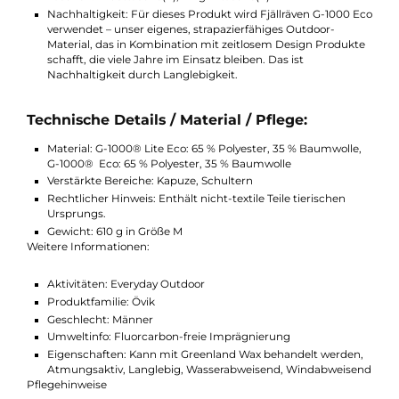
G-1000® Lite Eco am Oberkörper und zusätzliche
Verstärkung aus G-1000® Eco an Schultern und Kapuze
Vorgeformte Ellbogen
Ärmeltyp: Langarm
Kapuze: Ja
Kapuzenmerkmale: Tunnelzug
Verschluss: 2-Wege-Reißverschluss
Kleidungsschicht: Außenschicht
Anzahl der Taschen: 4
Taschen: Brusttasche(n), Eingrifftasche(n)
Nachhaltigkeit: Für dieses Produkt wird Fjällräven G-1000 
verwendet – unser eigenes, strapazierfähiges Outdoor-
Material, das in Kombination mit zeitlosem Design Produk
schafft, die viele Jahre im Einsatz bleiben. Das ist
Nachhaltigkeit durch Langlebigkeit.
Technische Details / Material / Pflege:
Material: G-1000® Lite Eco: 65 % Polyester, 35 % Baumwolle
G-1000® Eco: 65 % Polyester, 35 % Baumwolle
Verstärkte Bereiche: Kapuze, Schultern
Rechtlicher Hinweis: Enthält nicht-textile Teile tierischen