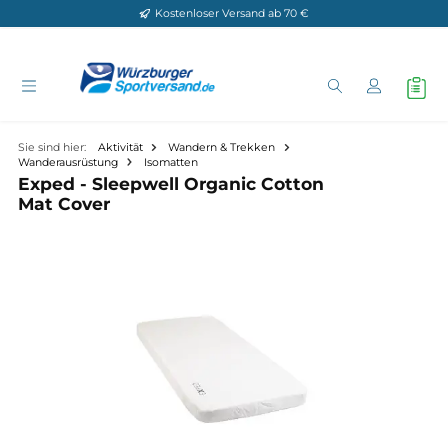
Kostenloser Versand ab 70 €
Zum Hauptinhalt springen
Sie sind hier:
Aktivität
Wandern & Trekken
Wanderausrüstung
Isomatten
Exped - Sleepwell Organic Cotton
Mat Cover
Bildergalerie überspringen