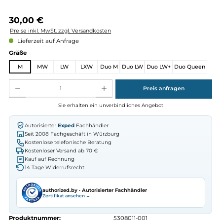
Regulärer Preis:
30,00 €
Preise inkl. MwSt. zzgl. Versandkosten
Lieferzeit auf Anfrage
auswählen
Gräße
M
MW
LW
LXW
Duo M
Duo LW
Duo LW+
Duo Que
Produkt Anzahl: Gib den gewünschten Wert ein oder benutze die Schaltflächen um die Anz
Preis anfragen
Sie erhalten ein unverbindliches Angebot
Autorisierter
Exped
Fachhändler
Seit 2008 Fachgeschäft in Würzburg
Kostenlose telefonische Beratung
Kostenloser Versand ab 70 €
Kauf auf Rechnung
14 Tage Widerrufsrecht