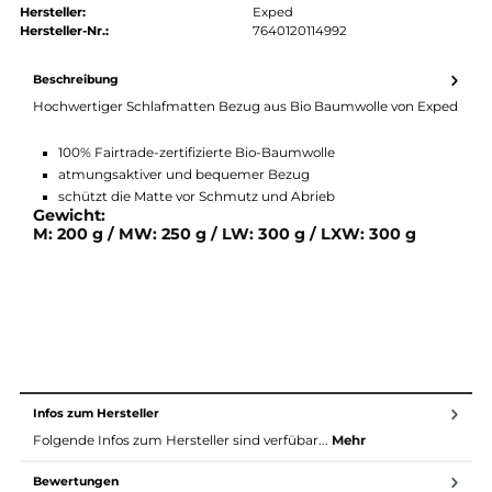
authorized.by · Autorisierter Fachhändler
Zertifikat ansehen →
Produktnummer:
5308011-001
Hersteller:
Exped
Hersteller-Nr.:
7640120114992
Beschreibung
Hochwertiger Schlafmatten Bezug aus Bio Baumwolle von Ex
100% Fairtrade-zertifizierte Bio-Baumwolle
atmungsaktiver und bequemer Bezug
schützt die Matte vor Schmutz und Abrieb
Gewicht:
M: 200 g / MW: 250 g / LW: 300 g / LXW: 300 g