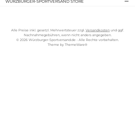
Kostenloser Versand ab 70 €
TELEFONISCHE UNTERSTÜTZUNG UND BERATUNG UNTER
SERVICE-LINKS
Impressum
AGB
Widerrufsrecht
Bezahlung
Lieferung & Kosten
Shopkonzept
Über uns
Beratung
Ladengeschäft
ZAHLUNGS- UND VERSANDARTEN
WÜRZBURGER-SPORTVERSAND STORE