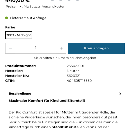
Regulärer Preis:
440,00 €
Preise inkl. MwSt. zzgl. Versandkosten
Lieferzeit auf Anfrage
auswählen
Farbe
3003 - Midnight
Produkt Anzahl: Gib den gewünschten Wert ein oder benutze die Schaltflächen um die Anz
Preis anfragen
Sie erhalten ein unverbindliches Angebot
Produktnummer:
23502-001
Hersteller:
Deuter
Hersteller-Nr.:
3620321
GTIN:
4046051115559
Beschreibung
Maximaler Komfort für Kind und Elternteil!