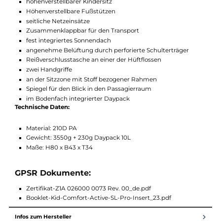
Pull-Forward-Verstellung am Hüftgurt
Lageverstellriemen
stufenlos verstellbarer Brustgurt
Standfuß mit spürbarer Einrastfunktion
elastisches Netzfach unter dem Sitz mit schnellen
Schnürzug-Verschluss
Robuster Aluminium Rahmen mit breiter Standfläche
höhenverstellbarer Kindersitz
Höhenverstellbare Fußstützen
seitliche Netzeinsätze
Zusammenklappbar für den Transport
fest integriertes Sonnendach
angenehme Belüftung durch perforierte Schulterträger
Reißverschlusstasche an einer der Hüftflossen
zwei Handgriffe
an der Sitzzone mit Stoff bezogener Rahmen
Spiegel für den Blick in den Passagierraum
im Bodenfach integrierter Daypack
Technische Daten:
Material: 210D PA