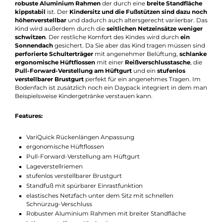
Der Kid Comfort ist speziell für Mütter mit tragender Rolle, die
sich eine Kinderkraxe wünschen, die ihnen besonders gut passt
Sehr hilfreich beim Einsteigen sind die Funktionen das man di
Kindertrage durch einen
Standfuß
abstellen kann und der
robuste Aluminium Rahmen
der durch eine
breite Standfläch
kippstabil
ist. Der
Kindersitz und die Fußstützen sind dazu n
höhenverstellbar
und dadurch auch altersgerecht variierbar. 
Kind wird außerdem durch die
seitlichen Netzeinsätze wenige
schwitzen
. Der restliche Komfort des Kindes wird durch
ein
Sonnendach
gesichert. Da Sie aber das Kind tragen müssen si
perforierte Schulterträger
mit angenehmer Belüftung,
schlan
ergonomische Hüftflossen
mit einer
Reißverschlusstasche
, di
Pull-Forward-Verstellung am Hüftgurt
und ein
stufenlos
verstellbarer Brustgurt
perfekt für ein angenehmes Tragen. I
Bodenfach ist zusätzlich noch ein Daypack integriert in dem 
Beispielsweise Kindergetränke verstauen kann.
Features:
VariQuick Rückenlängen Anpassung
ergonomische Hüftflossen