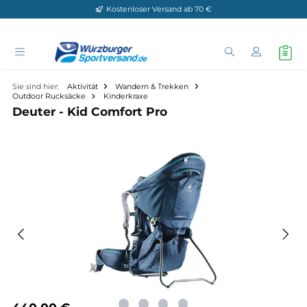
Kostenloser Versand ab 70 €
Zum Hauptinhalt springen
Sie sind hier:
Aktivität
Wandern & Trekken
Outdoor Rucksäcke
Kinderkraxe
Deuter - Kid Comfort Pro
Bildergalerie überspringen