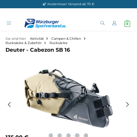
Kostenloser Versand ab 70 €
Zum Hauptinhalt springen
Sie sind hier:
Aktivität
Campen & Chillen
Rucksäcke & Zubehör
Rucksäcke
Deuter - Cabezon SB 16
Bildergalerie überspringen