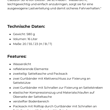
Deuter und wir legen großen Wert auf Nachhaltigkeit und
verwenden daher keine PFC in den Produkten. Mit unserer
leichten, wasserdichten und zweiteiligen Cabezon SB 16 Bag si
Sie bereit für Ihre nächste Abenteuerreise!
Auch das renommierte Outdoor-Magazin war begeistert von d
Cabozon SB 16 von Deuter. Sie schrieben: "Wasserdicht,
leichtgewichtig und einfach anzubringen, sorgt sie für eine
ausgewogene Lastverteilung und damit sicheres Fahrverhalten
Technische Daten:
Gewicht: 580 g
Volumen: 16 Liter
Maße: 20 / 55 / 23 (H / B / T)
Features:
Wasserdicht