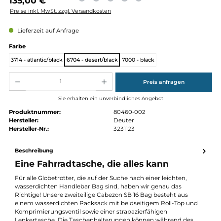
Regulärer Preis:
135,00 €
Preise inkl. MwSt. zzgl. Versandkosten
Lieferzeit auf Anfrage
auswählen
Farbe
3714 - atlantic/black
6704 - desert/black
7000 - black
Produkt Anzahl: Gib den gewünschten Wert ein oder benutze die Schaltflächen um die Anz
Preis anfragen
Sie erhalten ein unverbindliches Angebot
Produktnummer:
80460-002
Hersteller:
Deuter
Hersteller-Nr.:
3231123
Beschreibung
Eine Fahrradtasche, die alles kann