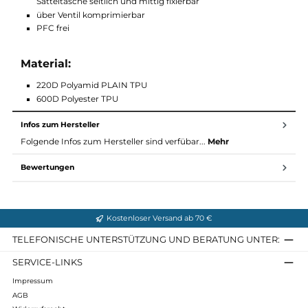
reflektierende Elemente
zweiteilig: Satteltasche und Packsack
zwei Gurtbänder mit Klettverschluss zur Fixierung an
Sattelstütze
zwei Gurtbänder mit Schnallen zur Fixierung an Sattelstre
elastischer Kompressionszug und Materialschlaufen auf
Oberseite der Satteltasche
versteifter Bodenbereich
Packsack mit Rolltop durch Gurtbänder mit Schnallen an
Satteltasche seitlich und mittig fixierbar
über Ventil komprimierbar
PFC frei
Material:
220D Polyamid PLAIN TPU
600D Polyester TPU
Infos zum Hersteller
Folgende Infos zum Hersteller sind verfübar...
Mehr