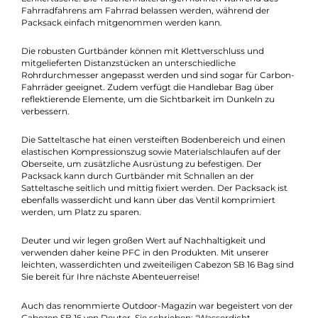
Für alle Globetrotter, die auf der Suche nach einer leichten,
wasserdichten Handlebar Bag sind, haben wir genau das
Richtige! Unsere zweiteilige Cabezon SB 16 Bag besteht aus
einem wasserdichten Packsack mit beidseitigem Roll-Top und
Komprimierungsventil sowie einer strapazierfähigen
Lenkertasche. Die Taschenhalterungen können während des
Fahrradfahrens am Fahrrad belassen werden, während der
Packsack einfach mitgenommen werden kann.
Die robusten Gurtbänder können mit Klettverschluss und
mitgelieferten Distanzstücken an unterschiedliche
Rohrdurchmesser angepasst werden und sind sogar für Carbo
Fahrräder geeignet. Zudem verfügt die Handlebar Bag über
reflektierende Elemente, um die Sichtbarkeit im Dunkeln zu
verbessern.
Die Satteltasche hat einen versteiften Bodenbereich und einen
elastischen Kompressionszug sowie Materialschlaufen auf der
Oberseite, um zusätzliche Ausrüstung zu befestigen. Der
Packsack kann durch Gurtbänder mit Schnallen an der
Satteltasche seitlich und mittig fixiert werden. Der Packsack is
ebenfalls wasserdicht und kann über das Ventil komprimiert
werden, um Platz zu sparen.