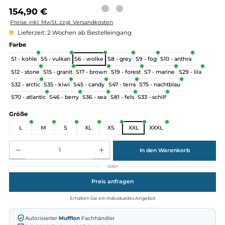
Regulärer Preis:
154,90 €
Preise inkl. MwSt. zzgl. Versandkosten
Lieferzeit: 2 Wochen ab Bestelleingang
auswählen
Farbe
S1 - kohle
S5 - vulkan
S6 - wolke
S8 - grey
S9 - fog
S10 - anthra
S12 - stone
S15 - granit
S17 - brown
S19 - forest
S7 - marine
S29 - lila
S32 - arctic
S35 - kiwi
S45 - candy
S47 - terra
S75 - nachtblau
S70 - atlantic
S46 - berry
S36 - sea
S81 - fels
S33 - schilf
auswählen
Größe
L
M
S
XL
XS
XXL
XXXL
Produkt Anzahl: Gib den gewünschten Wert ein oder benutze die Schaltflächen um die Anz
In den Warenkorb
oder