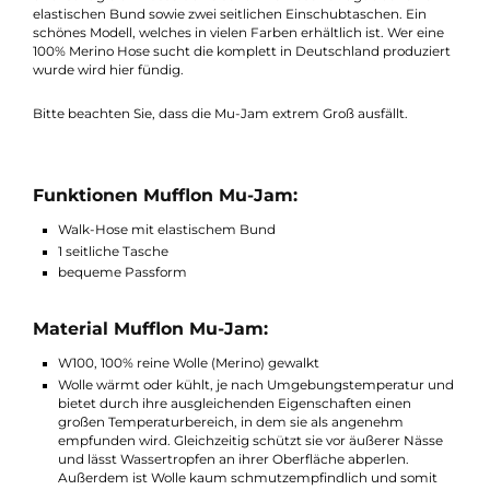
Alltag, Reisen oder Yoga. Perfekt für zu Hause als auch für
gemütliche Spaziergänge in der Natur überzeugt die Hose dur
seine bequeme Passform und hohen Tragekomfort. Aus dem
W100 Material hergestellt, ist sie superweich und bietet
genügend Bewegungsfreiheit. Das W100 Material besteht zu
aus 100% reiner Wolle (Merino), welches durch das Walken zu
einem robusten Material verarbeitet wird. Dieses isoliert, wärm
und ist zugleich wasserabweisend. Die Hose verfügt über einen
elastischen Bund sowie zwei seitlichen Einschubtaschen. Ein
schönes Modell, welches in vielen Farben erhältlich ist. Wer ein
100% Merino Hose sucht die komplett in Deutschland produzie
wurde wird hier fündig.
Bitte beachten Sie, dass die Mu-Jam extrem Groß ausfällt.
Funktionen Mufflon Mu-Jam:
Walk-Hose mit elastischem Bund
1 seitliche Tasche
bequeme Passform