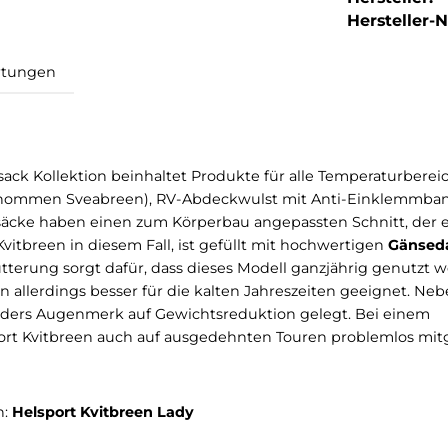
Hersteller-Nr
Bewertungen
hlafsack Kollektion beinhaltet Produkte für alle Temp
 (ausgenommen Sveabreen), RV-Abdeckwulst mit Anti
 Schlafsäcke haben einen zum Körperbau angepassten Sc
st Kvitbreen in diesem Fall, ist gefüllt mit hochwert
iese Fütterung sorgt dafür, dass dieses Modell ganzjäh
vitbreen allerdings besser für die kalten Jahreszeiten 