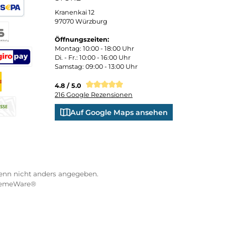
 und persönliche Beratung
Bequemer Kauf a
ND VERSANDARTEN
WÜRZBURGER-SPORTVE
STORE
Kranenkai 12
oder Debitkarte
SEPA Lastschrift
97070 Würzburg
Öffnungszeiten:
eps
Montag: 10:00 - 18:00 Uhr
Di. - Fr.: 10:00 - 16:00 Uhr
Samstag: 09:00 - 13:00 Uhr
co
XXO
Benutzerdefiniertes Bild 3
4.8 / 5.0