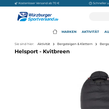
Kostenloser Versand ab 70 €
Sch
m Hauptinhalt springen
Zur Suche springen
Zur Hauptnavigation springen
MARKEN
AKTIVITÄ
▾
Sie sind hier:
Aktivität
Bergsteigen & Klettern
Helsport - Kvitbreen
Bildergalerie überspringen