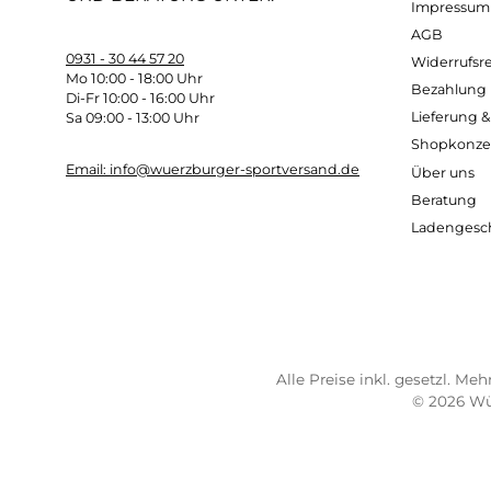
Temperatur Limit
: bis -21°C
Temperatur Extrem
: bis -44°C
Kostenloser Versand ab 70 €
Sch
TELEFONISCHE UNTERSTÜTZUNG
SER
UND BERATUNG UNTER:
Imp
AG
0931 - 30 44 57 20
Wide
Mo 10:00 - 18:00 Uhr
Bez
Di-Fr 10:00 - 16:00 Uhr
Lief
Sa 09:00 - 13:00 Uhr
Sho
Email: info@wuerzburger-sportversand.de
Übe