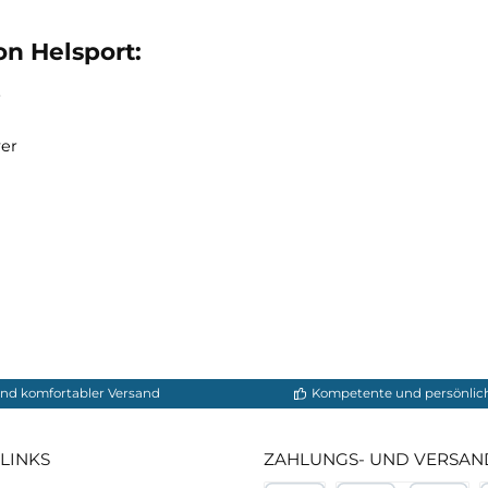
e-Reißverschluss
d atmungsaktiven Aufbewahrungssack
n von Helsport:
op 30D
Fillpower