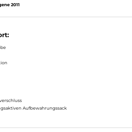
 besonders Augenmerk auf Gewichtsreduktion gelegt.
Helsport Kvitbreen auch auf ausgedehnten Touren pro
ältlich:
Helsport
Kvitbreen Lady
or pengene 2011
lsport:
engewebe
Isolation
luss