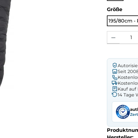
ausw
Größe
195/80cm - 
Produkt Anzahl: 
Autorisi
Seit 200
Kostenlo
Kostenlo
Kauf au
14 Tage 
aut
Zer
Produktnu
Hersteller: