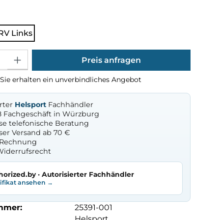
ählen
RV Links
Gib den gewünschten Wert ein oder benutze die Schaltflächen um die Anza
Preis anfragen
Sie erhalten ein unverbindliches Angebot
erter
Helsport
Fachhändler
8 Fachgeschäft in Würzburg
se telefonische Beratung
ser Versand ab 70 €
f Rechnung
Widerrufsrecht
horized.by · Autorisierter Fachhändler
tifikat ansehen →
mmer:
25391-001
Helsport