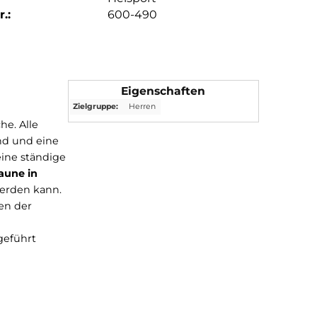
.:
600-490
Eigenschaften
Zielgruppe:
Herren
eraturbereiche. Alle
-Einklemmband und eine
hnitt, der eine ständige
igen
Gänsedaune in
rig genutzt werden kann.
geeignet. Neben der