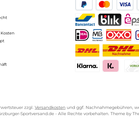
neller und komfortabler Versand
Kompetente
VICE-LINKS
ZAHLUNGS- U
ressum
B
PayPal
Kredit- 
rrufsrecht
ahlung
Bancontact
BLIK
erung & Kosten
pkonzept
iDEAL
Multiban
O
r uns