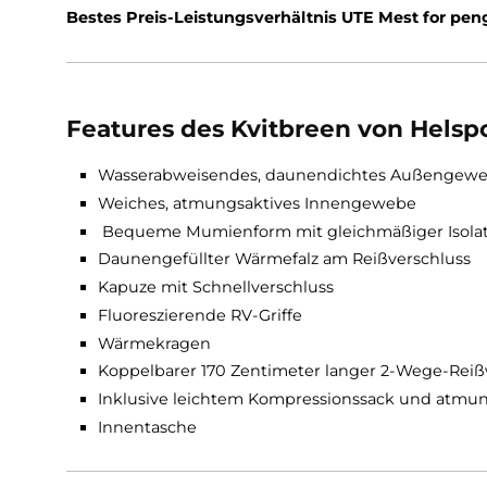
hochwertigem Isolierung wurde hier auch ein
Gesamtgewicht von lediglich 1,8 Kg
kann der 
werden.
Dieser Schlafsack ist auch als Frauenversion erh
Bestes Preis-Leistungsverhältnis UTE Mest f
Features des Kvitbreen von He
Wasserabweisendes, daunendichtes Auß
Weiches, atmungsaktives Innengewebe
Bequeme Mumienform mit gleichmäßiger 
Daunengefüllter Wärmefalz am Reißversch
Kapuze mit Schnellverschluss