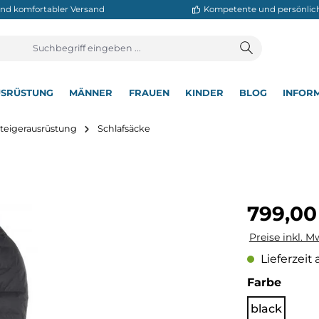
neller und komfortabler Versand
Kompetente
T
AUSRÜSTUNG
MÄNNER
FRAUEN
KINDER
BL
▾
▾
▾
▾
▾
Bergsteigerausrüstung
Schlafsäcke
Regulärer Pre
799,00
Preise inkl. M
Lieferzeit 
auswä
Farbe
black