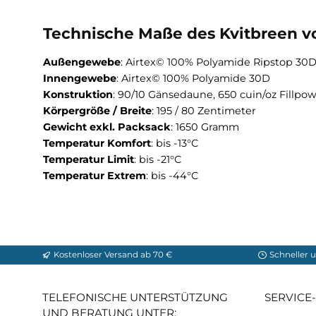
Fluoreszierende RV-Griffe
Wärmekragen
Koppelbarer 170 Zentimeter langer 2-Weg
Inklusive leichtem Kompressionssack un
Innentasche
Technische Maße des Kvitbree
Außengewebe
: Airtex© 100% Polyamide Ripst
Innengewebe
: Airtex© 100% Polyamide 30D
Konstruktion
: 90/10 Gänsedaune, 650 cuin/oz 
Körpergröße / Breite
: 195 / 80 Zentimeter
Gewicht exkl. Packsack
: 1650 Gramm
Temperatur Komfort
: bis -13°C