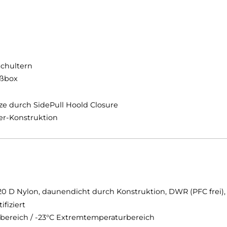
agen ein super praktischer und zugleich leichter und wa
lafsäcken aus der Exped Fast+Lite-Serie koppeln und wi
n und Schultern
 3D-Fußbox
er Kapuze durch SidePull Hoold Closure
-Kammer-Konstruktion