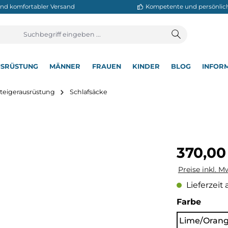
neller und komfortabler Versand
Kompetente
T
AUSRÜSTUNG
MÄNNER
FRAUEN
KINDER
BL
▾
▾
▾
▾
▾
Bergsteigerausrüstung
Schlafsäcke
Regulärer Pre
370,00
Preise inkl. M
Lieferzeit 
auswä
Farbe
Lime/Oran