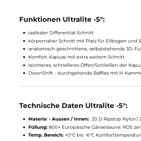
in einem, selbst an nicht allzu kalten Wintert
Der Mumienschlafsack lässt sich mit allen Sch
und Storage Bag ausgeliefert.
Funktionen Ultralite -5°:
radikaler Differential-Schnitt
körpernaher Schnitt mit Platz für Ellboge
anatomisch geschnittene, selbststehende
Komfort-Kapuze mit extra weitem Schnitt
leichteres, schnelleres Öffen/Schließen d
DownShift - durchgehende Baffles mit H