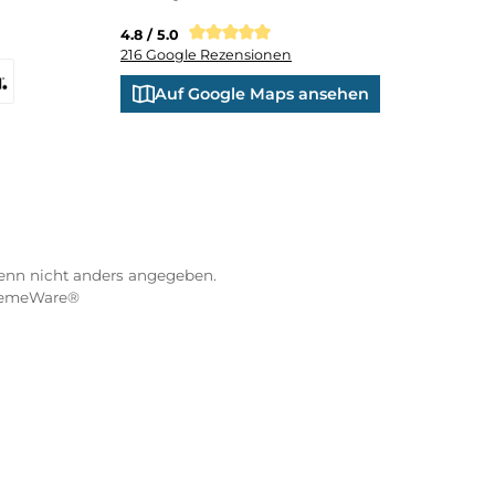
ND VERSANDARTEN
WÜRZBURGER-SPORTVE
STORE
Kranenkai 12
oder Debitkarte
SEPA Lastschrift
97070 Würzburg
Öffnungszeiten:
eps
Montag: 10:00 - 18:00 Uhr
Di. - Fr.: 10:00 - 16:00 Uhr
Samstag: 09:00 - 13:00 Uhr
co
XXO
Benutzerdefiniertes Bild 3
4.8 / 5.0
216 Google Rezensionen
s Bild 1
na Pay Later
Auf Google Maps anse
Klarna Financing