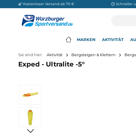
Kostenloser Versand ab 70 €
Sch
m Hauptinhalt springen
Zur Suche springen
Zur Hauptnavigation springen
MARKEN
AKTIVITÄ
▾
Sie sind hier:
Aktivität
Bergsteigen & Klettern
Exped - Ultralite -5°
Bildergalerie überspringen