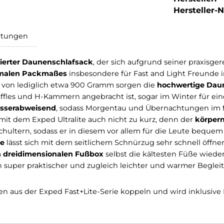
Hersteller-Nr
Bewertungen
 reduzierter Daunenschlafsack
, der sich aufgrund sei
d
minimalen Packmaßes
insbesondere für Fast and Lig
 Gewicht von lediglich etwa 900 Gramm sorgen die
hochw
en Baffles und H-Kammern angebracht ist, sogar im Wi
rial
wasserabweisend
, sodass Morgentau und Übernach
 Sie mit dem Exped Ultralite auch nicht zu kurz, den
nd Schultern, sodass er in diesem vor allem für die L
 Kapuze
lässt sich mit dem seitlichem Schnürzug sehr s
henden dreidimensionalen Fußbox
selbst die kältesten