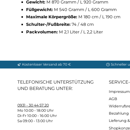
Technische Daten Ultralite -5°
Materia
l
- Aussen / Innen:
20 D Ripstop Ny
Füllung:
800+ Europäische Gänsedaune, RDS
Temp. Bereich:
+0°C bis -6°C Komforttemp
Gewicht:
M 870 Gramm / L 920 Gramm
Füllgewicht:
M 540 Gramm / L 600 Gramm
Maximale Körpergröße:
M 180 cm / L 190 
Schulter-/Fußbreite:
74 / 48 cm
Packvolumen:
M 2,1 Liter / L 2,2 Liter
Kostenloser Versand ab 70 €
Sch