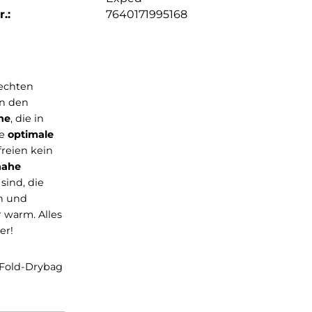
.:
7640171995168
ner praxisgerechten
ht Freunde in den
ertige Daune
, die in
nter für eine
optimale
tungen im freien kein
n der
körpernahe
eute bequem sind, die
chnell öffnen und
 Füße wieder warm. Alles