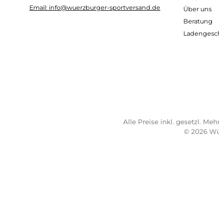
TELEFONISCHE UNTERSTÜTZUNG
SER
UND BERATUNG UNTER:
Imp
AG
0931 - 30 44 57 20
Wide
Mo 10:00 - 18:00 Uhr
Bez
Di-Fr 10:00 - 16:00 Uhr
Lief
Sa 09:00 - 13:00 Uhr
Sho
Email: info@wuerzburger-sportversand.de
Übe
Ber
Lad