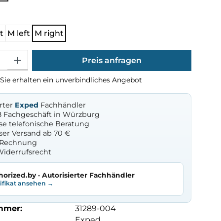
ählen
t
M left
M right
Gib den gewünschten Wert ein oder benutze die Schaltflächen um die Anza
Preis anfragen
Sie erhalten ein unverbindliches Angebot
erter
Exped
Fachhändler
8 Fachgeschäft in Würzburg
se telefonische Beratung
ser Versand ab 70 €
f Rechnung
Widerrufsrecht
horized.by · Autorisierter Fachhändler
tifikat ansehen →
mmer:
31289-004
Exped