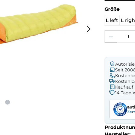
ausw
Größe
L left
L righ
Produkt Anzahl: 
Autorisi
Seit 200
Kostenlo
Kostenlo
Kauf au
14 Tage 
aut
Zer
Produktnu
Hersteller: