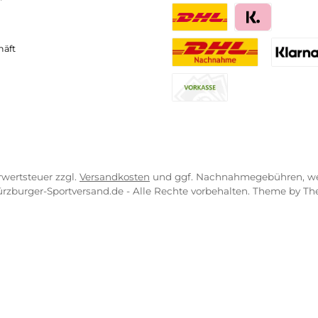
VICE-LINKS
ZAHLUNGS- U
ressum
B
PayPal
Kredit- 
rrufsrecht
ahlung
Bancontact
BLIK
erung & Kosten
pkonzept
iDEAL
Multiban
O
r uns
atung
Benutzerdefinierte
Klar
engeschäft
Nachnahme
Vorkasse