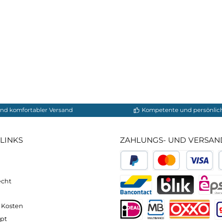
:
lon.\ 20 D Nylon, daunendicht durch Konstruktion, DWR
 zertifiziert
eraturbereich / -23°C Extremtemperaturbereich
cm
neller und komfortabler Versand
Kompetente