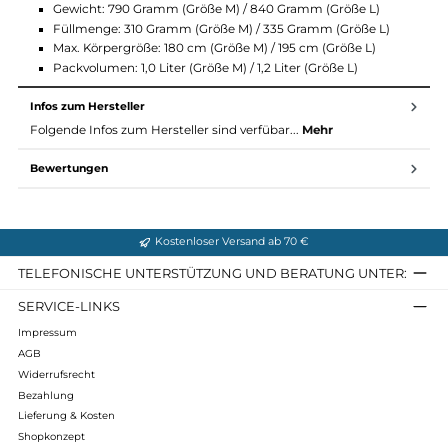
Außenmaterial: 20 D Texped PA35 Ripstop Nylon,
daunendicht durch Konstruktion, DWR (PFC-frei), Öko-Tex
100
Innenmaterial: 20 D Texped PA35 Nylon, daunendicht dur
Konstruktion, kein DWR, Öko-Tex 100 Klasse 1
Füllung: 800+ Europäische Gänsedaune, RDS zertifiziert
Temperaturbereich: +3°C bis -2°C Komfortbereich / bis zu
-18°C Extrembereich
Schulter-/Fußbreite: 79/50 cm
Gewicht: 790 Gramm (Größe M) / 840 Gramm (Größe L)
Füllmenge: 310 Gramm (Größe M) / 335 Gramm (Größe L)
Max. Körpergröße: 180 cm (Größe M) / 195 cm (Größe L)
Packvolumen: 1,0 Liter (Größe M) / 1,2 Liter (Größe L)
Infos zum Hersteller
Folgende Infos zum Hersteller sind verfübar...
Mehr
Bewertungen