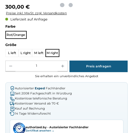
Regulärer Preis:
300,00 €
Preise inkl. MwSt. zzgl. Versandkosten
Lieferzeit auf Anfrage
auswählen
Farbe
Rot/Orange
auswählen
Größe
L left
L right
M left
M right
Produkt Anzahl: Gib den gewünschten Wert ein oder benutze die Schaltflächen um die Anz
Preis anfragen
Sie erhalten ein unverbindliches Angebot
Autorisierter
Exped
Fachhändler
Seit 2008 Fachgeschäft in Würzburg
Kostenlose telefonische Beratung
Kostenloser Versand ab 70 €