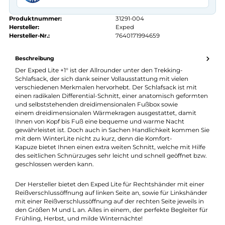
Kauf auf Rechnung
14 Tage Widerrufsrecht
authorized.by · Autorisierter Fachhändler
Zertifikat ansehen →
Produktnummer:
31291-004
Hersteller:
Exped
Hersteller-Nr.:
7640171994659
Beschreibung
Der Exped Lite +1° ist der Allrounder unter den Trekking-
Schlafsack, der sich dank seiner Vollausstattung mit vielen
verschiedenen Merkmalen hervorhebt. Der Schlafsack ist mit
einen radikalen Differential-Schnitt, einer anatomisch geformt
und selbststehenden dreidimensionalen Fußbox sowie
einem dreidimensionalen Wärmekragen ausgestattet, damit
Ihnen von Kopf bis Fuß eine bequeme und warme Nacht
gewährleistet ist. Doch auch in Sachen Handlichkeit kommen 
mit dem WinterLite nicht zu kurz, denn die Komfort-
Kapuze bietet Ihnen einen extra weiten Schnitt, welche mit Hilf
des seitlichen Schnürzuges sehr leicht und schnell geöffnet bz