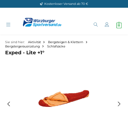
Kostenloser Versand ab 70 €
Zum Hauptinhalt springen
Sie sind hier:
Aktivität
Bergsteigen & Klettern
Bergsteigerausrüstung
Schlafsäcke
Exped - Lite +1°
Bildergalerie überspringen