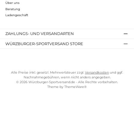
Kostenloser Versand ab 70 €
TELEFONISCHE UNTERSTÜTZUNG UND BERATUNG UNTER
SERVICE-LINKS
Impressum
AGB
Widerrufsrecht
Bezahlung
Lieferung & Kosten
Shopkonzept
Über uns
Beratung
Ladengeschäft
ZAHLUNGS- UND VERSANDARTEN
WÜRZBURGER-SPORTVERSAND STORE