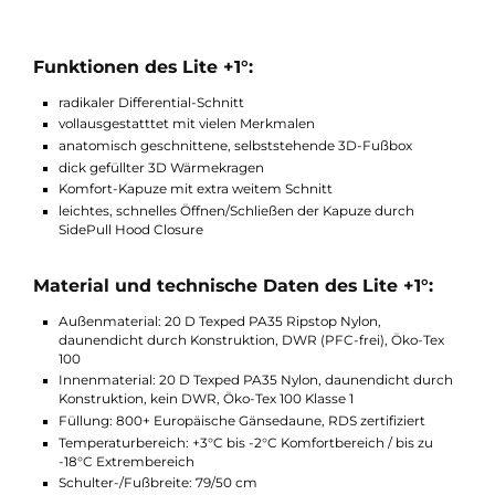
geschlossen werden kann.
Der Hersteller bietet den Exped Lite für Rechtshänder mit eine
Reißverschlussöffnung auf linken Seite an, sowie für Linkshänd
mit einer Reißverschlussöffnung auf der rechten Seite jeweils i
den Größen M und L an. Alles in einem, der perfekte Begleiter f
Frühling, Herbst, und milde Winternächte!
Funktionen des Lite +1°:
radikaler Differential-Schnitt
vollausgestatttet mit vielen Merkmalen
anatomisch geschnittene, selbststehende 3D-Fußbox
dick gefüllter 3D Wärmekragen
Komfort-Kapuze mit extra weitem Schnitt
leichtes, schnelles Öffnen/Schließen der Kapuze durch
SidePull Hood Closure
Material und technische Daten des Lite +1°: